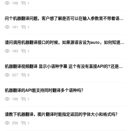
198
1
问个机器翻译问题，客户想了解是否可以在输入参数里不带着语种，而是自动识别后，执行翻译任务？
191
1
请问调用机器翻译接口的时候，如果源语言设为auto，如何知道识别到的语种嗯？
183
1
机器翻译视频翻译 显示小语种字幕 这个有没有直接API的?还是说 一定要在阿里云的后台操作
327
5
机器翻译的API能支持同时翻译多个语种吗？
196
1
请教下机器翻译，图片翻译时能指定返回的字体大小和格式吗？
256
1