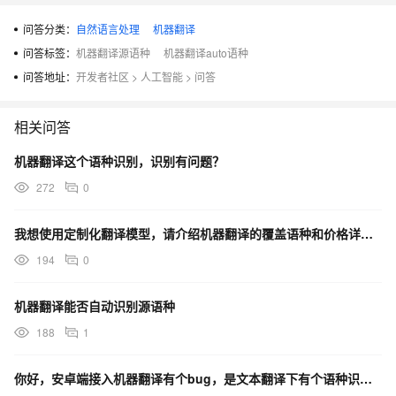
问答分类：
自然语言处理
机器翻译
问答标签：
机器翻译源语种
机器翻译auto语种
问答地址：
开发者社区
>
人工智能
>
问答
相关问答
机器翻译这个语种识别，识别有问题？
272
0
我想使用定制化翻译模型，请介绍机器翻译的覆盖语种和价格详情？
194
0
机器翻译能否自动识别源语种
188
1
你好，安卓端接入机器翻译有个bug，是文本翻译下有个语种识别功能sdk请问下有http的接入方式吗？