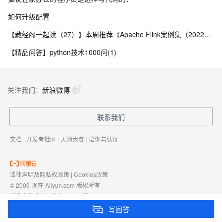
如何升级配置
【藏经阁一起读（27）】本周推荐《Apache Flink案例集（2022版）》，你有哪些心得？
【精品问答】python技术1000问(1)
关注我们：
新浪微博
联系我们
文档
|
开发者社区
|
天池大赛
|
培训与认证
法律声明及隐私权政策
|
Cookies政策
© 2009-现在 Aliyun.com 版权所有
增值电信业务经营许可证：
浙B2-20080101
域名注册服务机构许可：
浙D3-20210002
写回答
浙公网安备 33010602009975号
浙B2-20080101-4