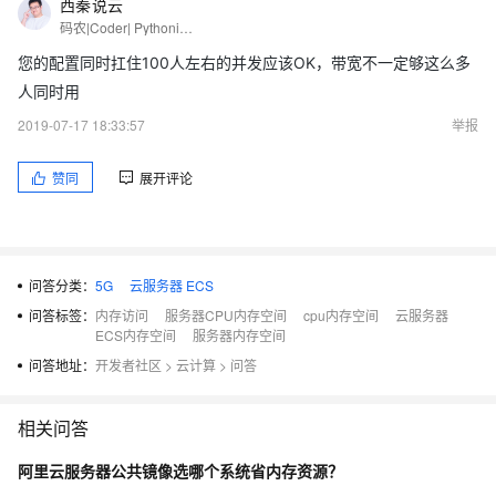
西秦说云
码农|Coder| Pythonista
您的配置同时扛住100人左右的并发应该OK，带宽不一定够这么多
人同时用
2019-07-17 18:33:57
举报
赞同
展开评论
问答分类：
5G
云服务器 ECS
问答标签：
内存访问
服务器CPU内存空间
cpu内存空间
云服务器
ECS内存空间
服务器内存空间
问答地址：
开发者社区
>
云计算
>
问答
相关问答
阿里云服务器公共镜像选哪个系统省内存资源？