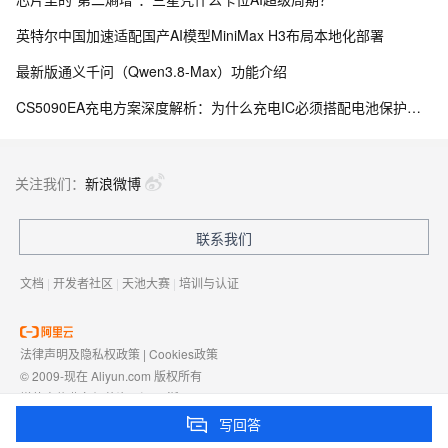
英特尔中国加速适配国产AI模型MiniMax H3布局本地化部署
最新版通义千问（Qwen3.8-Max）功能介绍
CS5090EA充电方案深度解析：为什么充电IC必须搭配电池保护电路
关注我们：
新浪微博
联系我们
文档
|
开发者社区
|
天池大赛
|
培训与认证
法律声明及隐私权政策
|
Cookies政策
© 2009-现在 Aliyun.com 版权所有
增值电信业务经营许可证：
浙B2-20080101
域名注册服务机构许可：
浙D3-20210002
写回答
浙公网安备 33010602009975号
浙B2-20080101-4