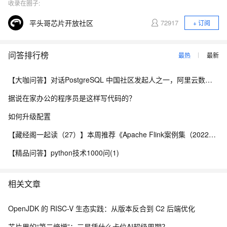
收录在圈子:
平头哥芯片开放社区
72917
+ 订阅
问答排行榜
最热
最新
【大咖问答】对话PostgreSQL 中国社区发起人之一，阿里云数据库高级专家 德哥
据说在家办公的程序员是这样写代码的？
如何升级配置
【藏经阁一起读（27）】本周推荐《Apache Flink案例集（2022版）》，你有哪些心得？
【精品问答】python技术1000问(1)
相关文章
OpenJDK 的 RISC-V 生态实践：从版本反合到 C2 后端优化
芯片里的“第二熵增”：三星凭什么卡位AI超级周期？