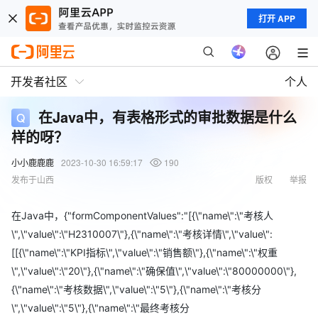
打开 APP
开发者社区
个人
在Java中，有表格形式的审批数据是什么
样的呀？
小小鹿鹿鹿
2023-10-30 16:59:17
190
发布于山西
版权
举报
在Java中，{"formComponentValues":"[{\"name\":\"考核人
\",\"value\":\"H2310007\"},{\"name\":\"考核详情\",\"value\":
[[{\"name\":\"KPI指标\",\"value\":\"销售额\"},{\"name\":\"权重
\",\"value\":\"20\"},{\"name\":\"确保值\",\"value\":\"80000000\"},
{\"name\":\"考核数据\",\"value\":\"5\"},{\"name\":\"考核分
\",\"value\":\"5\"},{\"name\":\"最终考核分