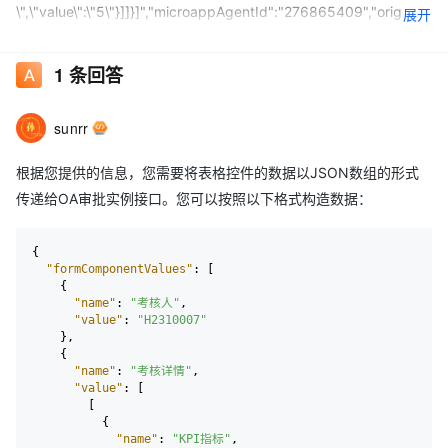
\",\"value\":\"5\"}]]}]","microappAgentId":"276865409","originat
展开
orUserId":"5
**
656","processCode":"PROC-XXXX-xxxxx-
xxxxx-309A7A48D62C"} 这是我根据OA审批实例接口产生的数
1
条回答
据，按照dingding提供的文档必填值以及格式我都写了，但是他还
是提示我表格控件数据的value是必填值，但是我value是对的，或
sunrr
者有表格形式的审批数据是什么样的呀？
根据您提供的信息，您需要将表格控件的数据以JSON数组的形式
传递给OA审批实例接口。您可以按照以下格式构造数据：
{
"formComponentValues"
:
[
{
"name"
:
"考核人"
,
"value"
:
"H2310007"
}
,
{
"name"
:
"考核详情"
,
"value"
:
[
[
{
"name"
:
"KPI指标"
,