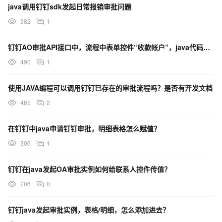
java调用钉钉sdk发起日常报销审批问题
382
1
钉钉AO审批API接口中，流程中表单控件“收款帐户”，java代码中如何赋值？
490
1
使用JAVA编程可以调用钉钉已存在的审批流程吗？是否有开发文档
485
2
在钉钉中java申请钉钉审批，明细表格怎么赋值？
306
1
钉钉在java发起OA审批实例如何给联系人控件传值？
206
0
钉钉java发起审批实例，表格/明细，怎么添加进去？