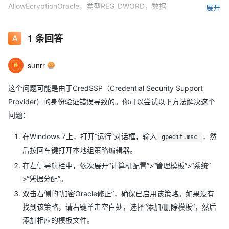
AllowEcryptionOracle，类型REG_DWORD，数据
展开
0x00000002(2)；本地组策略编辑器里也没有“加密oracle修正”这
个策略； 远程设置也设置了“允许任意版本....连接”。
1
条回答
ubuntu的/etc/xrdp/xrdp.ini里的ssl_protocols也在后面加了
TLSv1；查看xrdp的状态也是active；也开启了共享，共享桌面的
sunrr
密码也设置了。不过这个xrdp的安装是通过笔记本的相同版本的
ubuntu20.04.6LTS安装好xrdp后，把archive文件夹里的deb包全
这个问题可能是由于CredSSP（Credential Security Support
给复制然后在离线设备里全部安装好的。
Provider）的身份验证错误导致的。你可以尝试以下方法解决这个
两台重启之后连还是报“身份验证错误、不受支持的函数”，实在是解
问题：
决不了了，跪求大佬们解惑！！！
在Windows 7上，打开“运行”对话框，输入
，然
gpedit.msc
后按回车键打开本地组策略编辑器。
在左侧导航栏中，依次展开“计算机配置”>“管理模板”>“系统”
>“凭据分配”。
双击右侧的“加密Oracle修正”，确保已启用该策略。如果没有
找到该策略，请右键单击空白处，选择“添加/删除模板”，然后
添加相应的模板文件。