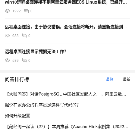
win10远程桌面连接不到阿里云服务器ECS Linux系统，已经开放了安全组3389端口还是不行
1222
0
远程桌面连接，由于协议错误，会话连接将断开。请重新连接到远程计算机 是什么原因？
983
0
远程桌面连接显示凭据无法工作？
589
0
问答排行榜
最热
最新
【大咖问答】对话PostgreSQL 中国社区发起人之一，阿里云数据库高级专家 德哥
据说在家办公的程序员是这样写代码的？
如何升级配置
【藏经阁一起读（27）】本周推荐《Apache Flink案例集（2022版）》，你有哪些心得？