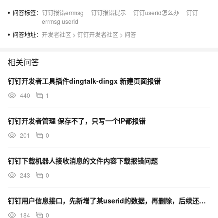
问答标签：
钉钉报错errmsg
钉钉报错提示
钉钉userid怎么办
钉钉
errmsg userid
问答地址：
开发者社区
>
钉钉开发者社区
>
问答
相关问答
钉钉开发者工具插件dingtalk-dingx 新建页面报错
440
1
钉钉开发者管理 保存不了，只写一个IP都报错
201
0
钉钉下载机器人接收消息的文件内容下载报错问题
243
0
钉钉用户信息接口，先新增了某userid的数据，再删除，后续还能新增同userid的人员吗
184
0