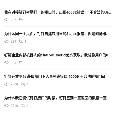
我在对接钉钉考勤打卡的接口时，出现40032错误："不合法的UserID列表长度"
297
0
为什么同一个页面，钉钉自建应用里的$.ajax报错，但是浏览器里却运行正常
329
1
钉钉企业内部机器人的chatbotuserid怎么获取，我想像用户的userid一样，实现代码内@
323
0
钉钉开放平台 获取部门下人员列表接口 40009 不合法的部门id
2006
0
为什么我在调试钉钉接口的时候，钉钉签到一直返回的数据一直是空的？
2916
1