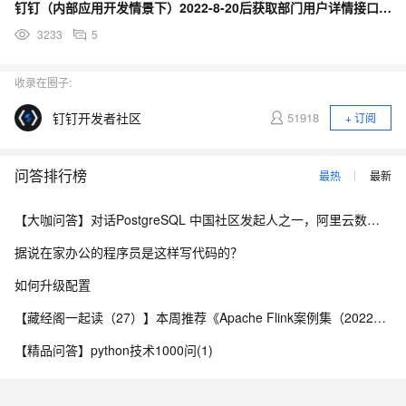
钉钉（内部应用开发情景下）2022-8-20后获取部门用户详情接口线上跑会报超时且无错误码和错误消息
3233
5
收录在圈子:
钉钉开发者社区
51918
+ 订阅
问答排行榜
最热
最新
【大咖问答】对话PostgreSQL 中国社区发起人之一，阿里云数据库高级专家 德哥
据说在家办公的程序员是这样写代码的？
如何升级配置
【藏经阁一起读（27）】本周推荐《Apache Flink案例集（2022版）》，你有哪些心得？
【精品问答】python技术1000问(1)