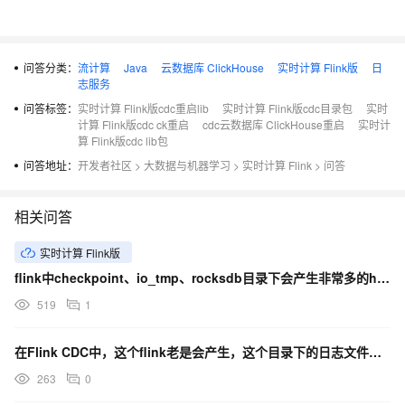
问答分类：
流计算
Java
云数据库 ClickHouse
实时计算 Flink版
日
志服务
问答标签：
实时计算 Flink版cdc重启lib
实时计算 Flink版cdc目录包
实时
计算 Flink版cdc ck重启
cdc云数据库 ClickHouse重启
实时计
算 Flink版cdc lib包
问答地址：
开发者社区
>
大数据与机器学习
>
实时计算 Flink
>
问答
相关问答
实时计算 Flink版
flink中checkpoint、io_tmp、rocksdb目录下会产生非常多的hardlink
519
1
在Flink CDC中，这个flink老是会产生，这个目录下的日志文件没滚动删除，咋个配置目录转移？
263
0