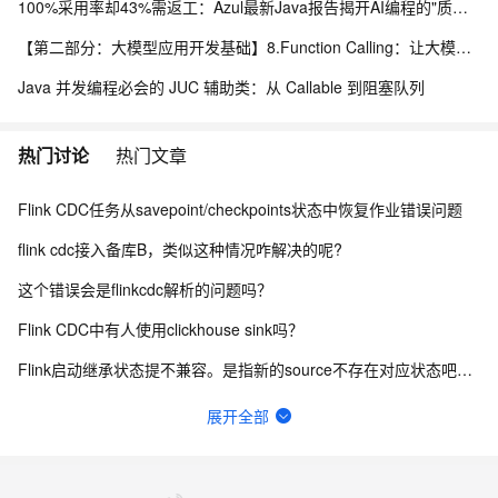
100%采用率却43%需返工：Azul最新Java报告揭开AI编程的"质量悖论"
【第二部分：大模型应用开发基础】8.Function Calling：让大模型调用真实程序能力
Java 并发编程必会的 JUC 辅助类：从 Callable 到阻塞队列
热门讨论
热门文章
Flink CDC任务从savepoint/checkpoints状态中恢复作业错误问题
flink cdc接入备库B，类似这种情况咋解决的呢?
这个错误会是flinkcdc解析的问题吗？
Flink CDC中有人使用clickhouse sink吗？
Flink启动继承状态提不兼容。是指新的source不存在对应状态吧？原有的source受不受影响？
Flink cdc sqlserver 希望不同步某些数据行
展开全部
"有遇到过flink-sql-connector-tidb-cdc报NPE的吗？看代码注释是丢cdc
如何用实时数据同步打破企业数据孤岛？