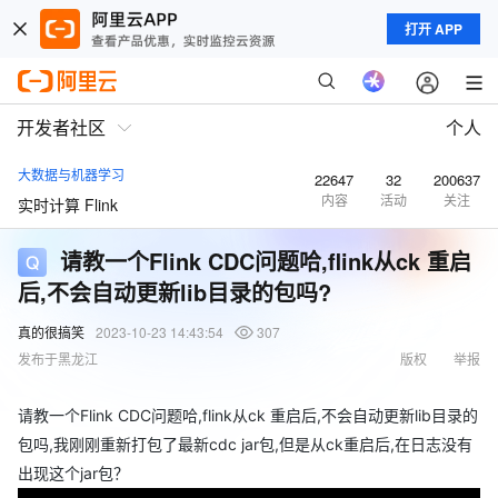
打开 APP
开发者社区
个人
大数据与机器学习
22647
32
200637
内容
活动
关注
实时计算 Flink
请教一个Flink CDC问题哈,flink从ck 重启
后,不会自动更新lib目录的包吗?
真的很搞笑
2023-10-23 14:43:54
307
发布于黑龙江
版权
举报
请教一个Flink CDC问题哈,flink从ck 重启后,不会自动更新lib目录的
包吗,我刚刚重新打包了最新cdc jar包,但是从ck重启后,在日志没有
出现这个jar包？