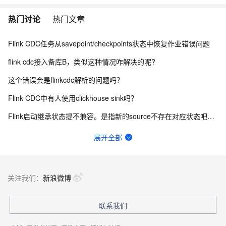
热门讨论
热门文章
Flink CDC任务从savepoint/checkpoints状态中恢复作业错误问题
flink cdc接入备库B，类似这种情况咋解决的呢?
这个错误会是flinkcdc解析的问题吗？
Flink CDC中有人使用clickhouse sink吗？
Flink启动继承状态提不兼容。是指新的source不存在对应状态吧？原有的source受不受影响？
Flink cdc sqlserver 希望不同步某些数据行
展开全部
"有遇到过flink-sql-connector-tidb-cdc报NPE的吗？看代码注释是丢cdc
如何用实时数据同步打破企业数据孤岛？
关注我们：
新浪微博
Flink out文件里面的内容再哪里定义啊？为什么我终端的东西没有写进去？
联系我们
我们在使用阿里云flinksql 往clickhouse写数据的时候发现会丢数据或重复数据，怎么办？