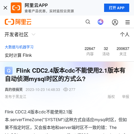
打开 APP
开发者社区
个人
大数据与机器学习
22647
32
200637
内容
活动
关注
实时计算 Flink
Flink CDC2.4版本cdc不能使用2.1版本有
自动侦测mysql时区的方式么?
真的很搞笑
2023-10-23 14:48:33
277
发布于黑龙江
版权
举报
Flink CDC2.4版本cdc不能使用2.1版
本.serverTimeZone("SYSTEM")这种方式自适应mysql时区，但如
果不指定时区，又会报本地和server端时区不一致的错：The