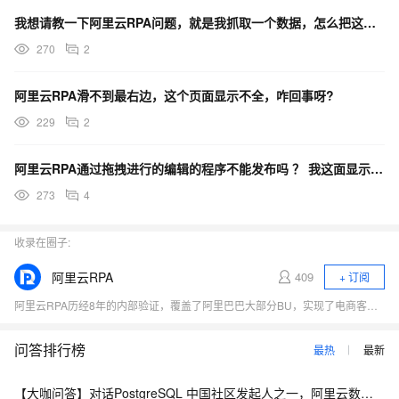
我想请教一下阿里云RPA问题，就是我抓取一个数据，怎么把这个值依次列的写下去？
270
2
阿里云RPA滑不到最右边，这个页面显示不全，咋回事呀?
229
2
阿里云RPA通过拖拽进行的编辑的程序不能发布吗 ？ 我这面显示只能发布应用？我该怎么调出来？
273
4
收录在圈子:
阿里云RPA
409
+ 订阅
阿里云RPA历经8年的内部验证，覆盖了阿里巴巴大部分BU，实现了电商客服、新零售等新兴行业的渗透，并且已经完成在保险、金融、医疗保健等领域的场景深耕，联合合作伙伴具备深度定制化能力和稳定交付能力，积累了丰富的行业可行性解决方案。目前阿里云RPA能集成并运行在更高的软件层级，这就决定了它不会侵入、影响已有的软件系统。在帮助企业提升效能的过程中，保持企业已有的IT系统功能平稳、运行可靠。
问答排行榜
最热
最新
【大咖问答】对话PostgreSQL 中国社区发起人之一，阿里云数据库高级专家 德哥