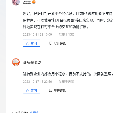
Zzzz
大数据开发治理平台 Data
AI 产品 免费试用
网络
安全
云开发大赛
Qwen3-VL-Plus
Tableau 订阅
1亿+ 大模型 tokens 和 
您好，根据钉钉开放平台的信息，目前H5微应用暂不支
可观测
入门学习赛
中间件
AI空中课堂在线直播课
云防火墙
140+云产品 免费试用
用程序，可以使用"打开目标页面"接口来实现。同时，
上云与迁云
云原生的云上边界网络安全
产品新客免费试用，最长1
数据库
好地实现在钉钉平台上的交互和功能扩展。
生态解决方案
大模型服务
2023-10-31 23:10:09
发布于北京
企业出海
大模型ACA认证体验
大数据计算
助力企业全员 AI 认知与能
行业生态解决方案
赞同
展开评论
千问AI平台-Token Plan
政企业务
媒体服务
开发者生态解决方案
企业服务与云通信
千问AI平台-模型体验
AI 开发和 AI 应用解决
番茄酱脑袋
在线体验全尺寸、多种模态
域名与网站
跳转到企业内部应用小程序，目前不支持的。此回答整理自
Happy 系列大模型
终端用户计算
2023-10-17 18:22:56
发布于天津
Serverless
赞同
展开评论
开发工具
大模型解决方案
迁移与运维管理
快速部署 Dify，高效搭建 
问答分类：
小程序