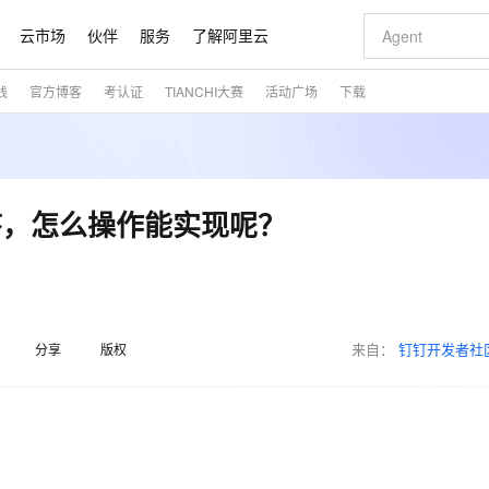
云市场
伙伴
服务
了解阿里云
践
官方博客
考认证
TIANCHI大赛
活动广场
下载
AI 特惠
数据与 API
成为产品伙伴
企业增值服务
最佳实践
价格计算器
AI 场景体
基础软件
产品伙伴合
阿里云认证
市场活动
配置报价
大模型
自助选配和估算价格
步到位
智启 AI 普惠权益
产品生态集成认证中心
企业支持计划
云上春晚
域名与网站
Qwen Audio：打造专属 AI 语音助手
千问官方 MaaS 平台，为开发者和 Agent 而生，新用户赠送 1 亿 + tokens 额度
一句话生成原生
AI Coding
阿里云Maa
2026 阿里云
云服务器 E
为企业打
数据集
Windows
大模型认证
模型
NEW
NEW
格式还原
值低价云产品抢先购
至高享 1亿+免费 tokens，加速 Al 应用落地
提供智能易用的域名与建站服务
Qwen-Audio-3.0-Realtime 端到端实时语音角色扮演
输入一句话想法,
智能编程，一键
安全可靠、
产品生态伙伴
专家技术服务
云上奥运之旅
弹性计算合作
阿里云中企出
手机三要素
宝塔 Linux
全部认证
序，怎么操作能实现呢？
价格优势
开源旗舰模型
即刻拥有 DeepSeek-V4-Pro
阿里云 OPC 创新助力计划
千问大模型
一键部署幻兽
AI 电商营销
对象存储 O
大模型
产品生态伙伴工作台
企业增值服务台
云栖战略参考
云存储合作计
云栖大会
身份实名认证
CentOS
训练营
推动算力普惠，释放技术红利
最高返9万
真正可用的 1M 上下文,一次完成代码全链路开发
快速构建应用程序和网站，即刻迈出上云第一步
轻松解锁专属 DeepSeek-V4-Pro
至高百万元 Token 补贴，加速一人公司成长
多元化、高性能、安全可靠的大模型服务
一键购买专属
从图文生成到
云上的中国
数据库合作计
活动全景
短信
Docker
图片和
自进化智能体
5 分钟轻松部署专属 QwenPaw
Token Plan 模型订阅计划
数字证书管理服务（原SSL证书）
高效搭建 AI
AI 广告创作
无影云电脑
企业成长
NEW
HOT
信息公告
看见新力量
云网络合作计
OCR 文字识别
JAVA
越聪明
证享300元代金券
全托管，含MySQL、PostgreSQL、SQL Server、MariaDB多引擎
Qwen3.8-Max 首发尝鲜，限时加量 10 倍，夜间低至2折
实现全站 HTTPS，呈现可信的 Web 访问
从聊天伙伴进化为能主动干活的本地数字员工
图文、视频一
随时随地安
魔搭 Mode
来自：
钉钉开发者社
Kimi-K3
HappyHors
分享
版权
NEW
loud
服务实践
官网公告
金融模力时刻
Salesforce O
版
发票查验
全能环境
Claude Code + GStack 打造工程团队
千问办公，限时限量积分加倍
Qoder
低代码高效构
AI 建站
短信服务
型
NEW
作计划
Kimi 最新旗舰模型，长程编程与推理利器
让文字生成流
计划
创新中心
魔搭 ModelSc
健康状态
理服务
让AI从“聊天伙伴”进化为能干活的“数字员工”
安装技能 GStack，拥有专属 AI 工程团队
你的AI工作搭子，覆盖日常办公高频场景
面向真实软件的智能体编程平台
0 代码专业建
客户案例
天气预报查询
操作系统
态合作计划
Deepseek-v4-pro
HappyHors
同享
万小智 AI 建站低至 15元/月
Qoder CN
AI 短剧/漫剧
云原生数据库 
快递物流查询
WordPress
成为服务伙
高校合作
点，立即开启云上创新
覆盖公网/内网、递归/权威、移动APP等全场景解析服务
送.CN域名，送备案服务码
基于千问大模型等，支持代码智能生成、研发智能问答
AI助力短剧
态智能体模型
旗舰 MoE 大模型，百万上下文与顶尖推理能力
图生视频，流
Ubuntu