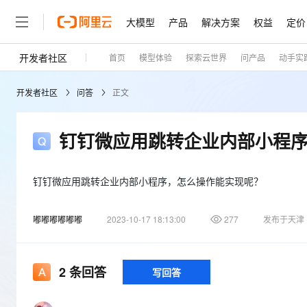
大模型
产品
解决方案
权益
定价
开发者社区
首页
模型体验
探索云世界
问产品
动手实
大模型
产品
解决方案
权益
定价
云市场
伙伴
服务
了解阿里云
精选产品
精选解决方案
普惠上云
产品定价
精选商城
成为销售伙伴
售前咨询
为什么选择阿里云
千问AI平台
开发者社区
问答
正文
了解云产品的定价详情
大模型服务平台百炼
睿译宝，AI翻译排版一
普惠上云 官方力荐
分销伙伴
在线服务
网站建设
什么是云计算
大
大模型服务与应用平台
上传文档即自动完成翻译和
云服务器38元/年起，超
咨询伙伴
多端小程序
技术领先
钉钉微应用跳转企业内部小程
云上成本管理
售后服务
轻量应用服务器
GLM-5.2：长任务时代
官方推荐返现计划
大模型
精选产品
精选解决方案
Salesforce 国际版订阅
稳定可靠
管理和优化成本
推荐新用户得奖励，单订单
销售伙伴合作计划
自助服务
友盟天域
安全合规
人工智能与机器学习
AI
钉钉微应用跳转企业内部小程序，怎么操作能实现呢？
文本生成
云数据库 RDS
Hermes Agent，打造
云工开物
无影生态合作计划
在线服务
观测云
分析师报告
自主进化，持久记忆，越用
高校专属算力普惠，学生认
计算
互联网应用开发
Qwen3.8-Max
嘟嘟嘟嘟嘟嘟
2023-10-17 18:13:00
277
发布于天津
HOT
Salesforce On Alibaba C
工单服务
Tuya 物联网平台阿里云
研究报告与白皮书
人工智能平台 PAI
快速拥有专属 OpenClaw
大模
Consulting Partner 合
大数据
容器
智能体时代全能旗舰模型
免费试用
短信专区
一站式AI开发、训练和推
蓝凌 OA
AI 大模型销售与服务生
现代化应用
存储
天池大赛
2
条回答
写回答
Qwen3.7-Plus
云解析DNS
解决方案免费试用 新老
电子合同
最高领取价值200元试用
能看、能想、能动手的多模
安全
网络与CDN
AI 算法大赛
畅捷通