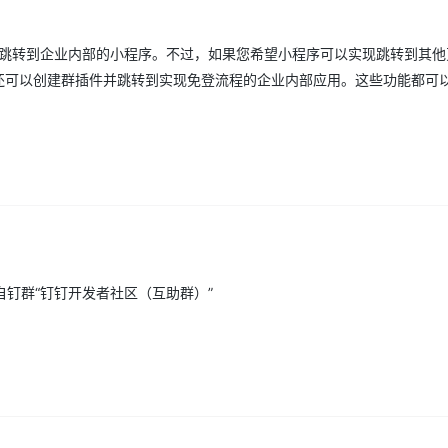
服务生态伙伴
云工开物
企业应用
Works
Night Plan 支持 Qwen 3.8-Max
云原生大数据计算服务 MaxCompute
AI 办公
容器服务 Kub
NEW
GLM-5.2
Wan2.7-T
Red Hat
30+ 款产品免费体验
Data Agent 驱动的一站式 Data+AI 开发治理平台
夜间 5 折，Qwen/Meoo/TokenPlan 客户专享
面向分析的企业级SaaS模式云数据仓库
AI智能应用
提供一站式管
科研合作
视觉 Coding、空间感知、多模态思考等全面升级
1M上下文，专为长程任务能力而生
持跳转到企业内部的小程序。不过，如果您希望小程序可以实现跳转到其他
ERP
堂（旗舰版）
SUSE
智能客服
您还可以创建群插件并跳转到实现免登流程的企业内部应用。这些功能都可
CRM
防护产品
2个月
自动承接线索
建站小程序
OA 办公系统
AI 应用构建
大模型原生
力提升
财税管理
模板建站
Qoder
大模型服务平台百炼-应用模版
HOT
NEW
面向真实软件
个人版上线、团队版降价；千问3.8-Max首发发尝鲜
丰富多元化的应用模版和解决方案
400电话
定制建站
万有无界
大模型服务平台百炼-智能体
方案
广告营销
模板小程序
的模型效果
灵活可视化地构建企业级 Agent
定制小程序
钉群“钉钉开发者社区（互助群）”
秒悟
人工智能平台 PAI
APP 开发
云端极速 AI 
新一代 AI 视频生成模型，深度适配广告营销等场景
AI Native 的算法工程平台，一站式完成建模、训练、推理服务部署
建站系统
AI 应用
10分钟微调：让0.6B模型媲美235B模
多模态数据信