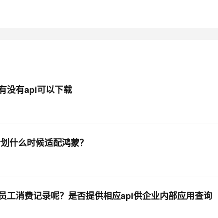
型
依托云原生高可用架构,实现Dify私有化部署
用1%尺寸在特定领域达到大模型90%以上效果
一个 AI 助手
超强辅助，Bol
即刻拥有 DeepSeek-R1 满血版
在企业官网、通讯软件中为客户提供 AI 客服
多种方案随心选，轻松解锁专属 DeepSeek
没有api可以下载
e计划什么时候适配鸿蒙？
员工消费记录呢？是否提供相应api供企业内部应用查询