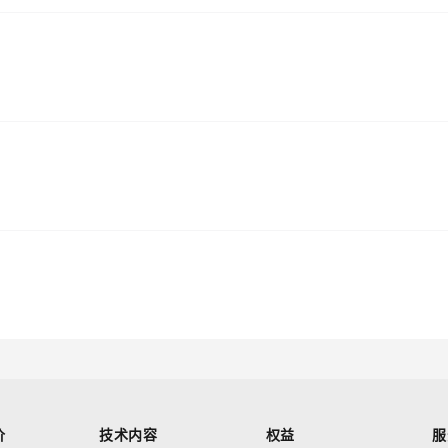
价
技术内容
权益
服