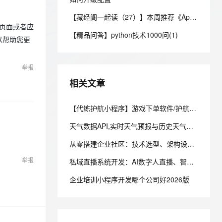
ernetes 版 ACK
云聚AI 严选权益
云安全中心 AI BAS 智能自动
SSL 证书
2V
Fun-ASR
【藏经阁一起读（27）】本周推荐《Apache Flink案例集（2022版）》，你有哪些心得？
，一键激活高效办公新体验
理容器应用的 K8s 服务
精选AI产品，从模型到应用全链提效
化模拟渗透攻击产品发布
文戏情感细腻自然，动作戏激烈拳拳到肉，实现更强表演能力
支持中英文自由切换，具备更强的噪声鲁棒性
页面或者应
堡垒机
【精品问答】python技术1000问(1)
AI 用量加速计划
以帮助您更
DataWorks ChatBI 会话支持
防火墙
、识别商机，让客服更高效、服务更出色。
新老同享，达量后返
上传临时文件分析
主机安全
应用
举报
相关文章
千问办公
NEW
AI 应用及服务市场
的智能体编程平台
一站式AI生产力平台
【代练护航小程序】游戏下单软件/护航系统开源源码/游戏代练电竞派单小程序搭建
AI 应用
伶鹊
天气数据API,实时天气预报与历史天气查询
企业级人与Agent协作平台，接入和调度多个数字员工
智能客服平台，对话机器人、对话分析、智能外呼
大模型
从零搭建企业社区：技术选型、架构设计与避坑指南
大模型服务平台百炼 - 全妙
自然语言处理
应用创作平台
多模态内容创作工具，已接入 DeepSeek
举报
私域直播系统开发：AI数字人直播、智能互动与大模型应用解析
数据标注
企业培训小程序开发哪个公司好2026版
机器学习
息提取
与 AI 智能体进行实时音视频通话