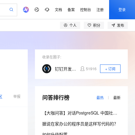
文档
备案
控制台
注册
登录
个人
积分
发布
验
作计划
器
AI 活动
专业服务
服务伙伴合作计划
开发者社区
加入我们
产品动态
服务平台百炼
阿里云 OPC 创新助力计划
一站式生成采购清单，支持单品或批量购买
可编辑精美 PPT 文稿
S产品伙伴计划（繁花）
峰会
CS
造的大模型服务与应用开发平台
Agency Agents：拥有专属领域专家
AI 生产力先锋
Al MaaS 服务伙伴赋能合作
域名
博文
Careers
PolarDB Agentic Database
至高可申请百万元
 轻松生成专业的 PPT
开启高性价比 AI 编程新体验
弹性可伸缩的云计算服务
先锋实践拓展 AI 生产力的边界
发布
多领域专家智能体,一键组建 AI 虚拟交付团队
Token 补贴，五大权
计划
海大会
收录在圈子:
伙伴信用分合作计划
商标
问答
社会招聘
益加速 OPC 成功
帕鲁游戏服务器
SS
HappyHorse 打造一站式影视创作平台
飞天发布时刻
HOT
秒悟 Meoo CLI 支持一键部
划
备案
电子书
校园招聘
钉钉开发者社区
51916
+ 订阅
联机服务器，轻松开启游戏
视频创作，一键激活电商全链路生产力
稳定、安全、高性价比、高性能的云存储服务
所见，即是所愿
署项目至阿里云账号
可视化编排打通从文字构思到成片全链路闭环
更多支持
划
公司注册
镜像站
视频生成
语音识别与合成
 智能体与工作流应用
漫剧工坊：一站式动画创作平台
AI 实训营
Flink OSS 支持
合作伙伴培训与认证
划
上云迁移
站生成，高效打造优质广告素材
全接入的云上超级电脑
通过阿里云百炼高效搭建AI应用,助力高效开发
快速生产连贯的高质量长漫剧
从基础到进阶，Agent 创客手把手教你
AssumeRole 角色自定义
lScope
我要反馈
区
e-1.1-T2V
Qwen3-TTS-Flash
举报
问答排行榜
查询合作伙伴
最热
最新
n Alibaba Cloud ISV 合作
代维服务
建企业门户网站
10 分钟搭建微信、支付宝小程序
百炼 Qwen3.7-Flash 系列模
畅细腻的高质量视频
离线语音合成大模型，多语言方言自适应，低延迟高稳定
创新加速
ope
登录合作伙伴管理后台
我要建议
站，无忧落地极速上线
以可视化方式快速构建移动和 PC 门户网站
国内短信简单易用，安全可靠，秒级触达，全球覆盖200+国家和地区。
高效部署网站，快速应用到小程序
型发布
【大咖问答】对话PostgreSQL 中国社区发起人之一，阿里云数据库高级专家 德哥
安全
我要投诉
e-1.1-I2V
Cosyvoice-V3-Flash
PolarDB
上云场景组合购
伴
据说在家办公的程序员是这样写代码的？
Qoder CN V1.7.0 发布
漫剧创作，剧本、分镜、视频高效生成
100%兼容MySQL、PostgreSQL，兼容Oracle，支持集中和分布式
覆盖90%+业务场景，专享组合折扣价
畅自然，细节丰富
高表现力语音合成大模型，语音克隆听感自然
VPN
如何升级配置