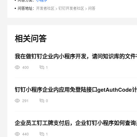
专有云
问答地址：
开发者社区
>
钉钉开发者社区
>
问答
10 分钟在聊天系统中增加
相关问答
我在做钉钉企业内小程序开发，请问知识库的文件有
400
1
钉钉小程序企业内应用免登陆接口getAuthCod
291
0
企业员工钉工牌支付后，企业钉钉小程序如何查询
440
1