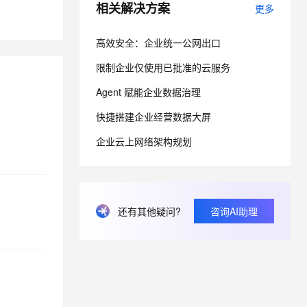
相关解决方案
更多
从文本、图片、视频中提取结构化的属性信息
构建支持视频理解的 AI 音视频实时通话应用
t.diy 一步搞定创意建站
构建大模型应用的安全防护体系
高效安全：企业统一公网出口
通过自然语言交互简化开发流程,全栈开发支持
通过阿里云安全产品对 AI 应用进行安全防护
限制企业仅使用已批准的云服务
Agent 赋能企业数据治理
快捷搭建企业经营数据大屏
企业云上网络架构规划
还有其他疑问?
咨询AI助理