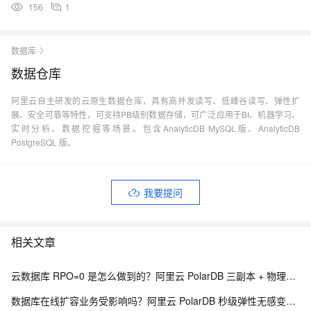
156
1
数据库
数据仓库
阿里云自主研发的云原生数据仓库，具有高并发读写、低峰谷读写、弹性扩
展、安全可靠等特性，可支持PB级别数据存储，可广泛应用于BI、机器学习、
实时分析、数据挖掘等场景。包含AnalyticDB MySQL版、AnalyticDB
PostgreSQL 版。
我要提问
相关文章
云数据库 RPO=0 是怎么做到的？阿里云 PolarDB 三副本 + 物理复制解析
数据库在线扩容业务受影响吗？阿里云 PolarDB 秒级弹性无感变配解析