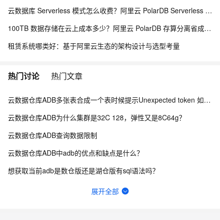
云数据库 Serverless 模式怎么收费？阿里云 PolarDB Serverless 按需计费解析
100TB 数据存储在云上成本多少？阿里云 PolarDB 存算分离省成本解析
租赁系统哪类好：基于阿里云生态的架构设计与选型考量
热门讨论
热门文章
云数据仓库ADB多张表合成一个表时候提示Unexpected token 如何优化？
云数据仓库ADB为什么集群是32C 128，弹性又是8C64g？
云数据仓库ADB查询数据限制
云数据仓库ADB中adb的优点和缺点是什么？
想获取当前adb是数仓版还是湖仓版有sql语法吗？
问一下，ADB mysql 数仓版【弹性模式单机版】 支持升配到 【弹性模式集群版】 吗 ？
展开全部
在AnalyticDB MySQL 版中，提供分时弹性功能。这个功能适合解决的问题是什么？