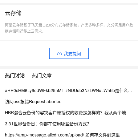
云存储
阿里云存储基于飞天盘古2.0分布式存储系统，产品多种多样，充分满足用户数
据存储和迁移上云需求。
我要提问
热门讨论
热门文章
aHR0cHM6Ly9odWFkb25nMTIzNDUub3NzLWNuLWhhb是什么情况？
访问oss报错Request aborted
HBR混合云备份的容灾客户端授权的收费是怎样的？我从两个地方看到的不一样，哪个为准？
3.31世界备份日：你都在使用哪些备份方式？
https://amp-message.alicdn.com/upload/ 如何存文件到这里