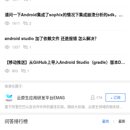
请问一下Android集成了sophix的情况下集成崩溃分析的sdk，报错Didn't find c
1611
2
android studio 加了依赖文件 还是报错 怎么解决？
1337
1
【移动推送】从GitHub上导入Android Studio（gradle）版本Demo后报错咋办？
903
1
收录在圈子:
云原生应用研发平台EMAS
174
+ 订阅
基于阿里巴巴以及合作伙伴的最佳实践，围绕大前端、云原生领域的相关技术热点（小程序、Serverless、应用中间件、低代码、DevOps）展开行业探讨，与开发者一起探寻云原生时代应用研发的新范式。
问答排行榜
最热
最新