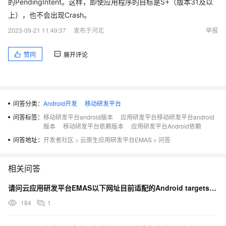
的PendingIntent。这样，即使应用程序的目标是S+（版本31及以
上），也不会出现Crash。
2023-09-21 11:49:37
发布于河北
举报
赞同
展开评论
问答分类：
Android开发
移动研发平台
问答标签：
移动研发平台android版本
应用研发平台移动研发平台android
版本
移动研发平台依赖版本
应用研发平台Android依赖
问答地址：
开发者社区
>
云原生应用研发平台EMAS
>
问答
相关问答
请问云应用研发平台EMAS以下网址目前适配的Android targetsdkversion是多少?
184
1