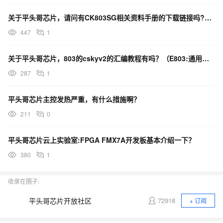
关于平头哥芯片，请问有CK803SG相关资料手册的下载链接吗?（E803:用户手册）
447
1
关于平头哥芯片，803的cskyv2的汇编教程有吗？（E803:通用寄存器的RTL层级）
287
1
平头哥芯片主控发热严重，有什么措施啊？
211
0
平头哥芯片云上实验室:FPGA FMX7A开发板基本介绍一下？
380
1
收录在圈子:
平头哥芯片开放社区
72918
+ 订阅