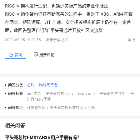
RISC-V 架构进行适配，也缺少实际产品的商业化验证
RISC-V 指令架构仍在不断完善的过程中，相对于 X86，ARM 在缓
存同步、矩阵运算、JIT 加速、安全相关架构扩展上仍存在一定差
距，此回答整理自钉群“平头哥芯片开放社区交流群”
2023-09-05 19:20:55
发布于黑龙江
举报
赞同
展开评论
问答分类：
芯片
物联网平台
问答标签：
arm优势
平头哥芯片risc-v
risc-v arm
平头哥芯片优势
平
头哥risc-v优势
问答地址：
开发者社区
>
平头哥芯片开放社区
>
问答
相关问答
平头哥芯片FMX7AR3B用户手册有吗？