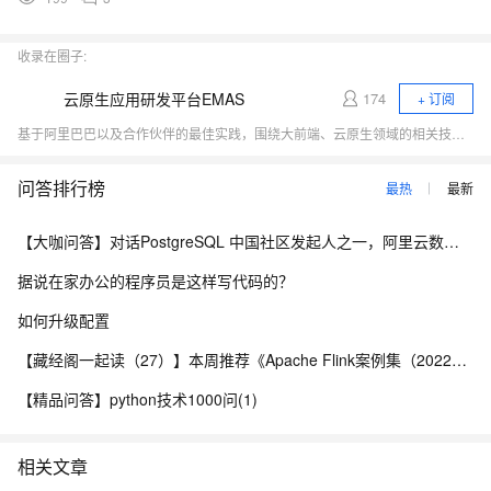
收录在圈子:
云原生应用研发平台EMAS
174
+ 订阅
基于阿里巴巴以及合作伙伴的最佳实践，围绕大前端、云原生领域的相关技术热点（小程序、Serverless、应用中间件、低代码、DevOps）展开行业探讨，与开发者一起探寻云原生时代应用研发的新范式。
问答排行榜
最热
最新
【大咖问答】对话PostgreSQL 中国社区发起人之一，阿里云数据库高级专家 德哥
据说在家办公的程序员是这样写代码的？
如何升级配置
【藏经阁一起读（27）】本周推荐《Apache Flink案例集（2022版）》，你有哪些心得？
【精品问答】python技术1000问(1)
相关文章