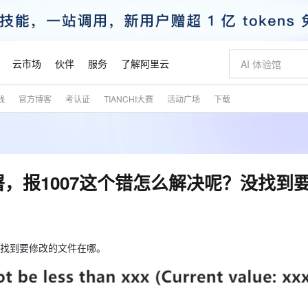
云市场
伙伴
服务
了解阿里云
践
官方博客
考认证
TIANCHI大赛
活动广场
下载
AI 特惠
数据与 API
成为产品伙伴
企业增值服务
最佳实践
价格计算器
AI 场景体
基础软件
产品伙伴合
阿里云认证
市场活动
配置报价
大模型
自助选配和估算价格
步到位
智启 AI 普惠权益
产品生态集成认证中心
企业支持计划
云上春晚
域名与网站
Qwen Audio：打造专属 AI 语音助手
千问官方 MaaS 平台，为开发者和 Agent 而生，新用户赠送 1 亿 + tokens 额度
一句话生成原生
AI Coding
阿里云Maa
2026 阿里云
云服务器 E
为企业打
数据集
Windows
大模型认证
模型
NEW
NEW
格式还原
值低价云产品抢先购
至高享 1亿+免费 tokens，加速 Al 应用落地
提供智能易用的域名与建站服务
Qwen-Audio-3.0-Realtime 端到端实时语音角色扮演
输入一句话想法,
智能编程，一键
安全可靠、
产品生态伙伴
专家技术服务
云上奥运之旅
弹性计算合作
阿里云中企出
手机三要素
宝塔 Linux
全部认证
屏部署，报1007这个错怎么解决呢？没找到
价格优势
开源旗舰模型
即刻拥有 DeepSeek-V4-Pro
阿里云 OPC 创新助力计划
千问大模型
一键部署幻兽
AI 电商营销
对象存储 O
大模型
产品生态伙伴工作台
企业增值服务台
云栖战略参考
云存储合作计
云栖大会
身份实名认证
CentOS
训练营
推动算力普惠，释放技术红利
最高返9万
真正可用的 1M 上下文,一次完成代码全链路开发
快速构建应用程序和网站，即刻迈出上云第一步
轻松解锁专属 DeepSeek-V4-Pro
至高百万元 Token 补贴，加速一人公司成长
多元化、高性能、安全可靠的大模型服务
一键购买专属
从图文生成到
云上的中国
数据库合作计
活动全景
短信
Docker
图片和
自进化智能体
5 分钟轻松部署专属 QwenPaw
Token Plan 模型订阅计划
数字证书管理服务（原SSL证书）
高效搭建 AI
AI 广告创作
无影云电脑
企业成长
NEW
HOT
信息公告
看见新力量
云网络合作计
OCR 文字识别
JAVA
越聪明
证享300元代金券
全托管，含MySQL、PostgreSQL、SQL Server、MariaDB多引擎
Qwen3.8-Max 首发尝鲜，限时加量 10 倍，夜间低至2折
实现全站HTTPS，呈现可信的WEB访问
从聊天伙伴进化为能主动干活的本地数字员工
图文、视频一
随时随地安
？没找到要修改的文件在哪。
魔搭 Mode
Kimi-K3
HappyHors
NEW
loud
服务实践
官网公告
金融模力时刻
Salesforce O
版
发票查验
全能环境
Claude Code + GStack 打造工程团队
千问办公，限时限量积分加倍
Qoder
低代码高效构
AI 建站
短信服务
型
NEW
作计划
Kimi 最新旗舰模型，长程编程与推理利器
让文字生成流
计划
创新中心
魔搭 ModelSc
健康状态
理服务
让AI从“聊天伙伴”进化为能干活的“数字员工”
安装技能 GStack，拥有专属 AI 工程团队
你的AI工作搭子，覆盖日常办公高频场景
面向真实软件的智能体编程平台
0 代码专业建
客户案例
天气预报查询
操作系统
态合作计划