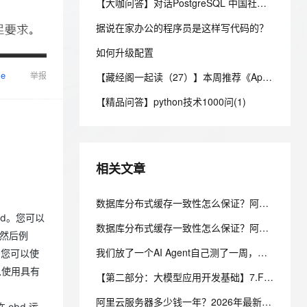
安全
【大咖问答】对话PostgreSQL 中国社区发起人之一，阿里云数据库高级专家 德哥
我要投诉
e-1.1-I2V
Cosyvoice-V3-Flash
PolarDB
上云场景组合购
Milvus 弹性伸缩功能新增节
伴
漫剧创作，剧本、分镜、视频高效生成
100%兼容MySQL、PostgreSQL，兼容Oracle，支持集中和分布式
覆盖90%+业务场景，专享组合折扣价
点支持范围
畅自然，细节丰富
高表现力语音合成大模型，语音克隆听感自然
据说在家办公的程序员是这样写代码的？
VPN
ernetes 版 ACK
如何升级配置
云聚AI 严选权益
AI 原生数据库服务发布
SSL 证书
2V
Fun-ASR
，一键激活高效办公新体验
理容器应用的 K8s 服务
精选AI产品，从模型到应用全链提效
Agent 数据网关
se
举报
【藏经阁一起读（27）】本周推荐《Apache Flink案例集（2022版）》，你有哪些心得？
文戏情感细腻自然，动作戏激烈拳拳到肉，实现更强表演能力
支持中英文自由切换，具备更强的噪声鲁棒性
堡垒机
AI 用量加速计划
云原生数据库 PolarDB
【精品问答】python技术1000问(1)
防火墙
、识别商机，让客服更高效、服务更出色。
新老同享，达量后返
Agentic Database 发布
主机安全
应用
千问办公
NEW
相关文章
AI 应用及服务市场
的智能体编程平台
一站式AI生产力平台
AI 应用
数据库分布式缓存一致性怎么保证？阿里云 PolarDB 多级一致性架构解析
伶鹊
bd。您可以
企业级人与Agent协作平台，接入和调度多个数字员工
智能客服平台，对话机器人、对话分析、智能外呼
大模型
数据库分布式缓存一致性怎么保证？阿里云 PolarDB 多级一致性架构解析
。然后例
大模型服务平台百炼 - 全妙
自然语言处理
我们放了一个AI Agent自己测了一周，它把测试环境搞崩后，自己写了复盘报告申请了运维权限
，您可以使
应用创作平台
多模态内容创作工具，已接入 DeepSeek
可以使用具有
数据标注
【第二部分：大模型应用开发基础】7.Function Calling：让大模型调用真实程序能力
机器学习
阿里云服务器多少钱一年？2026年最新阿里云服务器价格表
 obd 运