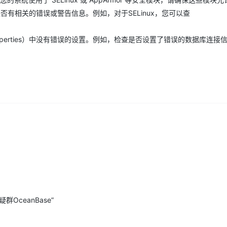
以了解是否有相关的错误或警告信息。例如，对于SELinux，您可以查
AI 应用
10分钟微调：让0.6B模型媲美235B模
多模态数据信
型
依托云原生高可用架构,实现Dify私有化部署
properties）中没有错误的设置。例如，检查是否设置了错误的数据库连接
用1%尺寸在特定领域达到大模型90%以上效果
一个 AI 助手
超强辅助，Bol
即刻拥有 DeepSeek-R1 满血版
在企业官网、通讯软件中为客户提供 AI 客服
多种方案随心选，轻松解锁专属 DeepSeek
答疑群OceanBase”