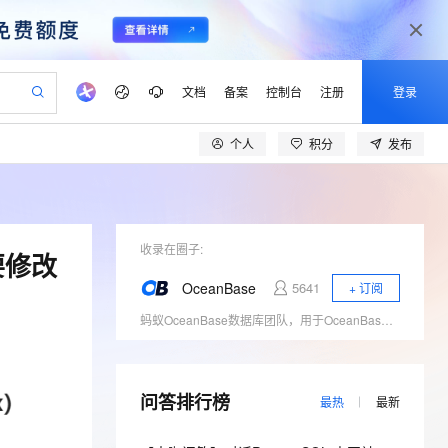
文档
备案
控制台
注册
登录
个人
积分
发布
验
作计划
器
AI 活动
专业服务
服务伙伴合作计划
开发者社区
加入我们
产品动态
服务平台百炼
阿里云 OPC 创新助力计划
一站式生成采购清单，支持单品或批量购买
可编辑精美 PPT 文稿
S产品伙伴计划（繁花）
峰会
CS
造的大模型服务与应用开发平台
Agency Agents：拥有专属领域专家
AI 生产力先锋
Al MaaS 服务伙伴赋能合作
域名
博文
Careers
至高可申请百万元
Qwen3.8-Max 模型上线
 轻松生成专业的 PPT
开启高性价比 AI 编程新体验
弹性可伸缩的云计算服务
先锋实践拓展 AI 生产力的边界
多领域专家智能体,一键组建 AI 虚拟交付团队
Token 补贴，五大权
计划
海大会
收录在圈子:
伙伴信用分合作计划
商标
问答
社会招聘
要修改
益加速 OPC 成功
帕鲁游戏服务器
SS
HappyHorse 打造一站式影视创作平台
飞天发布时刻
HOT
Open Search 向量检索版支
划
备案
电子书
校园招聘
OceanBase
5641
+ 订阅
联机服务器，轻松开启游戏
视频创作，一键激活电商全链路生产力
稳定、安全、高性价比、高性能的云存储服务
所见，即是所愿
持视频检索 Pipeline 功能
可视化编排打通从文字构思到成片全链路闭环
更多支持
蚂蚁OceanBase数据库团队，用于OceanBase技术原理、运维经验和案例分享、对外交流。
划
公司注册
镜像站
视频生成
语音识别与合成
 智能体与工作流应用
漫剧工坊：一站式动画创作平台
AI 实训营
应用身份服务 (IDaaS)
合作伙伴培训与认证
划
上云迁移
站生成，高效打造优质广告素材
全接入的云上超级电脑
通过阿里云百炼高效搭建AI应用,助力高效开发
快速生产连贯的高质量长漫剧
从基础到进阶，Agent 创客手把手教你
OpenClaw 管理能力上线
lScope
我要反馈
e-1.1-T2V
Qwen3-TTS-Flash
查询合作伙伴
n Alibaba Cloud ISV 合作
代维服务
问答排行榜
建企业门户网站
10 分钟搭建微信、支付宝小程序
MaxCompute MaxFrame 提
最热
最新
畅细腻的高质量视频
离线语音合成大模型，多语言方言自适应，低延迟高稳定
创新加速
ope
登录合作伙伴管理后台
我要建议
站，无忧落地极速上线
以可视化方式快速构建移动和 PC 门户网站
国内短信简单易用，安全可靠，秒级触达，全球覆盖200+国家和地区。
高效部署网站，快速应用到小程序
供自动弹性内存功能