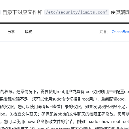
Deepseek-v4-pro
HappyHors
同享
万小智 AI 建站低至 15元/月
Qoder CN
AI 短剧/漫剧
云原生数据库 
快递物流查询
WordPress
成为服务伙
高校合作
点，立即开启云上创新
覆盖公网/内网、递归/权威、移动APP等全场景解析服务
送.CN域名，送备案服务码
基于千问大模型等，支持代码智能生成、研发智能问答
AI助力短剧
态智能体模型
旗舰 MoE 大模型，百万上下文与顶尖推理能力
图生视频，流
Ubuntu
服务生态伙伴
云工开物
企业应用
Works
Night Plan 支持 Qwen 3.8-Max
云原生大数据计算服务 MaxCompute
AI 办公
容器服务 Kub
NEW
GLM-5.2
Wan2.7-T
Red Hat
30+ 款产品免费体验
Data Agent 驱动的一站式 Data+AI 开发治理平台
夜间 5 折，Qwen/Meoo/TokenPlan 客户专享
面向分析的企业级SaaS模式云数据仓库
AI智能应用
提供一站式管
科研合作
来自：
OceanBa
分享
版权
视觉 Coding、空间感知、多模态思考等全面升级
1M上下文，专为长程任务能力而生
ERP
堂（旗舰版）
SUSE
智能客服
CRM
防护产品
2个月
自动承接线索
建站小程序
OA 办公系统
AI 应用构建
大模型原生
力提升
财税管理
模板建站
Qoder
大模型服务平台百炼-应用模版
HOT
NEW
面向真实软件
个人版上线、团队版降价；千问3.8-Max首发发尝鲜
丰富多元化的应用模版和解决方案
400电话
定制建站
万有无界
大模型服务平台百炼-智能体
方案
广告营销
模板小程序
的权限。通常情况下，需要使用root用户或具有root权限的用户来配置o
的模型效果
灵活可视化地构建企业级 Agent
定制小程序
果发现权限不足，您可以使用sudo命令切换到root用户，重新配置obd
秒悟
人工智能平台 PAI
APP 开发
有正确的权限。您可以使用命令ls -l查看目录的权限。如果发现权限权限不足
云端极速 AI 
新一代 AI 视频生成模型，深度适配广告营销等场景
AI Native 的算法工程平台，一站式完成建模、训练、推理服务部署
h/to/obd。3.检查文件聊天：确保配置obd的文件聊天的权限正确修改。您
建站系统
可以使用chown命令修改文件的字节。例如：sudo chown root:root
设置：如果您的系统使用了 SELinux 或 AppArmor 等安全模块，请确保这些模块允许