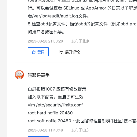
大模型解决方案
行。可以尝试查看 SELinux 或 AppArmor 的日志
迁移与运维管理
看/var/log/audit/audit.log文件。
快速部署 Dify，高效搭建 
5.检查obd配置文件：确保obd的配置文件（例如obd.
专有云
的用户名或密码等。
10 分钟在聊天系统中增加
2023-08-28 21:08:20
发布于北京
赞同
展开评论
哦耶是高手
白屏报错1007 应该有修改提示
加入以下配置，重启即可生效
vim /etc/security/limits.conf
root hard nofile 20480
root soft nofile 20480 --此回答整理自钉群“[社区]技术
2023-08-28 11:48:48
发布于山东