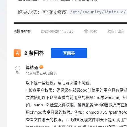
存储
天池大赛
Qwen3.7-Plus
云解析DNS
解决方案免费试用 新老
电子合同
最高领取价值200元试用
能看、能想、能动手的多模
安全
网络与CDN
AI 算法大赛
畅捷通
大数据开发治理平台 Data
AI 产品 免费试用
网络
安全
云开发大赛
Qwen3-VL-Plus
Tableau 订阅
1亿+ 大模型 tokens 和 
硫酸耶耶耶
2023-08-28 11:35:25
1040
发布于山东
可观测
入门学习赛
中间件
AI空中课堂在线直播课
云防火墙
140+云产品 免费试用
上云与迁云
云原生的云上边界网络安全
产品新客免费试用，最长1
数据库
生态解决方案
2
条回答
写回答
大模型服务
企业出海
大模型ACA认证体验
大数据计算
助力企业全员 AI 认知与能
行业生态解决方案
千问AI平台-Token Plan
算精通
政企业务
媒体服务
北京阿里云ACE会长
开发者生态解决方案
企业服务与云通信
以下是一些建议，帮助解决这个问题：
千问AI平台-模型体验
AI 开发和 AI 应用解决
1.检查用户权限：确保您在部署obd时使用的用户具有足够
在线体验全尺寸、多种模态
域名与网站
尝试使用以下命令查看当前用户的权限：id或whoami。如
Happy 系列大模型
终端用户计算
如：sudo -i2.检查文件权限：确保配置obd的目录具
用chmod命令目录的权限。例如：chmod 755 /pat
Serverless
查看文件聊天的权限。ls -l如果发现文件聊天不是root用户，您
开发工具
/path/to/obd。4.检查 SELinux 或 AppArmor 