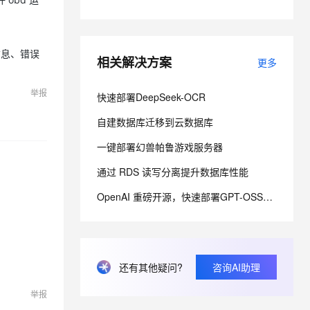
息提取
与 AI 智能体进行实时音视频通话
从文本、图片、视频中提取结构化的属性信息
构建支持视频理解的 AI 音视频实时通话应用
信息、错误
相关解决方案
更多
t.diy 一步搞定创意建站
构建大模型应用的安全防护体系
举报
通过自然语言交互简化开发流程,全栈开发支持
通过阿里云安全产品对 AI 应用进行安全防护
快速部署DeepSeek-OCR
自建数据库迁移到云数据库
一键部署幻兽帕鲁游戏服务器
通过 RDS 读写分离提升数据库性能
OpenAI 重磅开源，快速部署GPT-OSS模型
还有其他疑问?
咨询AI助理
举报