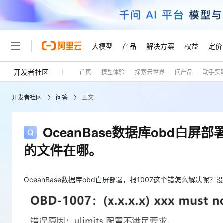
大模型
产品
解决方案
权益
定价
开发者社区
首页
模型体验
探索云世界
问产品
动手实
大模型
产品
解决方案
权益
定价
云市场
伙伴
服务
了解阿里云
精选产品
精选解决方案
普惠上云
产品定价
精选商城
成为销售伙伴
售前咨询
为什么选择阿里云
千问AI平台
开发者社区
问答
正文
了解云产品的定价详情
大模型服务平台百炼
睿译宝，AI翻译排版一
普惠上云 官方力荐
分销伙伴
在线服务
网站建设
什么是云计算
大
大模型服务与应用平台
上传文档即自动完成翻译和
云服务器38元/年起，超
咨询伙伴
多端小程序
技术领先
OceanBase数据库obd白
云上成本管理
售后服务
轻量应用服务器
GLM-5.2：长任务时代
官方推荐返现计划
大模型
精选产品
精选解决方案
Salesforce 国际版订阅
稳定可靠
的文件在哪。
管理和优化成本
推荐新用户得奖励，单订单
销售伙伴合作计划
自助服务
友盟天域
安全合规
人工智能与机器学习
AI
文本生成
云数据库 RDS
Hermes Agent，打造
云工开物
无影生态合作计划
在线服务
观测云
分析师报告
自主进化，持久记忆，越用
高校专属算力普惠，学生认
OceanBase数据库obd白屏部署，报1007这个错怎么解决呢
计算
互联网应用开发
Qwen3.8-Max
HOT
Salesforce On Alibaba C
工单服务
Tuya 物联网平台阿里云
研究报告与白皮书
人工智能平台 PAI
快速拥有专属 OpenClaw
大模
Consulting Partner 合
大数据
容器
智能体时代全能旗舰模型
免费试用
短信专区
一站式AI开发、训练和推
蓝凌 OA
AI 大模型销售与服务生
现代化应用