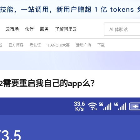
云市场
伙伴
服务
了解阿里云
践
官方博客
考认证
TIANCHI大赛
活动广场
下载
AI 特惠
数据与 API
成为产品伙伴
企业增值服务
最佳实践
价格计算器
AI 场景体
基础软件
产品伙伴合
阿里云认证
市场活动
配置报价
大模型
自助选配和估算价格
新方式
睿译宝，AI翻译排版一步到位
智启 AI 普惠权益
产品生态集成认证中心
企业支持计划
云上春晚
域名与网站
千问官方 MaaS 平台，为开发者和 Agent 而生，新用户赠送 1 亿 + tokens 额度
Qwen Aud
AI Coding
阿里云Maa
2026 阿里云
云服务器 E
为企业打
数据集
Windows
大模型认证
模型
NEW
NEW
交付可用成果
值低价云产品抢先购
上传文档即自动完成翻译和格式还原
至高享 1亿+免费 tokens，加速 Al 应用落地
提供智能易用的域名与建站服务
智能编程，一键
安全可靠、
产品生态伙伴
专家技术服务
云上奥运之旅
弹性计算合作
阿里云中企出
手机三要素
宝塔 Linux
全部认证
12需要重启我自己的app么？
价格优势
有专属领域专家
GLM-5.2：长任务时代开源旗舰模型
阿里云 OPC 创新助力计划
千问大模型
即刻拥有 DeepS
AI 电商营销
对象存储 O
大模型
产品生态伙伴工作台
企业增值服务台
云栖战略参考
云存储合作计
云栖大会
身份实名认证
CentOS
训练营
推动算力普惠，释放技术红利
最高返9万
多领域专家智能体,一键组建 AI 虚拟交付团队
快速构建应用程序和网站，即刻迈出上云第一步
至高百万元 Token 补贴，加速一人公司成长
多元化、高性能、安全可靠的大模型服务
真正可用的 1M 上下文,一次完成代码全链路开发
轻松解锁专属 Dee
从图文生成到
云上的中国
数据库合作计
活动全景
短信
Docker
图片和
站式影视创作平台
Hermes Agent，打造自进化智能体
Token Plan 模型订阅计划
数字证书管理服务（原SSL证书）
5 分钟轻松部署
AI 广告创作
无影云电脑
企业成长
NEW
信息公告
看见新力量
云网络合作计
OCR 文字识别
JAVA
证享300元代金券
可视化编排打通从文字构思到成片全链路闭环
全托管，含MySQL、PostgreSQL、SQL Server、MariaDB多引擎
自主进化，持久记忆，越用越聪明
Qwen3.8-Max 首发尝鲜，限时加量 10 倍，夜间低至2折
实现全站HTTPS，呈现可信的WEB访问
图文、视频一
随时随地安
魔搭 Mode
Kimi-K3
HappyHors
NEW
loud
服务实践
官网公告
金融模力时刻
Salesforce O
版
发票查验
全能环境
Claude Code + GStack 打造工程团队
千问办公，限时限量积分加倍
Qoder
低代码高效构
AI 建站
短信服务
型
NEW
作计划
Kimi 最新旗舰模型，长程编程与推理利器
让文字生成流
计划
创新中心
魔搭 ModelSc
健康状态
理服务
让AI从“聊天伙伴”进化为能干活的“数字员工”
安装技能 GStack，拥有专属 AI 工程团队
你的AI工作搭子，覆盖日常办公高频场景
面向真实软件的智能体编程平台
0 代码专业建
客户案例
天气预报查询
操作系统
态合作计划