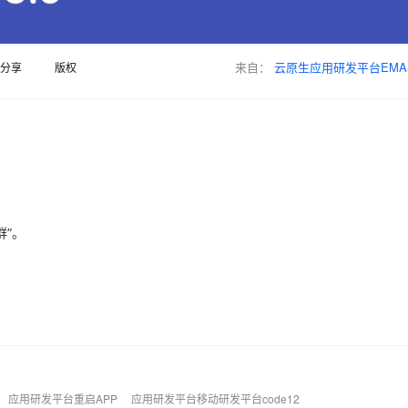
Deepseek-v4-pro
HappyHors
同享
万小智 AI 建站低至 15元/月
Qoder CN
AI 短剧/漫剧
云原生数据库 
快递物流查询
WordPress
成为服务伙
高校合作
点，立即开启云上创新
覆盖公网/内网、递归/权威、移动APP等全场景解析服务
送.CN域名，送备案服务码
基于千问大模型等，支持代码智能生成、研发智能问答
AI助力短剧
态智能体模型
旗舰 MoE 大模型，百万上下文与顶尖推理能力
图生视频，流
Ubuntu
服务生态伙伴
云工开物
企业应用
来自：
云原生应用研发平台EMA
分享
版权
Works
Night Plan 支持 Qwen 3.8-Max
云原生大数据计算服务 MaxCompute
AI 办公
容器服务 Kub
NEW
GLM-5.2
Wan2.7-T
Red Hat
30+ 款产品免费体验
Data Agent 驱动的一站式 Data+AI 开发治理平台
夜间 5 折，Qwen/Meoo/TokenPlan 客户专享
面向分析的企业级SaaS模式云数据仓库
AI智能应用
提供一站式管
科研合作
视觉 Coding、空间感知、多模态思考等全面升级
1M上下文，专为长程任务能力而生
ERP
堂（旗舰版）
SUSE
智能客服
CRM
防护产品
2个月
自动承接线索
建站小程序
OA 办公系统
AI 应用构建
大模型原生
力提升
财税管理
模板建站
Qoder
大模型服务平台百炼-应用模版
HOT
NEW
群”。
面向真实软件
个人版上线、团队版降价；千问3.8-Max首发发尝鲜
丰富多元化的应用模版和解决方案
400电话
定制建站
万有无界
大模型服务平台百炼-智能体
方案
广告营销
模板小程序
的模型效果
灵活可视化地构建企业级 Agent
定制小程序
秒悟
人工智能平台 PAI
APP 开发
云端极速 AI 
新一代 AI 视频生成模型，深度适配广告营销等场景
AI Native 的算法工程平台，一站式完成建模、训练、推理服务部署
建站系统
应用研发平台重启APP
应用研发平台移动研发平台code12