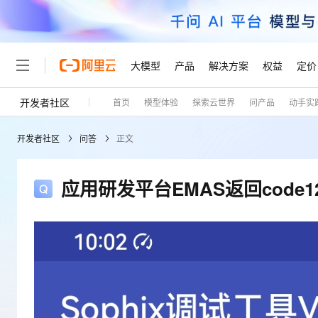
大模型
产品
解决方案
权益
定价
开发者社区
首页
模型体验
探索云世界
问产品
动手实
大模型
产品
解决方案
权益
定价
云市场
伙伴
服务
了解阿里云
精选产品
精选解决方案
普惠上云
产品定价
精选商城
成为销售伙伴
售前咨询
为什么选择阿里云
千问AI平台
开发者社区
问答
正文
了解云产品的定价详情
大模型服务平台百炼
千问办公，解锁你的工作
普惠上云 官方力荐
分销伙伴
在线服务
网站建设
什么是云计算
大
大模型服务与应用平台
企业级Agent产品，直接
云服务器38元/年起，超
咨询伙伴
多端小程序
技术领先
应用研发平台EMAS返回code
云上成本管理
售后服务
轻量应用服务器
Agency Agents：拥
官方推荐返现计划
大模型
精选产品
精选解决方案
Salesforce 国际版订阅
稳定可靠
管理和优化成本
推荐新用户得奖励，单订单
销售伙伴合作计划
自助服务
友盟天域
安全合规
人工智能与机器学习
AI
文本生成
云数据库 RDS
HappyHorse 打造一
云工开物
无影生态合作计划
在线服务
观测云
分析师报告
高校专属算力普惠，学生认
计算
互联网应用开发
Qwen3.8-Max
HOT
Salesforce On Alibaba C
工单服务
Tuya 物联网平台阿里云
研究报告与白皮书
人工智能平台 PAI
快速拥有专属 OpenClaw
大模
Consulting Partner 合
大数据
容器
智能体时代全能旗舰模型
免费试用
短信专区
一站式AI开发、训练和推
蓝凌 OA
AI 大模型销售与服务生
现代化应用