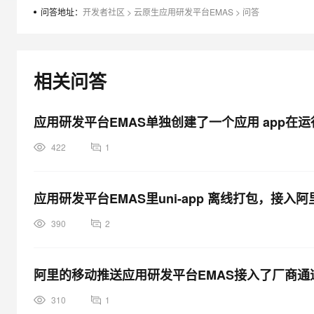
大模型解决方案
问答地址：
开发者社区
>
云原生应用研发平台EMAS
>
问答
迁移与运维管理
快速部署 Dify，高效搭建 
专有云
相关问答
10 分钟在聊天系统中增加
应用研发平台EMAS单独创建了一个应用 app在
422
1
应用研发平台EMAS里uni-app 离线打包，接
390
2
阿里的移动推送应用研发平台EMAS接入了厂商通
310
1