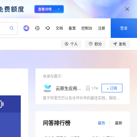
文档
备案
控制台
注册
登录
个人
积分
发布
验
作计划
器
AI 活动
专业服务
服务伙伴合作计划
开发者社区
加入我们
产品动态
服务平台百炼
阿里云 OPC 创新助力计划
一站式生成采购清单，支持单品或批量购买
io：打造专属 AI 语音助手
S产品伙伴计划（繁花）
峰会
CS
造的大模型服务与应用开发平台
一句话生成原生可编辑精美 PPT 文稿
AI 生产力先锋
Al MaaS 服务伙伴赋能合作
域名
博文
Careers
至高可申请百万元
Qwen3.8-Max 模型上线
开启高性价比 AI 编程新体验
弹性可伸缩的云计算服务
Qwen-Audio-3.0-Realtime 端到端实时语音角色扮演
输入一句话想法, 轻松生成专业的 PPT
先锋实践拓展 AI 生产力的边界
Token 补贴，五大权
计划
海大会
收录在圈子:
伙伴信用分合作计划
商标
问答
社会招聘
益加速 OPC 成功
eek-V4-Pro
SS
一键部署幻兽帕鲁游戏服务器
飞天发布时刻
HOT
Open Search 向量检索版支
划
备案
电子书
校园招聘
云原生应用研发平台EMAS
174
+ 订阅
pSeek-V4-Pro
视频创作，一键激活电商全链路生产力
稳定、安全、高性价比、高性能的云存储服务
一键购买专属联机服务器，轻松开启游戏
所见，即是所愿
持视频检索 Pipeline 功能
更多支持
基于阿里巴巴以及合作伙伴的最佳实践，围绕大前端、云原生领域的相关技术热点（小程序、Serverless、应用中间件、低代码、DevOps）展开行业探讨，与开发者一起探寻云原生时代应用研发的新范式。
划
公司注册
镜像站
视频生成
语音识别与合成
专属 QwenPaw
漫剧工坊：一站式动画创作平台
AI 实训营
HOT
应用身份服务 (IDaaS)
合作伙伴培训与认证
划
上云迁移
站生成，高效打造优质广告素材
全接入的云上超级电脑
从聊天伙伴进化为能主动干活的本地数字员工
快速生产连贯的高质量长漫剧
从基础到进阶，Agent 创客手把手教你
OpenClaw 管理能力上线
lScope
我要反馈
e-1.1-T2V
Qwen3-TTS-Flash
查询合作伙伴
n Alibaba Cloud ISV 合作
代维服务
问答排行榜
建企业门户网站
10 分钟搭建微信、支付宝小程序
MaxCompute MaxFrame 提
最热
最新
畅细腻的高质量视频
离线语音合成大模型，多语言方言自适应，低延迟高稳定
创新加速
ope
登录合作伙伴管理后台
我要建议
站，无忧落地极速上线
以可视化方式快速构建移动和 PC 门户网站
国内短信简单易用，安全可靠，秒级触达，全球覆盖200+国家和地区。
高效部署网站，快速应用到小程序
供自动弹性内存功能