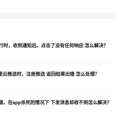
AI 应用
10分钟微调：让0.6B模型媲美235B模
多模态数据信
型
依托云原生高可用架构,实现Dify私有化部署
用1%尺寸在特定领域达到大模型90%以上效果
一个 AI 助手
超强辅助，Bol
即刻拥有 DeepSeek-R1 满血版
在企业官网、通讯软件中为客户提供 AI 客服
多种方案随心选，轻松解锁专属 DeepSeek
运行时，收到通知后。点击了没有任何响应 怎么解决？
入阿里云推送时，注册推送 返回结果出错 怎么处理？
道。在app杀死的情况下 下发消息却收不到怎么解决？