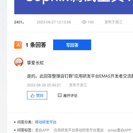
存储
天池大赛
Qwen3.7-Plus
云解析DNS
解决方案免费试用 新老
电子合同
最高领取价值200元试用
能看、能想、能动手的多模
安全
网络与CDN
AI 算法大赛
畅捷通
2401。
2023-08-27 12:13:58
160
发布于浙江
大数据开发治理平台 Data
AI 产品 免费试用
网络
安全
云开发大赛
Qwen3-VL-Plus
Tableau 订阅
1亿+ 大模型 tokens 和 
可观测
入门学习赛
中间件
AI空中课堂在线直播课
云防火墙
140+云产品 免费试用
1
条回答
写回答
上云与迁云
云原生的云上边界网络安全
产品新客免费试用，最长1
数据库
生态解决方案
大模型服务
企业出海
大模型ACA认证体验
大数据计算
挚爱长虹
助力企业全员 AI 认知与能
行业生态解决方案
千问AI平台-Token Plan
政企业务
媒体服务
是的。此回答整理自钉群“应用研发平台EMAS开发者交流
开发者生态解决方案
企业服务与云通信
2023-08-28 20:49:21
发布于浙江
千问AI平台-模型体验
AI 开发和 AI 应用解决
在线体验全尺寸、多种模态
赞同
展开评论
域名与网站
Happy 系列大模型
终端用户计算
Serverless
问答分类：
移动研发平台
问答标签：
重启APP
应用研发平台移动研发平台重启
emas重启APP
开发工具