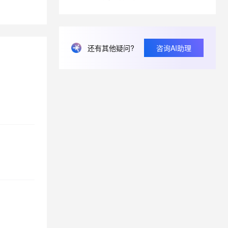
息提取
与 AI 智能体进行实时音视频通话
从文本、图片、视频中提取结构化的属性信息
构建支持视频理解的 AI 音视频实时通话应用
还有其他疑问?
咨询AI助理
t.diy 一步搞定创意建站
构建大模型应用的安全防护体系
通过自然语言交互简化开发流程,全栈开发支持
通过阿里云安全产品对 AI 应用进行安全防护