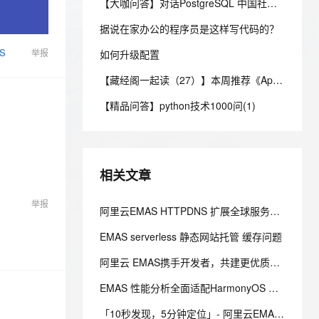
安全
【大咖问答】对话PostgreSQL 中国社区发起人之一，阿里云数据库高级专家 德哥
我要投诉
e-1.1-I2V
Cosyvoice-V3-Flash
PolarDB
上云场景组合购
Milvus 弹性伸缩功能新增节
伴
漫剧创作，剧本、分镜、视频高效生成
100%兼容MySQL、PostgreSQL，兼容Oracle，支持集中和分布式
覆盖90%+业务场景，专享组合折扣价
点支持范围
畅自然，细节丰富
高表现力语音合成大模型，语音克隆听感自然
据说在家办公的程序员是这样写代码的？
VPN
S
举报
ernetes 版 ACK
如何升级配置
云聚AI 严选权益
AI 原生数据库服务发布
SSL 证书
2V
Fun-ASR
，一键激活高效办公新体验
理容器应用的 K8s 服务
精选AI产品，从模型到应用全链提效
Agent 数据网关
【藏经阁一起读（27）】本周推荐《Apache Flink案例集（2022版）》，你有哪些心得？
文戏情感细腻自然，动作戏激烈拳拳到肉，实现更强表演能力
支持中英文自由切换，具备更强的噪声鲁棒性
堡垒机
AI 用量加速计划
云原生数据库 PolarDB
【精品问答】python技术1000问(1)
防火墙
、识别商机，让客服更高效、服务更出色。
新老同享，达量后返
Agentic Database 发布
主机安全
应用
千问办公
NEW
相关文章
AI 应用及服务市场
的智能体编程平台
一站式AI生产力平台
举报
AI 应用
阿里云EMAS HTTPDNS 扩展全球服务节点：提升解析安全性与网络覆盖
伶鹊
企业级人与Agent协作平台，接入和调度多个数字员工
智能客服平台，对话机器人、对话分析、智能外呼
大模型
EMAS serverless 静态网站托管 缓存问题
大模型服务平台百炼 - 全妙
自然语言处理
阿里云 EMAS携手开发者，共建更优质的HarmonyOS NEXT应用生态
应用创作平台
多模态内容创作工具，已接入 DeepSeek
数据标注
EMAS 性能分析全面适配HarmonyOS NEXT，开启原生应用性能优化新纪元
机器学习
「10秒发现，5分钟定位」- 阿里云EMAS应用监控引领全链路智能监控新时代