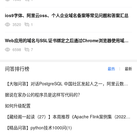
ios9字体、阿里云oss、个人企业域名备案等常见问题和答案汇总
3520
1
Web应用的域名与SSL证书绑定之后通过Chrome浏览器使用域名访问网站失败
6598
7
问答排行榜
最热
最新
【大咖问答】对话PostgreSQL 中国社区发起人之一，阿里云数据库高级专家 德哥
据说在家办公的程序员是这样写代码的？
如何升级配置
【藏经阁一起读（27）】本周推荐《Apache Flink案例集（2022版）》，你有哪些心得？
【精品问答】python技术1000问(1)