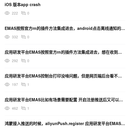
iOS 版本app crash
222
0
EMAS按照官方rn的插件方法集成进去，android点击离线通知的时候，进入RN如何获取推送内容？
332
0
应用研发平台EMAS按照官方rn的插件方法集成进去，想在收到离线消息的时候播报一段语音，应该如何实现
292
0
应用研发平台EMAS控制台打印没啥问题，但是网页端后台看不到月活设备怎么处理？
197
1
应用研发平台EMAS比如有场景需要配置 开启注册推送后又可以彻底关闭，有什么方法吗？
462
1
鸿蒙接入推送的时候，aliyunPush.register 应用研发平台EMAS方法报错什么原因？