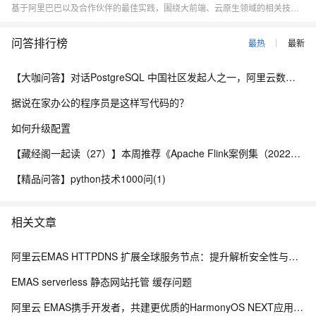
基于阿里巴巴以及合作伙伴的最佳实践，围绕大前端、云原生领域的相关技术热点（小程序、Serverless、应用中间件、低代码、DevOps）展开行业探讨，与开发者一起探寻云原生时代应用研发的新范式。
问答排行榜
最热
最新
【大咖问答】对话PostgreSQL 中国社区发起人之一，阿里云数据库高级专家 德哥
据说在家办公的程序员是这样写代码的？
如何升级配置
【藏经阁一起读（27）】本周推荐《Apache Flink案例集（2022版）》，你有哪些心得？
【精品问答】python技术1000问(1)
相关文章
阿里云EMAS HTTPDNS 扩展全球服务节点：提升解析安全性与网络覆盖
EMAS serverless 静态网站托管 缓存问题
阿里云 EMAS携手开发者，共建更优质的HarmonyOS NEXT应用生态