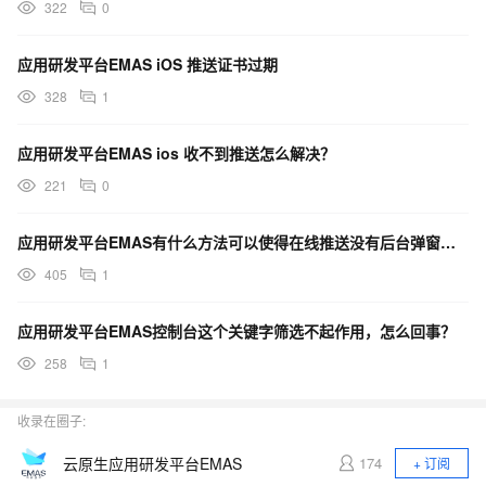
322
0
应用研发平台EMAS iOS 推送证书过期
328
1
应用研发平台EMAS ios 收不到推送怎么解决？
221
0
应用研发平台EMAS有什么方法可以使得在线推送没有后台弹窗的权限的情况下，也可以拉起app么？
405
1
应用研发平台EMAS控制台这个关键字筛选不起作用，怎么回事？
258
1
收录在圈子:
云原生应用研发平台EMAS
174
+ 订阅