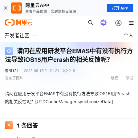
打开 APP
开发者社区
个人
请问在应用研发平台EMAS中有没有执行方
法导致iOS15用户crash的相关反馈呢？
曹凯1211
2023-08-15 21:21:21
219
发布于四川
版权
举报
请问在应用研发平台EMAS中有没有执行方法导致iOS15用户crash
的相关反馈呢？[UTDCacheManager synchronizeData]
1
条回答