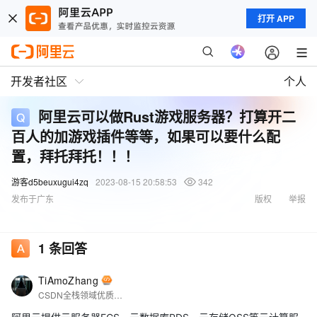
打开 APP
开发者社区
个人
阿里云可以做Rust游戏服务器？打算开二
百人的加游戏插件等等，如果可以要什么配
置，拜托拜托！！！
游客d5beuxugui4zq
2023-08-15 20:58:53
342
发布于广东
版权
举报
1
条回答
TiAmoZhang
CSDN全栈领域优质创作者，万粉博主；InfoQ签约博主；华为云享专家；华为Iot专家；亚马逊人工智能自动驾驶（大众组）吉尼斯世界纪录获得者