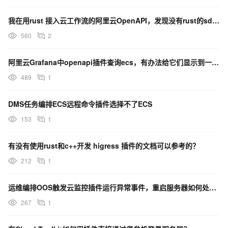
我在用rust 接入云工作流的阿里云OpenAPI，发现没有rust的sdk，请问有什么办法解决？
560
2
阿里云Grafana中openapi插件查询ecs，有办法给它们显示到一张表里面么？
489
1
DMS任务编排ECS远程命令插件选择不了ECS
153
1
有没有使用rust和c++开发 higress 插件的文档可以参考的？
212
1
运维编排OOS触发云监控插件运行异常事件，重启服务器如何处理？
267
1