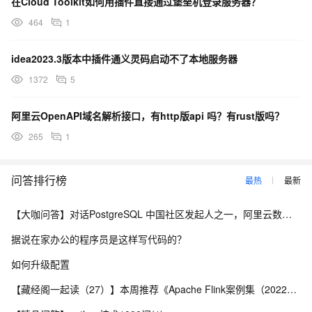
在Cloud Toolkit如何用插件直接通过堡垒机登录服务器？
464
1
idea2023.3版本中插件通义灵码启动不了本地服务器
1372
5
阿里云OpenAPI域名解析接口，有http版api 吗？有rust版吗？
265
1
问答排行榜
最热
最新
【大咖问答】对话PostgreSQL 中国社区发起人之一，阿里云数据库高级专家 德哥
据说在家办公的程序员是这样写代码的？
如何升级配置
【藏经阁一起读（27）】本周推荐《Apache Flink案例集（2022版）》，你有哪些心得？