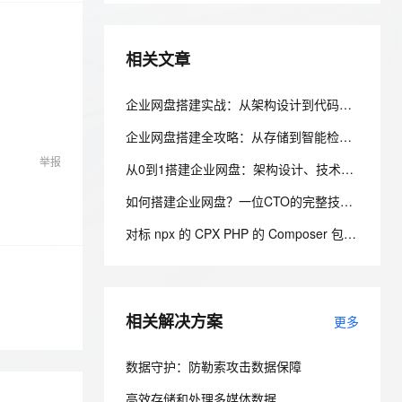
安全
我要投诉
e-1.1-I2V
Cosyvoice-V3-Flash
PolarDB
上云场景组合购
伴
Qoder CN V1.7.0 发布
漫剧创作，剧本、分镜、视频高效生成
100%兼容MySQL、PostgreSQL，兼容Oracle，支持集中和分布式
覆盖90%+业务场景，专享组合折扣价
畅自然，细节丰富
高表现力语音合成大模型，语音克隆听感自然
VPN
相关文章
ernetes 版 ACK
云聚AI 严选权益
云安全中心 AI BAS 智能自动
SSL 证书
2V
Fun-ASR
，一键激活高效办公新体验
理容器应用的 K8s 服务
精选AI产品，从模型到应用全链提效
化模拟渗透攻击产品发布
文戏情感细腻自然，动作戏激烈拳拳到肉，实现更强表演能力
支持中英文自由切换，具备更强的噪声鲁棒性
企业网盘搭建实战：从架构设计到代码实现
堡垒机
AI 用量加速计划
DataWorks ChatBI 会话支持
企业网盘搭建全攻略：从存储到智能检索的完整指南
防火墙
、识别商机，让客服更高效、服务更出色。
新老同享，达量后返
上传临时文件分析
举报
从0到1搭建企业网盘：架构设计、技术选型与落地实践全解析
主机安全
应用
如何搭建企业网盘？一位CTO的完整技术复盘
千问办公
NEW
AI 应用及服务市场
的智能体编程平台
一站式AI生产力平台
对标 npx 的 CPX PHP 的 Composer 包执行器
AI 应用
伶鹊
企业级人与Agent协作平台，接入和调度多个数字员工
智能客服平台，对话机器人、对话分析、智能外呼
大模型
相关解决方案
更多
大模型服务平台百炼 - 全妙
自然语言处理
应用创作平台
多模态内容创作工具，已接入 DeepSeek
数据标注
数据守护：防勒索攻击数据保障
机器学习
高效存储和处理多媒体数据