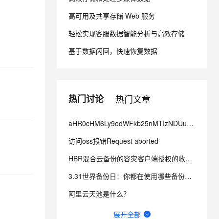
高可用及共享存储 Web 服务
息提取
与 AI 智能体进行实时音视频通话
轻松实现客服数据智能分析与高效存储
从文本、图片、视频中提取结构化的属性信息
构建支持视频理解的 AI 音视频实时通话应用
基于数据闪回，快速恢复数据
t.diy 一步搞定创意建站
构建大模型应用的安全防护体系
通过自然语言交互简化开发流程,全栈开发支持
通过阿里云安全产品对 AI 应用进行安全防护
热门讨论
热门文章
aHR0cHM6Ly9odWFkb25nMTIzNDUub3NzLWNuLWhhb是什么情况？
访问oss报错Request aborted
HBR混合云备份的容灾客户端授权的收费是怎样的？我从两个地方看到的不一样，哪个为准？
3.31世界备份日：你都在使用哪些备份方式？
阿里云天池是什么？
阿里云对象存储 OSS是什么？怎么样？阿里云优惠折扣入口在哪？
展开全部