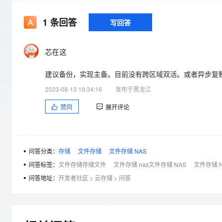
存储
天池大赛
Qwen3.7-Plus
云解析DNS
解决方案免费试用 新老
电子合同
最高领取价值200元试用
能看、能想、能动手的多模
安全
网络与CDN
1
条回答
写回答
AI 算法大赛
畅捷通
大数据开发治理平台 Data
AI 产品 免费试用
网络
安全
云开发大赛
Qwen3-VL-Plus
Tableau 订阅
1亿+ 大模型 tokens 和 
芯在这
可观测
入门学习赛
中间件
AI空中课堂在线直播课
云防火墙
140+云产品 免费试用
建议备份，实现主备。目前没有跨区域双活。或者异步复制
上云与迁云
云原生的云上边界网络安全
产品新客免费试用，最长1
数据库
2023-08-13 19:34:16
发布于黑龙江
生态解决方案
大模型服务
企业出海
大模型ACA认证体验
大数据计算
赞同
展开评论
助力企业全员 AI 认知与能
行业生态解决方案
千问AI平台-Token Plan
政企业务
媒体服务
开发者生态解决方案
企业服务与云通信
千问AI平台-模型体验
AI 开发和 AI 应用解决
问答分类：
存储
文件存储
文件存储 NAS
在线体验全尺寸、多种模态
域名与网站
问答标签：
文件存储存储文件
文件存储 nas文件存储 NAS
文件存储 
Happy 系列大模型
问答地址：
开发者社区
>
云存储
>
问答
终端用户计算
Serverless
开发工具