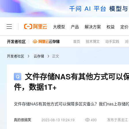
大模型
产品
解决方案
权益
定价
开发者社区
首页
技术博文
动手实践
对
大模型
产品
解决方案
权益
定价
云市场
伙伴
服务
了解阿里云
精选产品
精选解决方案
普惠上云
产品定价
精选商城
成为销售伙伴
售前咨询
为什么选择阿里云
千问AI平台
开发者社区
云存储
正文
了解云产品的定价详情
大模型服务平台百炼
睿译宝，AI翻译排版一
普惠上云 官方力荐
分销伙伴
在线服务
网站建设
什么是云计算
大
大模型服务与应用平台
上传文档即自动完成翻译和
云服务器38元/年起，超
咨询伙伴
多端小程序
技术领先
文件存储NAS有其他方式可以保障
云上成本管理
售后服务
轻量应用服务器
GLM-5.2：长任务时代
官方推荐返现计划
大模型
精选产品
精选解决方案
Salesforce 国际版订阅
稳定可靠
件，数据1T+
管理和优化成本
推荐新用户得奖励，单订单
销售伙伴合作计划
自助服务
友盟天域
安全合规
人工智能与机器学习
AI
文本生成
云数据库 RDS
Hermes Agent，打造
云工开物
无影生态合作计划
在线服务
观测云
分析师报告
自主进化，持久记忆，越用
高校专属算力普惠，学生认
文件存储NAS有其他方式可以保障多区灾备么？我们nas上存储的gi
计算
互联网应用开发
Qwen3.8-Max
HOT
Salesforce On Alibaba C
工单服务
Tuya 物联网平台阿里云
研究报告与白皮书
人工智能平台 PAI
快速拥有专属 OpenClaw
大模
Consulting Partner 合
大数据
容器
智能体时代全能旗舰模型
真的很搞笑
2023-08-13 19:24:19
490
发布于黑龙江
免费试用
短信专区
一站式AI开发、训练和推
蓝凌 OA
AI 大模型销售与服务生
现代化应用