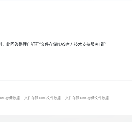
Deepseek-v4-pro
HappyHors
同享
万小智 AI 建站低至 15元/月
Qoder CN
AI 短剧/漫剧
云原生数据库 
快递物流查询
WordPress
成为服务伙
高校合作
点，立即开启云上创新
覆盖公网/内网、递归/权威、移动APP等全场景解析服务
送.CN域名，送备案服务码
基于千问大模型等，支持代码智能生成、研发智能问答
AI助力短剧
态智能体模型
旗舰 MoE 大模型，百万上下文与顶尖推理能力
图生视频，流
Ubuntu
服务生态伙伴
云工开物
企业应用
Works
Night Plan 支持 Qwen 3.8-Max
云原生大数据计算服务 MaxCompute
AI 办公
容器服务 Kub
NEW
GLM-5.2
Wan2.7-T
Red Hat
30+ 款产品免费体验
Data Agent 驱动的一站式 Data+AI 开发治理平台
夜间 5 折，Qwen/Meoo/TokenPlan 客户专享
面向分析的企业级SaaS模式云数据仓库
AI智能应用
提供一站式管
科研合作
视觉 Coding、空间感知、多模态思考等全面升级
1M上下文，专为长程任务能力而生
ERP
堂（旗舰版）
SUSE
智能客服
，此回答整理自钉群“文件存储NAS官方技术支持服务1群”
CRM
防护产品
2个月
自动承接线索
建站小程序
OA 办公系统
AI 应用构建
大模型原生
力提升
财税管理
模板建站
Qoder
大模型服务平台百炼-应用模版
HOT
NEW
面向真实软件
个人版上线、团队版降价；千问3.8-Max首发发尝鲜
丰富多元化的应用模版和解决方案
400电话
定制建站
万有无界
大模型服务平台百炼-智能体
方案
广告营销
模板小程序
的模型效果
灵活可视化地构建企业级 Agent
NAS存储数据
文件存储 NAS文件数据
文件存储 NAS存储文件数据
定制小程序
秒悟
人工智能平台 PAI
APP 开发
云端极速 AI 
新一代 AI 视频生成模型，深度适配广告营销等场景
AI Native 的算法工程平台，一站式完成建模、训练、推理服务部署
建站系统