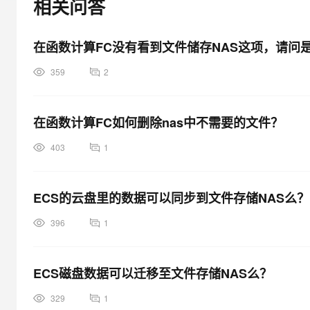
相关问答
大模型解决方案
迁移与运维管理
快速部署 Dify，高效搭建 
在函数计算FC没有看到文件储存NAS这项，请问
专有云
359
2
10 分钟在聊天系统中增加
在函数计算FC如何删除nas中不需要的文件？
403
1
ECS的云盘里的数据可以同步到文件存储NAS么？
396
1
ECS磁盘数据可以迁移至文件存储NAS么？
329
1