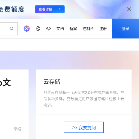
文档
备案
控制台
注册
登录
验
作计划
器
AI 活动
专业服务
服务伙伴合作计划
开发者社区
加入我们
产品动态
服务平台百炼
阿里云 OPC 创新助力计划
一站式生成采购清单，支持单品或批量购买
可编辑精美 PPT 文稿
S产品伙伴计划（繁花）
峰会
CS
造的大模型服务与应用开发平台
Agency Agents：拥有专属领域专家
AI 生产力先锋
Al MaaS 服务伙伴赋能合作
域名
博文
Careers
PolarDB Agentic Database
至高可申请百万元
 轻松生成专业的 PPT
开启高性价比 AI 编程新体验
弹性可伸缩的云计算服务
先锋实践拓展 AI 生产力的边界
发布
多领域专家智能体,一键组建 AI 虚拟交付团队
Token 补贴，五大权
计划
海大会
伙伴信用分合作计划
商标
问答
社会招聘
b文
云存储
益加速 OPC 成功
帕鲁游戏服务器
SS
HappyHorse 打造一站式影视创作平台
飞天发布时刻
HOT
秒悟 Meoo CLI 支持一键部
划
备案
电子书
校园招聘
联机服务器，轻松开启游戏
视频创作，一键激活电商全链路生产力
阿里云存储基于飞天盘古2.0分布式存储系统，产
稳定、安全、高性价比、高性能的云存储服务
所见，即是所愿
署项目至阿里云账号
可视化编排打通从文字构思到成片全链路闭环
更多支持
品多种多样，充分满足用户数据存储和迁移上云
划
公司注册
镜像站
视频生成
语音识别与合成
 智能体与工作流应用
漫剧工坊：一站式动画创作平台
AI 实训营
需求。
Flink OSS 支持
合作伙伴培训与认证
划
上云迁移
站生成，高效打造优质广告素材
全接入的云上超级电脑
通过阿里云百炼高效搭建AI应用,助力高效开发
快速生产连贯的高质量长漫剧
从基础到进阶，Agent 创客手把手教你
AssumeRole 角色自定义
lScope
我要反馈
e-1.1-T2V
Qwen3-TTS-Flash
查询合作伙伴
n Alibaba Cloud ISV 合作
代维服务
建企业门户网站
10 分钟搭建微信、支付宝小程序
百炼 Qwen3.7-Flash 系列模
畅细腻的高质量视频
离线语音合成大模型，多语言方言自适应，低延迟高稳定
我要提问
举报
创新加速
ope
登录合作伙伴管理后台
我要建议
站，无忧落地极速上线
以可视化方式快速构建移动和 PC 门户网站
国内短信简单易用，安全可靠，秒级触达，全球覆盖200+国家和地区。
高效部署网站，快速应用到小程序
型发布