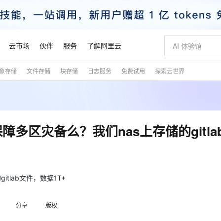
云市场
伙伴
服务
了解阿里云
象存储
文件存储
块存储
日志服务
免费试用
探索云世界
AI 特惠
数据与 API
成为产品伙伴
企业增值服务
最佳实践
价格计算器
AI 场景体
基础软件
产品伙伴合
阿里云认证
市场活动
配置报价
大模型
自助选配和估算价格
步到位
智启 AI 普惠权益
产品生态集成认证中心
企业支持计划
云上春晚
域名与网站
Qwen Audio：打造专属 AI 语音助手
千问官方 MaaS 平台，为开发者和 Agent 而生，新用户赠送 1 亿 + tokens 额度
一句话生成原生
AI Coding
阿里云Maa
2026 阿里云
云服务器 E
为企业打
数据集
Windows
大模型认证
模型
NEW
NEW
格式还原
值低价云产品抢先购
至高享 1亿+免费 tokens，加速 Al 应用落地
提供智能易用的域名与建站服务
Qwen-Audio-3.0-Realtime 端到端实时语音角色扮演
输入一句话想法,
智能编程，一键
安全可靠、
产品生态伙伴
专家技术服务
云上奥运之旅
弹性计算合作
阿里云中企出
手机三要素
宝塔 Linux
全部认证
多区灾备么？我们nas上存储的gitla
价格优势
开源旗舰模型
即刻拥有 DeepSeek-V4-Pro
阿里云 OPC 创新助力计划
千问大模型
一键部署幻兽
AI 电商营销
对象存储 O
大模型
产品生态伙伴工作台
企业增值服务台
云栖战略参考
云存储合作计
云栖大会
身份实名认证
CentOS
训练营
推动算力普惠，释放技术红利
最高返9万
真正可用的 1M 上下文,一次完成代码全链路开发
快速构建应用程序和网站，即刻迈出上云第一步
轻松解锁专属 DeepSeek-V4-Pro
至高百万元 Token 补贴，加速一人公司成长
多元化、高性能、安全可靠的大模型服务
一键购买专属
从图文生成到
云上的中国
数据库合作计
活动全景
短信
Docker
图片和
自进化智能体
5 分钟轻松部署专属 QwenPaw
Token Plan 模型订阅计划
数字证书管理服务（原SSL证书）
高效搭建 AI
AI 广告创作
无影云电脑
企业成长
NEW
HOT
信息公告
看见新力量
云网络合作计
OCR 文字识别
JAVA
越聪明
证享300元代金券
全托管，含MySQL、PostgreSQL、SQL Server、MariaDB多引擎
Qwen3.8-Max 首发尝鲜，限时加量 10 倍，夜间低至2折
实现全站 HTTPS，呈现可信的 Web 访问
从聊天伙伴进化为能主动干活的本地数字员工
图文、视频一
随时随地安
tlab文件，数据1T+
魔搭 Mode
Kimi-K3
HappyHors
NEW
loud
服务实践
官网公告
金融模力时刻
Salesforce O
版
发票查验
全能环境
Claude Code + GStack 打造工程团队
千问办公，限时限量积分加倍
Qoder
低代码高效构
AI 建站
短信服务
型
NEW
作计划
Kimi 最新旗舰模型，长程编程与推理利器
让文字生成流
计划
分享
版权
创新中心
魔搭 ModelSc
健康状态
理服务
让AI从“聊天伙伴”进化为能干活的“数字员工”
安装技能 GStack，拥有专属 AI 工程团队
你的AI工作搭子，覆盖日常办公高频场景
面向真实软件的智能体编程平台
0 代码专业建
客户案例
天气预报查询
操作系统
态合作计划