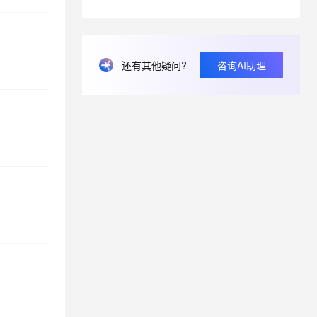
对象存储oss免费存储空间，免费流量和免费访问量是多少
https://amp-message.alicdn.com/upload/ 如何存文件到这里
还有其他疑问?
咨询AI助理
畅意抒怀，以诗会友，写下你的运维打油诗！
为什么U0001和U0002在一个分区，U0002和U0003却不在同一个分区呢？