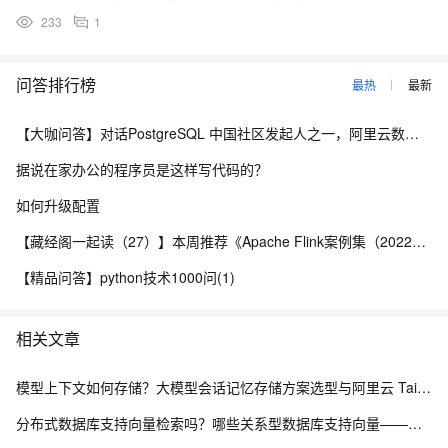
233
1
问答排行榜
最热
最新
【大咖问答】对话PostgreSQL 中国社区发起人之一，阿里云数据库高级专家 德哥
据说在家办公的程序员是这样写代码的？
如何升级配置
【藏经阁一起读（27）】本周推荐《Apache Flink案例集（2022版）》，你有哪些心得？
【精品问答】python技术1000问(1)
相关文章
模型上下文如何存储？大模型会话记忆存储方案选型与阿里云 Tair exhash 实践指南
分布式数据库支持向量检索吗？哪些关系型数据库支持向量——阿里云 PolarDB-X 海量分布式承载能力解析