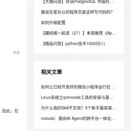
安全
【大咖问答】对话PostgreSQL 中国社区发起人之一，阿里云数据库高级专家 德哥
我要投诉
e-1.1-I2V
Cosyvoice-V3-Flash
PolarDB
上云场景组合购
Milvus 弹性伸缩功能新增节
伴
漫剧创作，剧本、分镜、视频高效生成
100%兼容MySQL、PostgreSQL，兼容Oracle，支持集中和分布式
覆盖90%+业务场景，专享组合折扣价
点支持范围
畅自然，细节丰富
高表现力语音合成大模型，语音克隆听感自然
据说在家办公的程序员是这样写代码的？
VPN
ernetes 版 ACK
如何升级配置
云聚AI 严选权益
AI 原生数据库服务发布
SSL 证书
2V
Fun-ASR
，一键激活高效办公新体验
理容器应用的 K8s 服务
精选AI产品，从模型到应用全链提效
Agent 数据网关
【藏经阁一起读（27）】本周推荐《Apache Flink案例集（2022版）》，你有哪些心得？
文戏情感细腻自然，动作戏激烈拳拳到肉，实现更强表演能力
支持中英文自由切换，具备更强的噪声鲁棒性
堡垒机
AI 用量加速计划
云原生数据库 PolarDB
【精品问答】python技术1000问(1)
防火墙
、识别商机，让客服更高效、服务更出色。
新老同享，达量后返
Agentic Database 发布
举报
主机安全
应用
千问办公
NEW
相关文章
AI 应用及服务市场
的智能体编程平台
一站式AI生产力平台
AI 应用
如何让已经开发好的微信小程序运行在自有APP中
伶鹊
企业级人与Agent协作平台，接入和调度多个数字员工
智能客服平台，对话机器人、对话分析、智能外呼
大模型
Linux系统之qrencode工具的安装与基本使用
大模型服务平台百炼 - 全妙
自然语言处理
为什么我的Skill不生效？5个新手最容易犯的错误及解决方法
。因此，在
应用创作平台
多模态内容创作工具，已接入 DeepSeek
数据标注
notools：面向AI Agent的跨平台一体化命令行工具集
机器学习