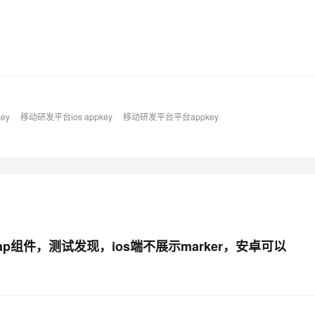
ey
移动研发平台ios appkey
移动研发平台平台appkey
组件，测试发现，ios端不展示marker，安卓可以