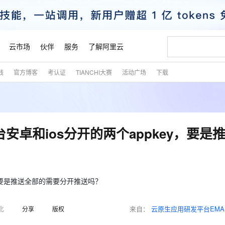
云市场
伙伴
服务
了解阿里云
践
官方博客
考认证
TIANCHI大赛
活动广场
下载
AI 特惠
数据与 API
成为产品伙伴
企业增值服务
最佳实践
价格计算器
AI 场景体
基础软件
产品伙伴合
阿里云认证
市场活动
配置报价
大模型
自助选配和估算价格
步到位
智启 AI 普惠权益
产品生态集成认证中心
企业支持计划
云上春晚
域名与网站
Qwen Audio：打造专属 AI 语音助手
千问官方 MaaS 平台，为开发者和 Agent 而生，新用户赠送 1 亿 + tokens 额度
一句话生成原生
AI Coding
阿里云Maa
2026 阿里云
云服务器 E
为企业打
数据集
Windows
大模型认证
模型
NEW
NEW
格式还原
值低价云产品抢先购
至高享 1亿+免费 tokens，加速 Al 应用落地
提供智能易用的域名与建站服务
Qwen-Audio-3.0-Realtime 端到端实时语音角色扮演
输入一句话想法,
智能编程，一键
安全可靠、
产品生态伙伴
专家技术服务
云上奥运之旅
弹性计算合作
阿里云中企出
手机三要素
宝塔 Linux
全部认证
台安卓和ios分开的两个appkey，要是
价格优势
开源旗舰模型
即刻拥有 DeepSeek-V4-Pro
阿里云 OPC 创新助力计划
千问大模型
一键部署幻兽
AI 电商营销
对象存储 O
大模型
产品生态伙伴工作台
企业增值服务台
云栖战略参考
云存储合作计
云栖大会
身份实名认证
CentOS
训练营
推动算力普惠，释放技术红利
最高返9万
真正可用的 1M 上下文,一次完成代码全链路开发
快速构建应用程序和网站，即刻迈出上云第一步
轻松解锁专属 DeepSeek-V4-Pro
至高百万元 Token 补贴，加速一人公司成长
多元化、高性能、安全可靠的大模型服务
一键购买专属
从图文生成到
云上的中国
数据库合作计
活动全景
短信
Docker
图片和
自进化智能体
5 分钟轻松部署专属 QwenPaw
Token Plan 模型订阅计划
数字证书管理服务（原SSL证书）
高效搭建 AI
AI 广告创作
无影云电脑
企业成长
NEW
HOT
信息公告
看见新力量
云网络合作计
OCR 文字识别
JAVA
越聪明
证享300元代金券
全托管，含MySQL、PostgreSQL、SQL Server、MariaDB多引擎
Qwen3.8-Max 首发尝鲜，限时加量 10 倍，夜间低至2折
实现全站HTTPS，呈现可信的WEB访问
从聊天伙伴进化为能主动干活的本地数字员工
图文、视频一
随时随地安
y，要是推送全部的需要分开推送吗？
魔搭 Mode
Kimi-K3
HappyHors
NEW
loud
服务实践
官网公告
金融模力时刻
Salesforce O
版
发票查验
全能环境
Claude Code + GStack 打造工程团队
千问办公，限时限量积分加倍
Qoder
低代码高效构
AI 建站
短信服务
型
NEW
作计划
Kimi 最新旗舰模型，长程编程与推理利器
让文字生成流
计划
来自：
云原生应用研发平台EMA
北
分享
版权
创新中心
魔搭 ModelSc
健康状态
理服务
让AI从“聊天伙伴”进化为能干活的“数字员工”
安装技能 GStack，拥有专属 AI 工程团队
你的AI工作搭子，覆盖日常办公高频场景
面向真实软件的智能体编程平台
0 代码专业建
客户案例
天气预报查询
操作系统
态合作计划