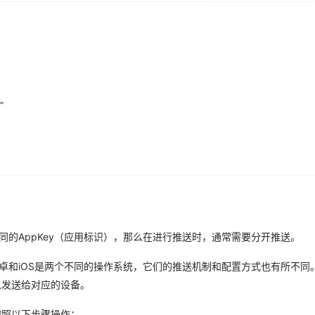
Deepseek-v4-pro
HappyHors
同享
万小智 AI 建站低至 15元/月
Qoder CN
AI 短剧/漫剧
云原生数据库 
快递物流查询
WordPress
成为服务伙
高校合作
点，立即开启云上创新
覆盖公网/内网、递归/权威、移动APP等全场景解析服务
送.CN域名，送备案服务码
基于千问大模型等，支持代码智能生成、研发智能问答
AI助力短剧
态智能体模型
旗舰 MoE 大模型，百万上下文与顶尖推理能力
图生视频，流
Ubuntu
服务生态伙伴
云工开物
企业应用
Works
Night Plan 支持 Qwen 3.8-Max
云原生大数据计算服务 MaxCompute
AI 办公
容器服务 Kub
NEW
GLM-5.2
Wan2.7-T
Red Hat
30+ 款产品免费体验
Data Agent 驱动的一站式 Data+AI 开发治理平台
夜间 5 折，Qwen/Meoo/TokenPlan 客户专享
面向分析的企业级SaaS模式云数据仓库
AI智能应用
提供一站式管
科研合作
视觉 Coding、空间感知、多模态思考等全面升级
1M上下文，专为长程任务能力而生
ERP
堂（旗舰版）
SUSE
智能客服
”
CRM
防护产品
2个月
自动承接线索
建站小程序
OA 办公系统
AI 应用构建
大模型原生
力提升
财税管理
模板建站
Qoder
大模型服务平台百炼-应用模版
HOT
NEW
面向真实软件
个人版上线、团队版降价；千问3.8-Max首发发尝鲜
丰富多元化的应用模版和解决方案
400电话
定制建站
万有无界
大模型服务平台百炼-智能体
方案
广告营销
模板小程序
的模型效果
灵活可视化地构建企业级 Agent
定制小程序
不同的AppKey（应用标识），那么在进行推送时，通常需要分开推送。
秒悟
人工智能平台 PAI
APP 开发
于安卓和iOS是两个不同的操作系统，它们的推送机制和配置方式也有所不同
云端极速 AI 
新一代 AI 视频生成模型，深度适配广告营销等场景
AI Native 的算法工程平台，一站式完成建模、训练、推理服务部署
息发送给对应的设备。
建站系统
按照以下步骤操作：