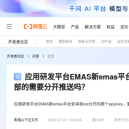
大模型
产品
解决方案
权益
定价
开发者社区
首页
模型体验
探索云世界
问产品
动手实
大模型
产品
解决方案
权益
定价
云市场
伙伴
服务
了解阿里云
精选产品
精选解决方案
普惠上云
产品定价
精选商城
成为销售伙伴
售前咨询
为什么选择阿里云
千问AI平台
开发者社区
问答
正文
了解云产品的定价详情
大模型服务平台百炼
睿译宝，AI翻译排版一
普惠上云 官方力荐
分销伙伴
在线服务
网站建设
什么是云计算
大
大模型服务与应用平台
上传文档即自动完成翻译和
云服务器38元/年起，超
咨询伙伴
多端小程序
技术领先
应用研发平台EMAS新emas平
云上成本管理
售后服务
轻量应用服务器
GLM-5.2：长任务时代
官方推荐返现计划
大模型
精选产品
精选解决方案
Salesforce 国际版订阅
稳定可靠
部的需要分开推送吗？
管理和优化成本
推荐新用户得奖励，单订单
销售伙伴合作计划
自助服务
友盟天域
安全合规
人工智能与机器学习
AI
文本生成
云数据库 RDS
Hermes Agent，打造
云工开物
无影生态合作计划
在线服务
观测云
分析师报告
自主进化，持久记忆，越用
高校专属算力普惠，学生认
应用研发平台EMAS新emas平台安卓和ios分开的两个appke
计算
互联网应用开发
Qwen3.8-Max
HOT
Salesforce On Alibaba C
工单服务
Tuya 物联网平台阿里云
研究报告与白皮书
人工智能平台 PAI
快速拥有专属 OpenClaw
大模
Consulting Partner 合
大数据
容器
智能体时代全能旗舰模型
青城山下庄文杰
2023-07-31 14:49:24
249
发布于河
免费试用
短信专区
一站式AI开发、训练和推
蓝凌 OA
AI 大模型销售与服务生
现代化应用