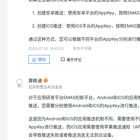
大模型解决方案
迁移与运维管理
创建安卓推送：使用安卓平台的AppKey，按照EM
快速部署 Dify，高效搭建 
专有云
创建iOS推送：使用iOS平台的AppKey，按照EM
10 分钟在聊天系统中增加
通过这种方式，您可以根据不同平台的AppKey分别进
2023-07-31 19:43:51
发布于河南
赞同
展开评论
算精通
北京阿里云ACE会长
对于应用研发平台EMAS的新平台，Android和iOS的应
推送，您需要分别使用Android和iOS的AppKey进行
这是因为Android和iOS的应用推送机制不同，需要使用不同
AppKey进行推送，而iOS应用需要使用苹果推送通知（APN
会导致推送失败或者推送消息无法到达设备。