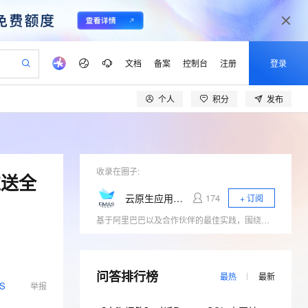
文档
备案
控制台
注册
登录
个人
积分
发布
验
作计划
器
AI 活动
专业服务
服务伙伴合作计划
开发者社区
加入我们
产品动态
服务平台百炼
阿里云 OPC 创新助力计划
一站式生成采购清单，支持单品或批量购买
可编辑精美 PPT 文稿
S产品伙伴计划（繁花）
峰会
CS
造的大模型服务与应用开发平台
Agency Agents：拥有专属领域专家
AI 生产力先锋
Al MaaS 服务伙伴赋能合作
域名
博文
Careers
至高可申请百万元
Qwen3.8-Max 模型上线
 轻松生成专业的 PPT
开启高性价比 AI 编程新体验
弹性可伸缩的云计算服务
先锋实践拓展 AI 生产力的边界
多领域专家智能体,一键组建 AI 虚拟交付团队
Token 补贴，五大权
计划
海大会
收录在圈子:
伙伴信用分合作计划
商标
问答
社会招聘
推送全
益加速 OPC 成功
帕鲁游戏服务器
SS
HappyHorse 打造一站式影视创作平台
飞天发布时刻
HOT
Open Search 向量检索版支
划
备案
电子书
校园招聘
云原生应用研发平台EMAS
174
+ 订阅
联机服务器，轻松开启游戏
视频创作，一键激活电商全链路生产力
稳定、安全、高性价比、高性能的云存储服务
所见，即是所愿
持视频检索 Pipeline 功能
可视化编排打通从文字构思到成片全链路闭环
更多支持
基于阿里巴巴以及合作伙伴的最佳实践，围绕大前端、云原生领域的相关技术热点（小程序、Serverless、应用中间件、低代码、DevOps）展开行业探讨，与开发者一起探寻云原生时代应用研发的新范式。
划
公司注册
镜像站
视频生成
语音识别与合成
 智能体与工作流应用
漫剧工坊：一站式动画创作平台
AI 实训营
应用身份服务 (IDaaS)
合作伙伴培训与认证
划
上云迁移
站生成，高效打造优质广告素材
全接入的云上超级电脑
通过阿里云百炼高效搭建AI应用,助力高效开发
快速生产连贯的高质量长漫剧
从基础到进阶，Agent 创客手把手教你
OpenClaw 管理能力上线
lScope
我要反馈
e-1.1-T2V
Qwen3-TTS-Flash
查询合作伙伴
n Alibaba Cloud ISV 合作
代维服务
问答排行榜
建企业门户网站
10 分钟搭建微信、支付宝小程序
MaxCompute MaxFrame 提
最热
最新
畅细腻的高质量视频
离线语音合成大模型，多语言方言自适应，低延迟高稳定
S
举报
创新加速
ope
登录合作伙伴管理后台
我要建议
站，无忧落地极速上线
以可视化方式快速构建移动和 PC 门户网站
国内短信简单易用，安全可靠，秒级触达，全球覆盖200+国家和地区。
高效部署网站，快速应用到小程序
供自动弹性内存功能