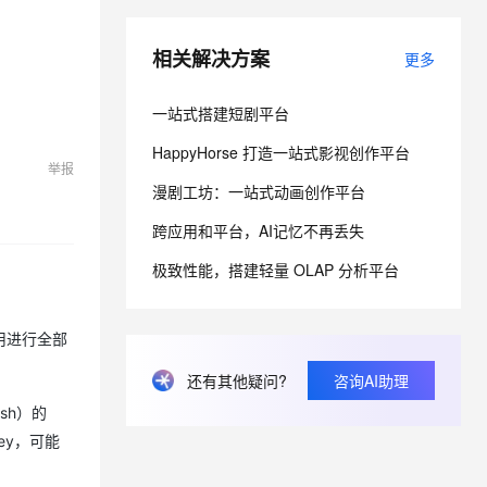
相关解决方案
更多
息提取
与 AI 智能体进行实时音视频通话
从文本、图片、视频中提取结构化的属性信息
构建支持视频理解的 AI 音视频实时通话应用
一站式搭建短剧平台
t.diy 一步搞定创意建站
构建大模型应用的安全防护体系
通过自然语言交互简化开发流程,全栈开发支持
通过阿里云安全产品对 AI 应用进行安全防护
HappyHorse 打造一站式影视创作平台
举报
漫剧工坊：一站式动画创作平台
跨应用和平台，AI记忆不再丢失
极致性能，搭建轻量 OLAP 分析平台
应用进行全部
还有其他疑问?
咨询AI助理
sh）的
ey，可能