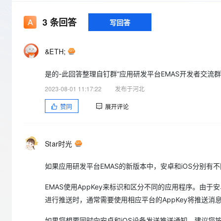
存储
天池大赛
Qwen3.7-Plus
云解析DNS
解决方案免费试用 新老
电子合同
最高领取价值200元试用
能看、能想、能动手的多模
安全
网络与CDN
3
条回答
写回答
AI 算法大赛
畅捷通
大数据开发治理平台 Data
AI 产品 免费试用
网络
安全
云开发大赛
Qwen3-VL-Plus
Tableau 订阅
1亿+ 大模型 tokens 和 
&ETH;
可观测
入门学习赛
中间件
AI空中课堂在线直播课
云防火墙
140+云产品 免费试用
是的-此回答整理自钉群“应用研发平台EMAS开发者交流群
上云与迁云
云原生的云上边界网络安全
产品新客免费试用，最长1
数据库
2023-08-01 11:17:22
发布于河北
生态解决方案
大模型服务
企业出海
大模型ACA认证体验
大数据计算
赞同
展开评论
助力企业全员 AI 认知与能
行业生态解决方案
千问AI平台-Token Plan
政企业务
媒体服务
开发者生态解决方案
企业服务与云通信
Star时光
千问AI平台-模型体验
AI 开发和 AI 应用解决
在线体验全尺寸、多种模态
域名与网站
如果应用研发平台EMAS的新版本中，安卓和iOS分别有
Happy 系列大模型
终端用户计算
EMAS使用AppKey来标识和区分不同的应用程序。由
进行推送时，通常需要使用相应平台的AppKey将推送消
Serverless
开发工具
如果您想要同时向安卓和iOS设备发送推送通知，建议您