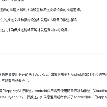
AS提供的推送文档和指南设置和发送安卓设备的推送通知。
AI 应用
10分钟微调：让0.6B模型媲美235B模
多模态数据信
型
依托云原生高可用架构,实现Dify私有化部署
AS提供的推送文档和指南设置和发送iOS设备的推送通知。
用1%尺寸在特定领域达到大模型90%以上效果
一个 AI 助手
超强辅助，Bol
行推送，并确保推送能够正确地发送到对应的设备。
即刻拥有 DeepSeek-R1 满血版
在企业官网、通讯软件中为客户提供 AI 客服
多种方案随心选，轻松解锁专属 DeepSeek
用推送需要使用分开的两个AppKey。如果您想要对Android和iOS平台的
推送，不能混用或者合并。
的AppKey进行推送。Android应用需要使用阿里云移动推送（CloudPu
s）的AppKey进行推送。如果您混用或者合并了Android和iOS的AppK