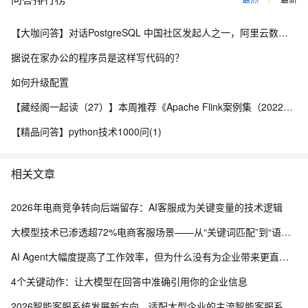
【大咖问答】对话PostgreSQL 中国社区发起人之一，阿里云数据库高级专家 德哥
据说在家办公的程序员是这样写代码的？
如何升级配置
【藏经阁一起读（27）】本周推荐《Apache Flink案例集（2022版）》，你有哪些心得？
【精品问答】python技术1000问(1)
相关文章
2026年电商竞争转向后端留存：AI客服成为关键变量的技术逻辑
大模型技术已渗透超72%电商客服场景——从“关键词匹配”到“语义理解”的技术跃迁
AI Agent大幅度提高了工作效率，但为什么没有为企业带来更直接的效益？
4个关键动作：让大模型在回答中准确引用你的企业信息
2026智能客服系统发展新方向，适配大型企业的主流智能客服系统评测