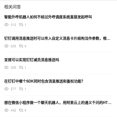
相关问答
智能外呼机器人如何不经过外呼调度系统直接发起呼叫
312
1
钉钉调用消息推送时可以传入自定义消息卡片结构当作参数，根据传入的卡片进行推送吗？
225
0
宜搭可以实现钉钉减员消息推送吗
326
1
在钉钉中哪个SDK同时包含消息推送和鉴权功能？
277
1
想在微信小程序做一个聊天机器人，用阿里云上的通义千问的HTTP调用接口，这个具体该怎么用？
442
0