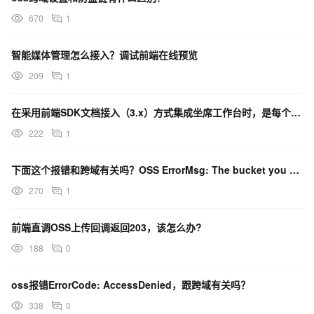
670
1
智能媒体管理怎么接入？调试前端在线预览
209
1
在采用前端SDK文档接入（3.x）方式集成坐席工作台时，是每个操作都必须经过我们服务器转发吗？
222
1
下面这个报错和跨域有关吗？OSS ErrorMsg: The bucket you are atte
270
1
前端直调OSS上传回调返回203，该怎么办?
188
0
oss报错ErrorCode: AccessDenied，跟跨域有关吗？
338
0