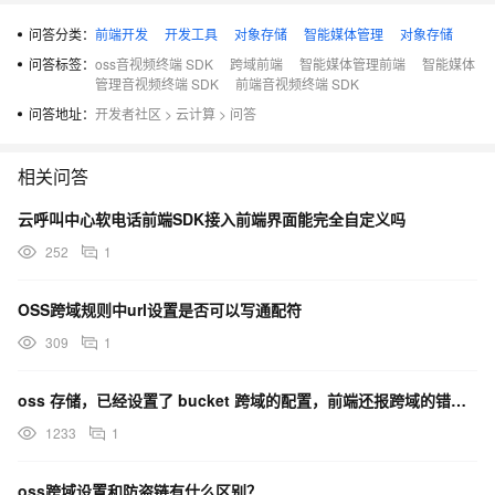
问答分类：
前端开发
开发工具
对象存储
智能媒体管理
对象存储
问答标签：
oss音视频终端 SDK
跨域前端
智能媒体管理前端
智能媒体
管理音视频终端 SDK
前端音视频终端 SDK
问答地址：
开发者社区
>
云计算
>
问答
相关问答
云呼叫中心软电话前端SDK接入前端界面能完全自定义吗
252
1
OSS跨域规则中url设置是否可以写通配符
309
1
oss 存储，已经设置了 bucket 跨域的配置，前端还报跨域的错误是为什么？
1233
1
oss跨域设置和防盗链有什么区别？