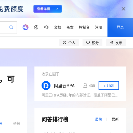
文档
备案
控制台
注册
登录
个人
积分
发布
验
作计划
器
AI 活动
专业服务
服务伙伴合作计划
开发者社区
加入我们
产品动态
服务平台百炼
阿里云 OPC 创新助力计划
一站式生成采购清单，支持单品或批量购买
io：打造专属 AI 语音助手
S产品伙伴计划（繁花）
峰会
CS
造的大模型服务与应用开发平台
一句话生成原生可编辑精美 PPT 文稿
AI 生产力先锋
Al MaaS 服务伙伴赋能合作
域名
博文
Careers
至高可申请百万元
Qwen3.8-Max 模型上线
开启高性价比 AI 编程新体验
弹性可伸缩的云计算服务
Qwen-Audio-3.0-Realtime 端到端实时语音角色扮演
输入一句话想法, 轻松生成专业的 PPT
先锋实践拓展 AI 生产力的边界
Token 补贴，五大权
计划
海大会
收录在圈子:
伙伴信用分合作计划
商标
问答
社会招聘
，可
益加速 OPC 成功
eek-V4-Pro
SS
一键部署幻兽帕鲁游戏服务器
飞天发布时刻
HOT
Open Search 向量检索版支
划
备案
电子书
校园招聘
阿里云RPA
409
+ 订阅
pSeek-V4-Pro
视频创作，一键激活电商全链路生产力
稳定、安全、高性价比、高性能的云存储服务
一键购买专属联机服务器，轻松开启游戏
所见，即是所愿
持视频检索 Pipeline 功能
更多支持
阿里云RPA历经8年的内部验证，覆盖了阿里巴巴大部分BU，实现了电商客服、新零售等新兴行业的渗透，并且已经完成在保险、金融、医疗保健等领域的场景深耕，联合合作伙伴具备深度定制化能力和稳定交付能力，积累了丰富的行业可行性解决方案。目前阿里云RPA能集成并运行在更高的软件层级，这就决定了它不会侵入、影响已有的软件系统。在帮助企业提升效能的过程中，保持企业已有的IT系统功能平稳、运行可靠。
划
公司注册
镜像站
视频生成
语音识别与合成
专属 QwenPaw
漫剧工坊：一站式动画创作平台
AI 实训营
HOT
应用身份服务 (IDaaS)
合作伙伴培训与认证
划
上云迁移
站生成，高效打造优质广告素材
全接入的云上超级电脑
从聊天伙伴进化为能主动干活的本地数字员工
快速生产连贯的高质量长漫剧
从基础到进阶，Agent 创客手把手教你
OpenClaw 管理能力上线
lScope
我要反馈
e-1.1-T2V
Qwen3-TTS-Flash
查询合作伙伴
n Alibaba Cloud ISV 合作
代维服务
问答排行榜
建企业门户网站
10 分钟搭建微信、支付宝小程序
MaxCompute MaxFrame 提
最热
最新
畅细腻的高质量视频
离线语音合成大模型，多语言方言自适应，低延迟高稳定
A
举报
创新加速
ope
登录合作伙伴管理后台
我要建议
站，无忧落地极速上线
以可视化方式快速构建移动和 PC 门户网站
国内短信简单易用，安全可靠，秒级触达，全球覆盖200+国家和地区。
高效部署网站，快速应用到小程序
供自动弹性内存功能