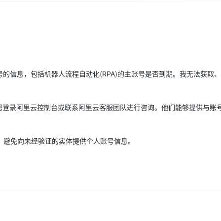
Deepseek-v4-pro
HappyHors
同享
万小智 AI 建站低至 15元/月
Qoder CN
AI 短剧/漫剧
云原生数据库 
快递物流查询
WordPress
成为服务伙
高校合作
点，立即开启云上创新
覆盖公网/内网、递归/权威、移动APP等全场景解析服务
送.CN域名，送备案服务码
基于千问大模型等，支持代码智能生成、研发智能问答
AI助力短剧
态智能体模型
旗舰 MoE 大模型，百万上下文与顶尖推理能力
图生视频，流
Ubuntu
服务生态伙伴
云工开物
企业应用
Works
Night Plan 支持 Qwen 3.8-Max
云原生大数据计算服务 MaxCompute
AI 办公
容器服务 Kub
NEW
GLM-5.2
Wan2.7-T
Red Hat
30+ 款产品免费体验
Data Agent 驱动的一站式 Data+AI 开发治理平台
夜间 5 折，Qwen/Meoo/TokenPlan 客户专享
面向分析的企业级SaaS模式云数据仓库
AI智能应用
提供一站式管
科研合作
视觉 Coding、空间感知、多模态思考等全面升级
1M上下文，专为长程任务能力而生
ERP
堂（旗舰版）
SUSE
智能客服
号的信息，包括机器人流程自动化(RPA)的主账号是否到期。我无法获取
CRM
防护产品
2个月
自动承接线索
建站小程序
OA 办公系统
AI 应用构建
大模型原生
议您登录阿里云控制台或联系阿里云客服团队进行咨询。他们能够提供与账
力提升
财税管理
模板建站
Qoder
大模型服务平台百炼-应用模版
HOT
NEW
面向真实软件
个人版上线、团队版降价；千问3.8-Max首发发尝鲜
丰富多元化的应用模版和解决方案
400电话
定制建站
，避免向未经验证的实体提供个人账号信息。
万有无界
大模型服务平台百炼-智能体
方案
广告营销
模板小程序
的模型效果
灵活可视化地构建企业级 Agent
定制小程序
秒悟
人工智能平台 PAI
APP 开发
云端极速 AI 
新一代 AI 视频生成模型，深度适配广告营销等场景
AI Native 的算法工程平台，一站式完成建模、训练、推理服务部署
建站系统