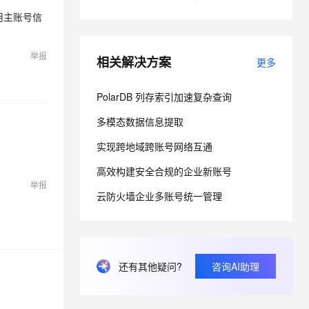
用主账号信
息提取
与 AI 智能体进行实时音视频通话
从文本、图片、视频中提取结构化的属性信息
构建支持视频理解的 AI 音视频实时通话应用
举报
相关解决方案
更多
t.diy 一步搞定创意建站
构建大模型应用的安全防护体系
通过自然语言交互简化开发流程,全栈开发支持
通过阿里云安全产品对 AI 应用进行安全防护
PolarDB 列存索引加速复杂查询
多模态数据信息提取
实现跨地域跨账号网络互通
高效构建安全合规的企业新账号
举报
云防火墙企业多账号统一管理
还有其他疑问?
咨询AI助理