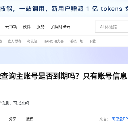
云市场
伙伴
服务
了解阿里云
践
官方博客
考认证
TIANCHI大赛
活动广场
下载
AI 特惠
数据与 API
成为产品伙伴
企业增值服务
最佳实践
价格计算器
AI 场景体
基础软件
产品伙伴合
阿里云认证
市场活动
配置报价
大模型
自助选配和估算价格
新方式
睿译宝，AI翻译排版一步到位
智启 AI 普惠权益
产品生态集成认证中心
企业支持计划
云上春晚
域名与网站
千问官方 MaaS 平台，为开发者和 Agent 而生，新用户赠送 1 亿 + tokens 额度
Qwen Aud
AI Coding
阿里云Maa
2026 阿里云
云服务器 E
为企业打
数据集
Windows
大模型认证
模型
NEW
NEW
交付可用成果
值低价云产品抢先购
上传文档即自动完成翻译和格式还原
至高享 1亿+免费 tokens，加速 Al 应用落地
提供智能易用的域名与建站服务
智能编程，一键
安全可靠、
产品生态伙伴
专家技术服务
云上奥运之旅
弹性计算合作
阿里云中企出
手机三要素
宝塔 Linux
全部认证
能查询主账号是否到期吗？只有账号信息
价格优势
有专属领域专家
GLM-5.2：长任务时代开源旗舰模型
阿里云 OPC 创新助力计划
千问大模型
即刻拥有 DeepS
AI 电商营销
对象存储 O
大模型
产品生态伙伴工作台
企业增值服务台
云栖战略参考
云存储合作计
云栖大会
身份实名认证
CentOS
训练营
推动算力普惠，释放技术红利
最高返9万
多领域专家智能体,一键组建 AI 虚拟交付团队
快速构建应用程序和网站，即刻迈出上云第一步
至高百万元 Token 补贴，加速一人公司成长
多元化、高性能、安全可靠的大模型服务
真正可用的 1M 上下文,一次完成代码全链路开发
轻松解锁专属 Dee
从图文生成到
云上的中国
数据库合作计
活动全景
短信
Docker
图片和
站式影视创作平台
Hermes Agent，打造自进化智能体
Token Plan 模型订阅计划
数字证书管理服务（原SSL证书）
5 分钟轻松部署
AI 广告创作
无影云电脑
企业成长
NEW
信息公告
看见新力量
云网络合作计
OCR 文字识别
JAVA
证享300元代金券
可视化编排打通从文字构思到成片全链路闭环
全托管，含MySQL、PostgreSQL、SQL Server、MariaDB多引擎
自主进化，持久记忆，越用越聪明
Qwen3.8-Max 首发尝鲜，限时加量 10 倍，夜间低至2折
实现全站HTTPS，呈现可信的WEB访问
图文、视频一
随时随地安
号信息，可以查吗
魔搭 Mode
Kimi-K3
HappyHors
NEW
loud
服务实践
官网公告
金融模力时刻
Salesforce O
版
发票查验
全能环境
Claude Code + GStack 打造工程团队
千问办公，限时限量积分加倍
Qoder
低代码高效构
AI 建站
短信服务
型
NEW
作计划
Kimi 最新旗舰模型，长程编程与推理利器
让文字生成流
计划
来自：
阿里云RP
分享
版权
创新中心
魔搭 ModelSc
健康状态
理服务
让AI从“聊天伙伴”进化为能干活的“数字员工”
安装技能 GStack，拥有专属 AI 工程团队
你的AI工作搭子，覆盖日常办公高频场景
面向真实软件的智能体编程平台
0 代码专业建
客户案例
天气预报查询
操作系统
态合作计划