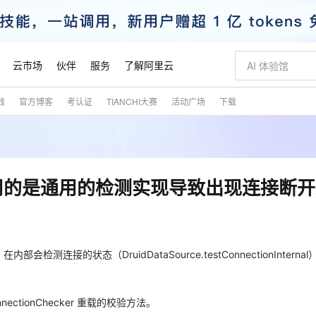
云市场
伙伴
服务
了解阿里云
践
官方博客
考认证
TIANCHI大赛
活动广场
下载
AI 特惠
数据与 API
成为产品伙伴
企业增值服务
最佳实践
价格计算器
AI 场景体
基础软件
产品伙伴合
阿里云认证
市场活动
配置报价
大模型
自助选配和估算价格
新方式
睿译宝，AI翻译排版一步到位
智启 AI 普惠权益
产品生态集成认证中心
企业支持计划
云上春晚
域名与网站
千问官方 MaaS 平台，为开发者和 Agent 而生，新用户赠送 1 亿 + tokens 额度
Qwen Aud
AI Coding
阿里云Maa
2026 阿里云
云服务器 E
为企业打
数据集
Windows
大模型认证
模型
NEW
NEW
交付可用成果
值低价云产品抢先购
上传文档即自动完成翻译和格式还原
至高享 1亿+免费 tokens，加速 Al 应用落地
提供智能易用的域名与建站服务
智能编程，一键
安全可靠、
产品生态伙伴
专家技术服务
云上奥运之旅
弹性计算合作
阿里云中企出
手机三要素
宝塔 Linux
全部认证
检测使用的是通用的检测实现导致出现连接断
价格优势
有专属领域专家
GLM-5.2：长任务时代开源旗舰模型
阿里云 OPC 创新助力计划
千问大模型
即刻拥有 DeepS
AI 电商营销
对象存储 O
大模型
产品生态伙伴工作台
企业增值服务台
云栖战略参考
云存储合作计
云栖大会
身份实名认证
CentOS
训练营
推动算力普惠，释放技术红利
最高返9万
多领域专家智能体,一键组建 AI 虚拟交付团队
快速构建应用程序和网站，即刻迈出上云第一步
至高百万元 Token 补贴，加速一人公司成长
多元化、高性能、安全可靠的大模型服务
真正可用的 1M 上下文,一次完成代码全链路开发
轻松解锁专属 Dee
从图文生成到
云上的中国
数据库合作计
活动全景
短信
Docker
图片和
站式影视创作平台
Hermes Agent，打造自进化智能体
Token Plan 模型订阅计划
数字证书管理服务（原SSL证书）
5 分钟轻松部署
AI 广告创作
无影云电脑
企业成长
NEW
信息公告
看见新力量
云网络合作计
OCR 文字识别
JAVA
证享300元代金券
可视化编排打通从文字构思到成片全链路闭环
全托管，含MySQL、PostgreSQL、SQL Server、MariaDB多引擎
自主进化，持久记忆，越用越聪明
Qwen3.8-Max 首发尝鲜，限时加量 10 倍，夜间低至2折
实现全站HTTPS，呈现可信的WEB访问
图文、视频一
随时随地安
），在内部会检测连接的状态（DruidDataSource.testConnectionIntern
魔搭 Mode
Kimi-K3
HappyHors
NEW
loud
服务实践
官网公告
金融模力时刻
Salesforce O
版
发票查验
全能环境
Claude Code + GStack 打造工程团队
千问办公，限时限量积分加倍
Qoder
低代码高效构
AI 建站
短信服务
型
NEW
作计划
Kimi 最新旗舰模型，长程编程与推理利器
让文字生成流
计划
创新中心
魔搭 ModelSc
健康状态
理服务
让AI从“聊天伙伴”进化为能干活的“数字员工”
安装技能 GStack，拥有专属 AI 工程团队
你的AI工作搭子，覆盖日常办公高频场景
面向真实软件的智能体编程平台
0 代码专业建
ectionChecker 重载的校验方法。
客户案例
天气预报查询
操作系统
态合作计划