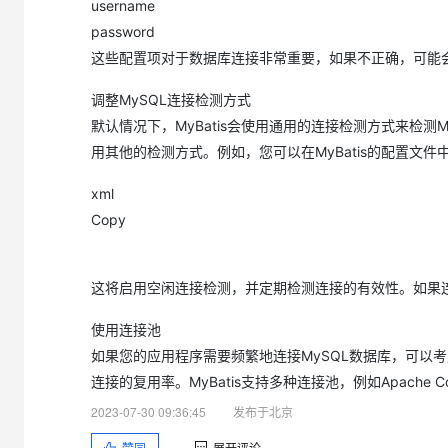
username
大模型解决方案
password
迁移与运维管理
快速部署 Dify，高效搭建 
这些配置项对于数据库连接非常重要，如果不正确，可能
专有云
调整MySQL连接检测方式
10 分钟在聊天系统中增加
默认情况下，MyBatis会使用通用的连接检测方式来检
用其他的检测方式。例如，您可以在MyBatis的配置文件
xml
Copy
这将启用空闲连接检测，并定期检测连接的有效性。如果连接断
使用连接池
如果您的应用程序需要频繁地连接MySQL数据库，可以
连接的复用率。MyBatis支持多种连接池，例如Apache Com
2023-07-30 09:36:45
发布于北京
赞同
展开评论