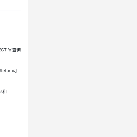
T 'x'查询
eturn可
s和