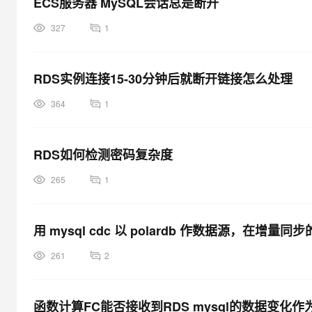
ECS服务器 MySQL会话总是断开
327
1
RDS实例连接15-30分钟后就断开链接怎么处理
364
1
RDS如何检测密码复杂度
265
1
用 mysql cdc 以 polardb 作数据源，在
261
2
函数计算FC能否接收到RDS mysql的数据变