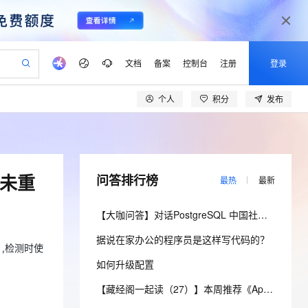
文档
备案
控制台
注册
登录
个人
积分
发布
验
作计划
器
AI 活动
专业服务
服务伙伴合作计划
开发者社区
加入我们
产品动态
服务平台百炼
阿里云 OPC 创新助力计划
一站式生成采购清单，支持单品或批量购买
io：打造专属 AI 语音助手
S产品伙伴计划（繁花）
峰会
CS
造的大模型服务与应用开发平台
一句话生成原生可编辑精美 PPT 文稿
AI 生产力先锋
Al MaaS 服务伙伴赋能合作
域名
博文
Careers
至高可申请百万元
Qwen3.8-Max 模型上线
开启高性价比 AI 编程新体验
弹性可伸缩的云计算服务
Qwen-Audio-3.0-Realtime 端到端实时语音角色扮演
输入一句话想法, 轻松生成专业的 PPT
先锋实践拓展 AI 生产力的边界
Token 补贴，五大权
计划
海大会
伙伴信用分合作计划
商标
问答
社会招聘
开未重
问答排行榜
最热
最新
益加速 OPC 成功
eek-V4-Pro
SS
一键部署幻兽帕鲁游戏服务器
飞天发布时刻
HOT
Open Search 向量检索版支
划
备案
电子书
校园招聘
pSeek-V4-Pro
视频创作，一键激活电商全链路生产力
稳定、安全、高性价比、高性能的云存储服务
一键购买专属联机服务器，轻松开启游戏
所见，即是所愿
持视频检索 Pipeline 功能
更多支持
【大咖问答】对话PostgreSQL 中国社区发起人之一，阿里云数据库高级专家 德哥
划
公司注册
镜像站
视频生成
语音识别与合成
专属 QwenPaw
漫剧工坊：一站式动画创作平台
AI 实训营
HOT
应用身份服务 (IDaaS)
据说在家办公的程序员是这样写代码的？
合作伙伴培训与认证
划
上云迁移
站生成，高效打造优质广告素材
全接入的云上超级电脑
从聊天伙伴进化为能主动干活的本地数字员工
快速生产连贯的高质量长漫剧
从基础到进阶，Agent 创客手把手教你
OpenClaw 管理能力上线
al）,检测时使
lScope
我要反馈
e-1.1-T2V
Qwen3-TTS-Flash
如何升级配置
查询合作伙伴
n Alibaba Cloud ISV 合作
代维服务
建企业门户网站
10 分钟搭建微信、支付宝小程序
MaxCompute MaxFrame 提
畅细腻的高质量视频
离线语音合成大模型，多语言方言自适应，低延迟高稳定
创新加速
ope
登录合作伙伴管理后台
【藏经阁一起读（27）】本周推荐《Apache Flink案例集（2022版）》，你有哪些心得？
我要建议
站，无忧落地极速上线
以可视化方式快速构建移动和 PC 门户网站
国内短信简单易用，安全可靠，秒级触达，全球覆盖200+国家和地区。
高效部署网站，快速应用到小程序
供自动弹性内存功能