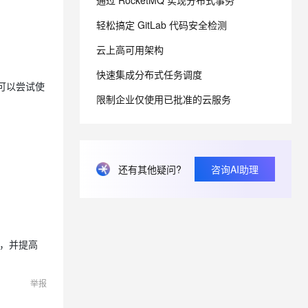
通过 RocketMQ 实现分布式事务
轻松搞定 GitLab 代码安全检测
息提取
与 AI 智能体进行实时音视频通话
云上高可用架构
从文本、图片、视频中提取结构化的属性信息
构建支持视频理解的 AI 音视频实时通话应用
快速集成分布式任务调度
t.diy 一步搞定创意建站
构建大模型应用的安全防护体系
，可以尝试使
通过自然语言交互简化开发流程,全栈开发支持
通过阿里云安全产品对 AI 应用进行安全防护
限制企业仅使用已批准的云服务
还有其他疑问?
咨询AI助理
期，并提高
举报