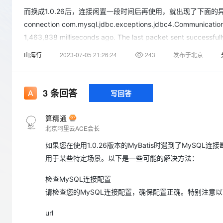
存储
天池大赛
Qwen3.7-Plus
云解析DNS
解决方案免费试用 新老
电子合同
而换成1.0.26后，连接闲置一段时间后再使用，就出现了下面的异常： ERROR co
最高领取价值200元试用
能看、能想、能动手的多模
安全
网络与CDN
AI 算法大赛
connection com.mysql.jdbc.exceptions.jdbc4.Communications
畅捷通
1,463,838 milliseconds ago. The last packet sent successfully
大数据开发治理平台 Data
AI 产品 免费试用
网络
安全
云开发大赛
Qwen3-VL-Plus
Tableau 订阅
1亿+ 大模型 tokens 和 
configured value of 'wait_timeout'. You should consider either
山海行
2023-07-05 21:26:24
243
发布于北京
可观测
入门学习赛
中间件
AI空中课堂在线直播课
increasing the server configure d values for client timeouts,
云防火墙
140+云产品 免费试用
this problem. 跟代码发现在这个版本中，没有使用到MySqlValidCon
上云与迁云
云原生的云上边界网络安全
产品新客免费试用，最长1
数据库
而由于我们的配置没有配置校验用的sql，直接返回了true（
生态解决方案
3
条回答
写回答
大模型服务
企业出海
大模型ACA认证体验
大数据计算
法，原来方法的名字被改为了“validConnection”。
助力企业全员 AI 认知与能
行业生态解决方案
千问AI平台-Token Plan
算精通
政企业务
媒体服务
首先，我们如果配置了校验用的sql，也就不会有这个问题（这个没
北京阿里云ACE会长
开发者生态解决方案
validConnection看源码并没有地方使用到，修改时间是20
企业服务与云通信
如果您在使用1.0.26版本的MyBatis时遇到了MySQ
千问AI平台-模型体验
AI 开发和 AI 应用解决
请百忙之中解答下，谢谢！
用于某些特定场景。以下是一些可能的解决方法：
在线体验全尺寸、多种模态
域名与网站
原提问者GitHub用户tsubasa617
Happy 系列大模型
检查MySQL连接配置
终端用户计算
请检查您的MySQL连接配置，确保配置正确。特别注意
Serverless
url
开发工具