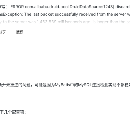
Deepseek-v4-pro
HappyHors
同享
万小智 AI 建站低至 15元/月
Qoder CN
AI 短剧/漫剧
云原生数据库 
快递物流查询
WordPress
成为服务伙
m.alibaba.druid.pool.DruidDataSource:1243] discard
高校合作
点，立即开启云上创新
覆盖公网/内网、递归/权威、移动APP等全场景解析服务
送.CN域名，送备案服务码
基于千问大模型等，支持代码智能生成、研发智能问答
AI助力短剧
态智能体模型
旗舰 MoE 大模型，百万上下文与顶尖推理能力
图生视频，流
Exception: The last packet successfully received from the server 
Ubuntu
服务生态伙伴
云工开物
企业应用
 to the server was 1,463,839 mill iseconds ago. is longer than the s
Works
Night Plan 支持 Qwen 3.8-Max
云原生大数据计算服务 MaxCompute
AI 办公
容器服务 Kub
NEW
GLM-5.2
Wan2.7-T
Red Hat
30+ 款产品免费体验
Data Agent 驱动的一站式 Data+AI 开发治理平台
夜间 5 折，Qwen/Meoo/TokenPlan 客户专享
面向分析的企业级SaaS模式云数据仓库
AI智能应用
提供一站式管
 expiring and/or testing connection validity before use in your applic
科研合作
分享
版权
视觉 Coding、空间感知、多模态思考等全面升级
1M上下文，专为长程任务能力而生
ERP
堂（旗舰版）
SUSE
 or using the Connector/J connection property 'autoReconnect=true' t
智能客服
nectionChecker 的校验方法，而是父类ValidConnectionCheckerAd
CRM
防护产品
2个月
自动承接线索
表示连接有效），导致问题的发生。 为什么没用到父类的呢？因为父类没有
建站小程序
OA 办公系统
AI 应用构建
大模型原生
力提升
财税管理
模板建站
Qoder
大模型服务平台百炼-应用模版
HOT
NEW
有亲自测试），于是这个issue可能也算不上是bug。 比较关心的是，
面向真实软件
个人版上线、团队版降价；千问3.8-Max首发发尝鲜
丰富多元化的应用模版和解决方案
400电话
定制建站
16年5月31日，使用父类的而不是MySQL的实现，出发点是什么呢？
L连接断开未重连的问题，可能是因为MyBatis中的MySQL连接检测实现不够
万有无界
大模型服务平台百炼-智能体
方案
广告营销
模板小程序
的模型效果
灵活可视化地构建企业级 Agent
定制小程序
秒悟
人工智能平台 PAI
APP 开发
云端极速 AI 
新一代 AI 视频生成模型，深度适配广告营销等场景
AI Native 的算法工程平台，一站式完成建模、训练、推理服务部署
以下几个配置项：
建站系统