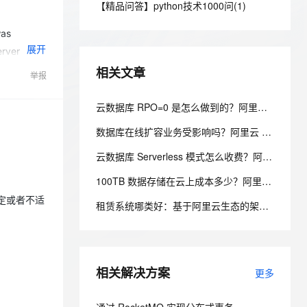
安全
【精品问答】python技术1000问(1)
我要投诉
e-1.1-I2V
Cosyvoice-V3-Flash
PolarDB
上云场景组合购
Milvus 弹性伸缩功能新增节
伴
漫剧创作，剧本、分镜、视频高效生成
100%兼容MySQL、PostgreSQL，兼容Oracle，支持集中和分布式
覆盖90%+业务场景，专享组合折扣价
点支持范围
畅自然，细节丰富
高表现力语音合成大模型，语音克隆听感自然
VPN
was
展开
erver
ernetes 版 ACK
云聚AI 严选权益
AI 原生数据库服务发布
SSL 证书
2V
Fun-ASR
，一键激活高效办公新体验
理容器应用的 K8s 服务
精选AI产品，从模型到应用全链提效
Agent 数据网关
ation,
相关文章
举报
文戏情感细腻自然，动作戏激烈拳拳到肉，实现更强表演能力
支持中英文自由切换，具备更强的噪声鲁棒性
堡垒机
o avoid
AI 用量加速计划
云原生数据库 PolarDB
apter 的，
防火墙
云数据库 RPO=0 是怎么做到的？阿里云 PolarDB 三副本 + 物理复制解析
、识别商机，让客服更高效、服务更出色。
新老同享，达量后返
Agentic Database 发布
重写该方
主机安全
应用
数据库在线扩容业务受影响吗？阿里云 PolarDB 秒级弹性无感变配解析
云数据库 Serverless 模式怎么收费？阿里云 PolarDB Serverless 按需计费解析
千问办公
NEW
AI 应用及服务市场
这个
的智能体编程平台
一站式AI生产力平台
100TB 数据存储在云上成本多少？阿里云 PolarDB 存算分离省成本解析
AI 应用
稳定或者不适
伶鹊
租赁系统哪类好：基于阿里云生态的架构设计与选型考量
企业级人与Agent协作平台，接入和调度多个数字员工
智能客服平台，对话机器人、对话分析、智能外呼
大模型
大模型服务平台百炼 - 全妙
自然语言处理
应用创作平台
多模态内容创作工具，已接入 DeepSeek
相关解决方案
数据标注
更多
机器学习