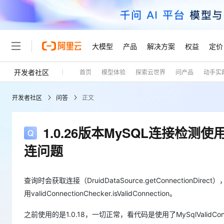
大模型
产品
解决方案
权益
定价
开发者社区
首页
模型体验
探索云世界
问产品
动手实
大模型
产品
解决方案
权益
定价
云市场
伙伴
服务
了解阿里云
精选产品
精选解决方案
普惠上云
产品定价
精选商城
成为销售伙伴
售前咨询
为什么选择阿里云
千问AI平台
开发者社区
问答
正文
了解云产品的定价详情
大模型服务平台百炼
千问办公，解锁你的工作
普惠上云 官方力荐
分销伙伴
在线服务
网站建设
什么是云计算
大
大模型服务与应用平台
企业级Agent产品，直接
云服务器38元/年起，超
咨询伙伴
多端小程序
技术领先
1.0.26版本MySQL连接
云上成本管理
售后服务
轻量应用服务器
Agency Agents：拥
官方推荐返现计划
大模型
精选产品
精选解决方案
Salesforce 国际版订阅
稳定可靠
连问题
管理和优化成本
推荐新用户得奖励，单订单
销售伙伴合作计划
自助服务
友盟天域
安全合规
人工智能与机器学习
AI
文本生成
云数据库 RDS
HappyHorse 打造一
云工开物
无影生态合作计划
在线服务
观测云
分析师报告
高校专属算力普惠，学生认
查询时会获取连接（DruidDataSource.getConnectionDirect
计算
互联网应用开发
Qwen3.8-Max
HOT
Salesforce On Alibaba C
工单服务
用validConnectionChecker.isValidConnection。
Tuya 物联网平台阿里云
研究报告与白皮书
人工智能平台 PAI
快速拥有专属 OpenClaw
大模
Consulting Partner 合
大数据
容器
智能体时代全能旗舰模型
免费试用
短信专区
一站式AI开发、训练和推
之前使用的是1.0.18，一切正常，看代码是使用了MySqlValidConn
蓝凌 OA
AI 大模型销售与服务生
现代化应用