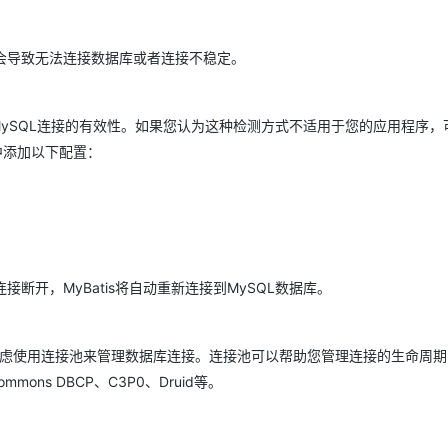
AI 应用
10分钟微调：让0.6B模型媲美235B模
多模态数据信
会导致无法连接数据库或者连接不稳定。
型
依托云原生高可用架构,实现Dify私有化部署
用1%尺寸在特定领域达到大模型90%以上效果
一个 AI 助手
超强辅助，Bol
测MySQL连接的有效性。如果您认为这种检测方式不适用于您的应用程序
即刻拥有 DeepSeek-R1 满血版
在企业官网、通讯软件中为客户提供 AI 客服
中添加以下配置：
多种方案随心选，轻松解锁专属 DeepSeek
开，MyBatis将自动重新连接到MySQL数据库。
考虑使用连接池来管理数据库连接。连接池可以帮助您管理连接的生命周
mons DBCP、C3P0、Druid等。