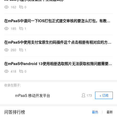
162
0
在mPaaS中请问一下IOS打包正式提交审核的要怎么打包，有教程吗？
185
1
在mPaaS中使用支付宝原生扫码插件这个点击相册有相对应的方法吗,华为应用商城要求加权限说明?
260
1
在mPaaS中android 13使用相册选取照片无法获取权限问题需要怎么处理？
418
0
收录在圈子:
mPaaS 移动开发平台
173
+ 订阅
问答排行榜
最热
最新