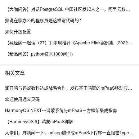
【大咖问答】对话PostgreSQL 中国社区发起人之一，阿里云数据库高级专家 德哥
据说在家办公的程序员是这样写代码的？
如何升级配置
【藏经阁一起读（27）】本周推荐《Apache Flink案例集（2022版）》，你有哪些心得？
【精品问答】python技术1000问(1)
相关文章
润开鸿与蚂蚁数科达成战略合作，发布基于鸿蒙的mPaaS移动应用开发产品
欢迎使用通义灵码
HarmonyOS NEXT～鸿蒙系统与mPaaS三方框架集成指南
【HarmonyOS 5】鸿蒙mPaaS详解
大佬们，麻烦问一下，uniapp编译成mPaaS小程序一直报错TypeError: Cannot read properties of undefined (reading 'apply')是因为什么