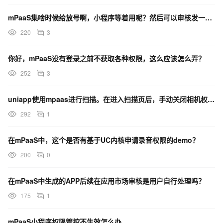
mPaaS集啥时候给放号啊，小程序等着用呢？然后可以审核发一个uckey给我吗？
220
3
你好，mPaaS没有登录之前不获取各种权限，这么应该怎么弄？
252
3
uniapp使用mpaas进行扫描。在进入扫描页后，手动关闭相机权限。这是申请权限如何进行目的说明？
292
1
在mPaaS中，这个是否有基于UC内核申请录音权限的demo？
200
0
在mPaaS中生成的APP后续在应用市场审核是用户自行处理吗？
175
1
mPaaS小程序权限管控不生效怎么办