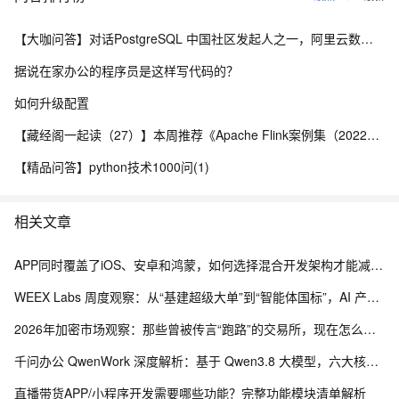
【大咖问答】对话PostgreSQL 中国社区发起人之一，阿里云数据库高级专家 德哥
据说在家办公的程序员是这样写代码的？
如何升级配置
【藏经阁一起读（27）】本周推荐《Apache Flink案例集（2022版）》，你有哪些心得？
【精品问答】python技术1000问(1)
相关文章
APP同时覆盖了iOS、安卓和鸿蒙，如何选择混合开发架构才能减少重复建设，提高功能上线效率～
WEEX Labs 周度观察：从“基建超级大单”到“智能体国标”，AI 产业的务实落地潮
2026年加密市场观察：那些曾被传言“跑路”的交易所，现在怎么样了？
千问办公 QwenWork 深度解析：基于 Qwen3.8 大模型，六大核心能力重构企业全自动化工作流
直播带货APP/小程序开发需要哪些功能？完整功能模块清单解析