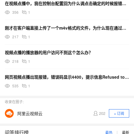
在视频点播中，我在控制台配置回为什么调点击确定的时候报错了？
356
1
刚才在客户端直接上传了一个m4v格式的文件，为什么现在通过视频点播ID去查询的时候报错了？
217
1
视频点播的播放器的用户访问不到这个怎么办？
218
1
网页视频点播出现报错，错误码显示4400，提示信息Refused to load media fro
535
1
收录在圈子:
阿里云视频云
202
+ 订阅
问答排行榜
最热
最新