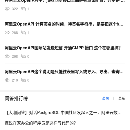
在阿里云OpenAPI中，java同步接口里面是有重试配置，异步是 sdk自己处理了是吧？
322
1
阿里云OpenAPI 计算签名的时候，待签名字符串，是要把这个body参与进来吗？
268
1
阿里云OpenAPI国际站发送短信 开通CMPP 接口 这个在哪里搞？
268
0
阿里云OpenAPI这个说明是只能往表里写入或导入、导出、查询数据吗？修改和删除数据支持吗？
210
0
问答排行榜
最热
最新
【大咖问答】对话PostgreSQL 中国社区发起人之一，阿里云数据库高级专家 德哥
据说在家办公的程序员是这样写代码的？