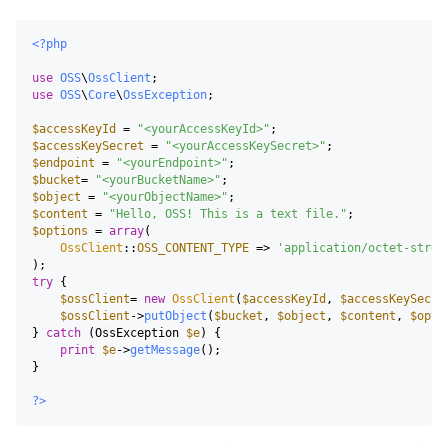
<?php
use
OSS
\
OssClient
use
OSS
\
Core
\
OssException
;

$accessKeyId
 = 
"<yourAccessKeyId>"
$accessKeySecret
 = 
"<yourAccessKeySecret>"
$endpoint
 = 
"<yourEndpoint>"
$bucket
= 
"<yourBucketName>"
$object
 = 
"<yourObjectName>"
$content
 = 
"Hello, OSS! This is a text file."
$options
 = 
array
(

OssClient
::
OSS_CONTENT_TYPE
 => 
'application/octet-strea
try
 {

$ossClient
= 
new
OssClient
(
$accessKeyId
, 
$accessKeySecre
$ossClient
->
putObject
(
$bucket
, 
$object
, 
$content
, 
$opti
} 
catch
 (OssException 
$e
) {

print
$e
->
getMessage
();

}

?>