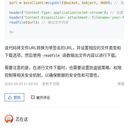
$url
 = 
$ossClient
->
signUrl
(
$bucket
, 
$object
, 
3600
); 
// 生成
header
(
"Content-Type: application/octet-stream"
); 
// 设置下
header
(
"Content-Disposition: attachment; filename='your-fil
readfile
(
$url
); 
// 输出文件内容
?>
该代码将文件URL转换为带签名的URL，并设置相应的文件类型和
下载选项，然后使用
函数输出文件内容以进行下载。
readfile
需要注意的是，在进行文件下载时，也需要设置防盗链策略、权限
控制等相关安全机制，以确保数据的安全性和可靠性。
2023-06-25 21:52:53
发布于河南
举报
赞同
展开评论
芯在这