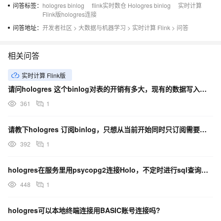
问答标签：
hologres binlog
flink实时数仓 Hologres binlog
实时计算
Flink版hologres连接
问答地址：
开发者社区
>
大数据与机器学习
>
实时计算 Flink
>
问答
相关问答
实时计算 Flink版
请问hologres 这个binlog对表的开销有多大，现有的数据写入和查询是否有影响?
361
1
请教下hologres 订阅binlog，只想从当前开始同时只订阅需要的字段可以吗？是列存表
392
1
hologres在服务里用psycopg2连接Holo，不定时进行sql查询，跑一会连接就断开了?
448
1
hologres可以本地终端连接用BASIC账号连接吗?