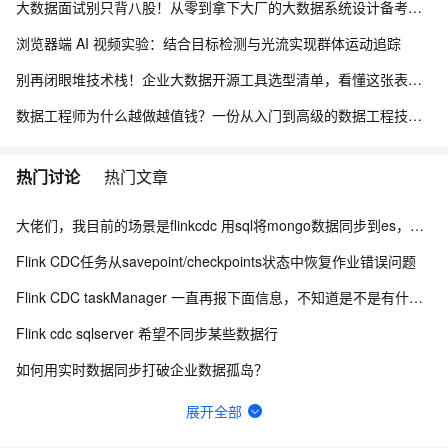
大数据面试别只背八股！从零到拿下大厂的大数据系统设计备考路线
浏览器端 AI 视频实验：结合目标检测与光流实现群体运动追踪
别再闭眼堆技术栈！企业大数据开源工具选型清单，看懂这张表少走3年弯路
数据工程师为什么越做越值钱？一份从入门到高级的数据工程技能树、项目实战与简历升级指南
热门讨论
热门文章
大佬们，我目前的场景是flinkcdc 用sql将mongo数据同步到es，有人做过这样的场景吗？
Flink CDC任务从savepoint/checkpoints状态中恢复作业错误问题
Flink CDC taskManager 一直再报下面信息，不知道是不是有什么问题？
Flink cdc sqlserver 希望不同步某些数据行
如何用实时数据同步打破企业数据孤岛？
Flink CDC 能适配达梦不？
展开全部
Flink CDC中有人使用clickhouse sink吗？