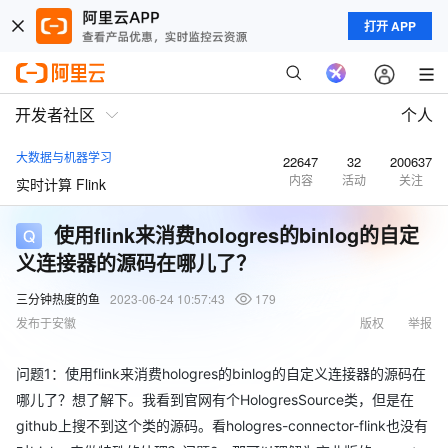
打开 APP
开发者社区
个人
大数据与机器学习
22647
32
200637
内容
活动
关注
实时计算 Flink
使用flink来消费hologres的binlog的自定
义连接器的源码在哪儿了？
三分钟热度的鱼
2023-06-24 10:57:43
179
发布于安徽
版权
举报
问题1：使用flink来消费hologres的binlog的自定义连接器的源码在
哪儿了？想了解下。我看到官网有个HologresSource类，但是在
github上搜不到这个类的源码。看hologres-connector-flink也没有