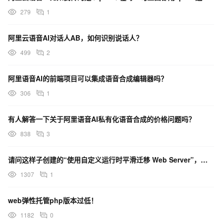
279
1
阿里云语音AI对话人AB，如何识别说话人？
499
2
阿里语音AI的前端项目可以集成语音合成编辑器吗？
306
1
有人解答一下关于阿里语音AI私有化语音合成的价格问题吗？
838
3
请问这样子创建的“使用自定义运行时平滑迁移 Web Server”，弹性实例，按量计费，是每次请求都
1307
1
web弹性托管php版本过低！
1182
0