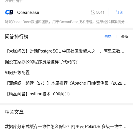
收录在圈子:
OceanBase
5641
+ 订阅
蚂蚁OceanBase数据库团队，用于OceanBase技术原理、运维经验和案例分享、对外交流。
问答排行榜
最热
最新
【大咖问答】对话PostgreSQL 中国社区发起人之一，阿里云数据库高级专家 德哥
据说在家办公的程序员是这样写代码的？
如何升级配置
【藏经阁一起读（27）】本周推荐《Apache Flink案例集（2022版）》，你有哪些心得？
【精品问答】python技术1000问(1)
相关文章
数据库分布式缓存一致性怎么保证？阿里云 PolarDB 多级一致性架构解析