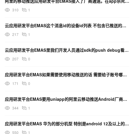
阿里的移动推送应用研发平台EMAS接入了厂商通道。在app杀死的情况下 下发消息却收不到怎么解决？
310
1
云应用研发平台EMAS这个消息id的设备id列表 不包含已推送的设备怎么回事？
217
1
云应用研发平台EMAS里我们开发人员通过sdk的push debug看到的设备id会不一样吗？
207
0
应用研发平台EMAS如果需要使用移动推送的话 需要给子账号哪些权限呢 ？
171
0
应用研发平台EMAS要用uniapp的阿里云移动推送Android厂商通道扩展包去获得离线消息推送？
344
1
应用研发平台EMAS 华为的部分机型 特别是android 12及以上的版本获取不到 设备id咋整？
550
1