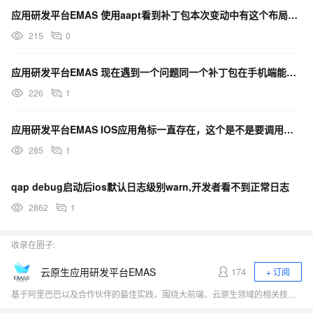
应用研发平台EMAS 使用aapt看到补丁包本次变动中有这个布局文件存在，但崩溃日志提示找不到咋整？
215
0
应用研发平台EMAS 现在遇到一个问题同一个补丁包在手机端能正常加载 但是在平板和tv端时会报错
226
1
应用研发平台EMAS IOS应用角标一直存在，这个是不是要调用内部的哪个接口来清空？
285
1
qap debug启动后ios默认日志级别warn,开发者看不到正常日志
2862
1
收录在圈子:
云原生应用研发平台EMAS
174
+ 订阅
基于阿里巴巴以及合作伙伴的最佳实践，围绕大前端、云原生领域的相关技术热点（小程序、Serverless、应用中间件、低代码、DevOps）展开行业探讨，与开发者一起探寻云原生时代应用研发的新范式。