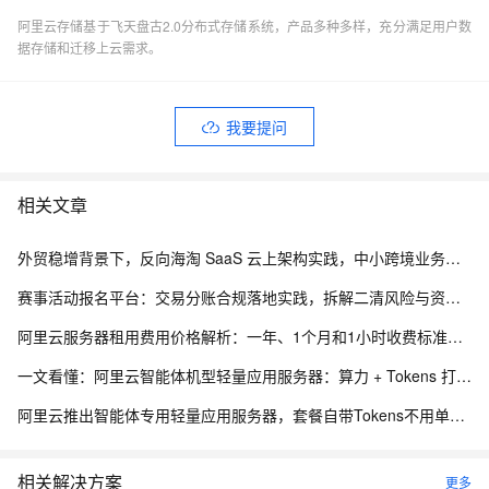
阿里云存储基于飞天盘古2.0分布式存储系统，产品多种多样，充分满足用户数
据存储和迁移上云需求。
我要提问
相关文章
外贸稳增背景下，反向海淘 SaaS 云上架构实践，中小跨境业务如何低成本扛住流量脉冲
赛事活动报名平台：交易分账合规落地实践，拆解二清风险与资金隔离要点
阿里云服务器租用费用价格解析：一年、1个月和1小时收费标准，轻量、ECS和GPU实例规格族费用清单
一文看懂：阿里云智能体机型轻量应用服务器：算力 + Tokens 打包，部署 RAG 更划算
阿里云推出智能体专用轻量应用服务器，套餐自带Tokens不用单独买，首页5折优惠
相关解决方案
更多