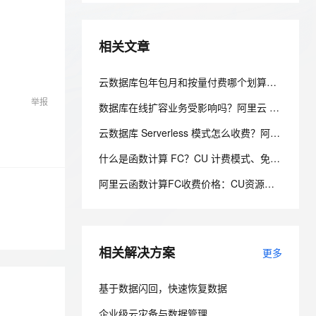
安全
我要投诉
e-1.1-I2V
Cosyvoice-V3-Flash
PolarDB
上云场景组合购
Milvus 弹性伸缩功能新增节
伴
漫剧创作，剧本、分镜、视频高效生成
100%兼容MySQL、PostgreSQL，兼容Oracle，支持集中和分布式
覆盖90%+业务场景，专享组合折扣价
点支持范围
畅自然，细节丰富
高表现力语音合成大模型，语音克隆听感自然
VPN
相关文章
ernetes 版 ACK
云聚AI 严选权益
AI 原生数据库服务发布
SSL 证书
2V
Fun-ASR
，一键激活高效办公新体验
理容器应用的 K8s 服务
精选AI产品，从模型到应用全链提效
Agent 数据网关
文戏情感细腻自然，动作戏激烈拳拳到肉，实现更强表演能力
支持中英文自由切换，具备更强的噪声鲁棒性
云数据库包年包月和按量付费哪个划算？阿里云 RDS 计费方式选型全解析
堡垒机
AI 用量加速计划
云原生数据库 PolarDB
举报
数据库在线扩容业务受影响吗？阿里云 PolarDB 秒级弹性无感变配解析
防火墙
、识别商机，让客服更高效、服务更出色。
新老同享，达量后返
Agentic Database 发布
云数据库 Serverless 模式怎么收费？阿里云 PolarDB Serverless 按需计费解析
主机安全
应用
什么是函数计算 FC？CU 计费模式、免费额度、场景成本对比全说明
千问办公
NEW
AI 应用及服务市场
的智能体编程平台
一站式AI生产力平台
阿里云函数计算FC收费价格：CU资源包50万、300万、1000万、2亿、20亿及4000万CU费用清单
AI 应用
伶鹊
企业级人与Agent协作平台，接入和调度多个数字员工
智能客服平台，对话机器人、对话分析、智能外呼
大模型
相关解决方案
更多
大模型服务平台百炼 - 全妙
自然语言处理
应用创作平台
多模态内容创作工具，已接入 DeepSeek
数据标注
基于数据闪回，快速恢复数据
机器学习
企业级云灾备与数据管理