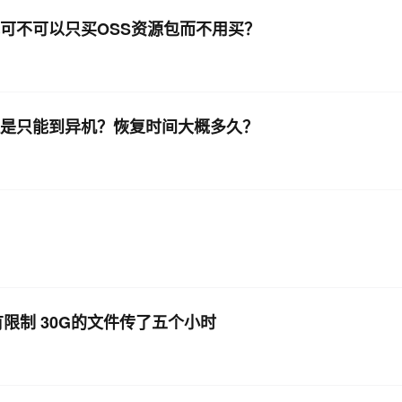
我可不可以只买OSS资源包而不用买？
AI 应用
10分钟微调：让0.6B模型媲美235B模
多模态数据信
型
依托云原生高可用架构,实现Dify私有化部署
用1%尺寸在特定领域达到大模型90%以上效果
一个 AI 助手
超强辅助，Bol
即刻拥有 DeepSeek-R1 满血版
还是只能到异机？恢复时间大概多久？
在企业官网、通讯软件中为客户提供 AI 客服
多种方案随心选，轻松解锁专属 DeepSeek
限制 30G的文件传了五个小时