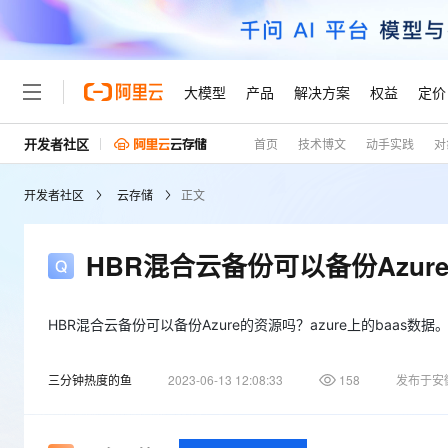
大模型
产品
解决方案
权益
定价
开发者社区
首页
技术博文
动手实践
对
大模型
产品
解决方案
权益
定价
云市场
伙伴
服务
了解阿里云
精选产品
精选解决方案
普惠上云
产品定价
精选商城
成为销售伙伴
售前咨询
为什么选择阿里云
千问AI平台
开发者社区
云存储
正文
了解云产品的定价详情
大模型服务平台百炼
千问办公，解锁你的工作
普惠上云 官方力荐
分销伙伴
在线服务
网站建设
什么是云计算
大
大模型服务与应用平台
企业级Agent产品，直接
云服务器38元/年起，超
咨询伙伴
多端小程序
技术领先
HBR混合云备份可以备份Azure
云上成本管理
售后服务
轻量应用服务器
Agency Agents：拥
官方推荐返现计划
大模型
精选产品
精选解决方案
Salesforce 国际版订阅
稳定可靠
管理和优化成本
推荐新用户得奖励，单订单
销售伙伴合作计划
自助服务
友盟天域
安全合规
人工智能与机器学习
AI
HBR混合云备份可以备份Azure的资源吗？azure上的baas数据
文本生成
云数据库 RDS
HappyHorse 打造一
云工开物
无影生态合作计划
在线服务
观测云
分析师报告
高校专属算力普惠，学生认
计算
互联网应用开发
Qwen3.8-Max
三分钟热度的鱼
2023-06-13 12:08:33
158
发布于安
HOT
Salesforce On Alibaba C
工单服务
Tuya 物联网平台阿里云
研究报告与白皮书
人工智能平台 PAI
快速拥有专属 OpenClaw
大模
Consulting Partner 合
大数据
容器
智能体时代全能旗舰模型
免费试用
短信专区
一站式AI开发、训练和推
蓝凌 OA
AI 大模型销售与服务生
现代化应用