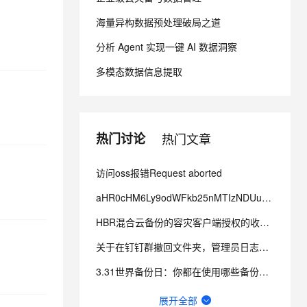
海量异构数据预处理破局之道
息提取
与 AI 智能体进行实时音视频通话
分析 Agent 实现一键 AI 数据洞察
从文本、图片、视频中提取结构化的属性信息
构建支持视频理解的 AI 音视频实时通话应用
多模态数据信息提取
t.diy 一步搞定创意建站
构建大模型应用的安全防护体系
通过自然语言交互简化开发流程,全栈开发支持
通过阿里云安全产品对 AI 应用进行安全防护
热门讨论
热门文章
访问oss报错Request aborted
aHR0cHM6Ly9odWFkb25nMTIzNDUub3NzLWNuLWhhb是什么情况？
HBR混合云备份的容灾客户端授权的收费是怎样的？我从两个地方看到的不一样，哪个为准？
关于在钉钉群撤回文件夹，管理员日志无法查询到文件夹下载记录的问题。
3.31世界备份日：你都在使用哪些备份方式？
云盘同步文件夹不能同步删除操作
展开全部