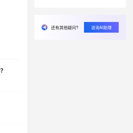
畅意抒怀，以诗会友，写下你的运维打油诗！
对象存储oss免费存储空间，免费流量和免费访问量是多少
阿里云天池是什么？
还有其他疑问?
咨询AI助理
为什么U0001和U0002在一个分区，U0002和U0003却不在同一个分区呢？
吗？