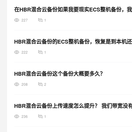
大模型解决方案
在HBR混合云备份如果我要现实ECS整机备份，
迁移与运维管理
快速部署 Dify，高效搭建 
227
1
专有云
10 分钟在聊天系统中增加
HBR混合云备份的ECS整机备份，恢复是到本机
222
1
HBR混合云备份这个备份大概要多久？
208
2
HBR混合云备份上传速度怎么提升？ 我们带宽没有
236
1