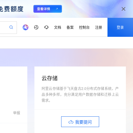
文档
备案
控制台
注册
登录
验
作计划
器
AI 活动
专业服务
服务伙伴合作计划
开发者社区
加入我们
产品动态
服务平台百炼
阿里云 OPC 创新助力计划
一站式生成采购清单，支持单品或批量购买
io：打造专属 AI 语音助手
S产品伙伴计划（繁花）
峰会
CS
造的大模型服务与应用开发平台
一句话生成原生可编辑精美 PPT 文稿
AI 生产力先锋
Al MaaS 服务伙伴赋能合作
域名
博文
Careers
至高可申请百万元
Qwen3.8-Max 模型上线
开启高性价比 AI 编程新体验
弹性可伸缩的云计算服务
Qwen-Audio-3.0-Realtime 端到端实时语音角色扮演
输入一句话想法, 轻松生成专业的 PPT
先锋实践拓展 AI 生产力的边界
Token 补贴，五大权
计划
海大会
伙伴信用分合作计划
商标
问答
社会招聘
云存储
益加速 OPC 成功
eek-V4-Pro
SS
一键部署幻兽帕鲁游戏服务器
飞天发布时刻
HOT
Open Search 向量检索版支
划
备案
电子书
校园招聘
pSeek-V4-Pro
视频创作，一键激活电商全链路生产力
阿里云存储基于飞天盘古2.0分布式存储系统，产
稳定、安全、高性价比、高性能的云存储服务
一键购买专属联机服务器，轻松开启游戏
所见，即是所愿
持视频检索 Pipeline 功能
更多支持
品多种多样，充分满足用户数据存储和迁移上云
划
公司注册
镜像站
视频生成
语音识别与合成
专属 QwenPaw
漫剧工坊：一站式动画创作平台
AI 实训营
需求。
HOT
应用身份服务 (IDaaS)
合作伙伴培训与认证
划
上云迁移
站生成，高效打造优质广告素材
全接入的云上超级电脑
从聊天伙伴进化为能主动干活的本地数字员工
快速生产连贯的高质量长漫剧
从基础到进阶，Agent 创客手把手教你
OpenClaw 管理能力上线
lScope
我要反馈
e-1.1-T2V
Qwen3-TTS-Flash
举报
查询合作伙伴
n Alibaba Cloud ISV 合作
代维服务
建企业门户网站
10 分钟搭建微信、支付宝小程序
MaxCompute MaxFrame 提
畅细腻的高质量视频
离线语音合成大模型，多语言方言自适应，低延迟高稳定
我要提问
创新加速
ope
登录合作伙伴管理后台
我要建议
站，无忧落地极速上线
以可视化方式快速构建移动和 PC 门户网站
国内短信简单易用，安全可靠，秒级触达，全球覆盖200+国家和地区。
高效部署网站，快速应用到小程序
供自动弹性内存功能