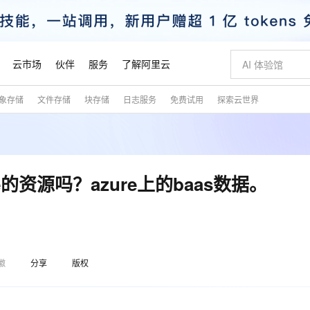
云市场
伙伴
服务
了解阿里云
象存储
文件存储
块存储
日志服务
免费试用
探索云世界
AI 特惠
数据与 API
成为产品伙伴
企业增值服务
最佳实践
价格计算器
AI 场景体
基础软件
产品伙伴合
阿里云认证
市场活动
配置报价
大模型
自助选配和估算价格
新方式
睿译宝，AI翻译排版一步到位
智启 AI 普惠权益
产品生态集成认证中心
企业支持计划
云上春晚
域名与网站
千问官方 MaaS 平台，为开发者和 Agent 而生，新用户赠送 1 亿 + tokens 额度
Qwen Aud
AI Coding
阿里云Maa
2026 阿里云
云服务器 E
为企业打
数据集
Windows
大模型认证
模型
NEW
NEW
交付可用成果
值低价云产品抢先购
上传文档即自动完成翻译和格式还原
至高享 1亿+免费 tokens，加速 Al 应用落地
提供智能易用的域名与建站服务
智能编程，一键
安全可靠、
产品生态伙伴
专家技术服务
云上奥运之旅
弹性计算合作
阿里云中企出
手机三要素
宝塔 Linux
全部认证
的资源吗？azure上的baas数据。
价格优势
有专属领域专家
GLM-5.2：长任务时代开源旗舰模型
阿里云 OPC 创新助力计划
千问大模型
即刻拥有 DeepS
AI 电商营销
对象存储 O
大模型
产品生态伙伴工作台
企业增值服务台
云栖战略参考
云存储合作计
云栖大会
身份实名认证
CentOS
训练营
推动算力普惠，释放技术红利
最高返9万
多领域专家智能体,一键组建 AI 虚拟交付团队
快速构建应用程序和网站，即刻迈出上云第一步
至高百万元 Token 补贴，加速一人公司成长
多元化、高性能、安全可靠的大模型服务
真正可用的 1M 上下文,一次完成代码全链路开发
轻松解锁专属 Dee
从图文生成到
云上的中国
数据库合作计
活动全景
短信
Docker
。
图片和
站式影视创作平台
Hermes Agent，打造自进化智能体
Token Plan 模型订阅计划
数字证书管理服务（原SSL证书）
5 分钟轻松部署
AI 广告创作
无影云电脑
企业成长
NEW
信息公告
看见新力量
云网络合作计
OCR 文字识别
JAVA
证享300元代金券
可视化编排打通从文字构思到成片全链路闭环
全托管，含MySQL、PostgreSQL、SQL Server、MariaDB多引擎
自主进化，持久记忆，越用越聪明
Qwen3.8-Max 首发尝鲜，限时加量 10 倍，夜间低至2折
实现全站HTTPS，呈现可信的WEB访问
图文、视频一
随时随地安
魔搭 Mode
Kimi-K3
HappyHors
徽
分享
版权
NEW
loud
服务实践
官网公告
金融模力时刻
Salesforce O
版
发票查验
全能环境
Claude Code + GStack 打造工程团队
千问办公，限时限量积分加倍
Qoder
低代码高效构
AI 建站
短信服务
型
NEW
作计划
Kimi 最新旗舰模型，长程编程与推理利器
让文字生成流
计划
创新中心
魔搭 ModelSc
健康状态
理服务
让AI从“聊天伙伴”进化为能干活的“数字员工”
安装技能 GStack，拥有专属 AI 工程团队
你的AI工作搭子，覆盖日常办公高频场景
面向真实软件的智能体编程平台
0 代码专业建
客户案例
天气预报查询
操作系统
态合作计划