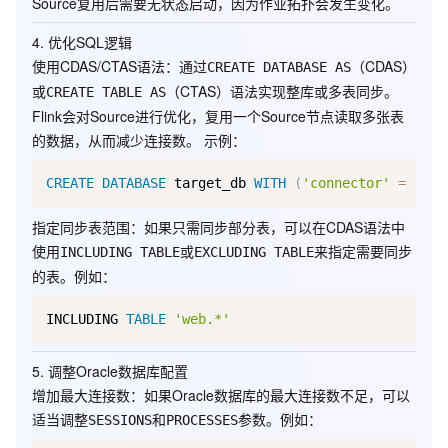
Source复用后需要无状态启动，因为作业拓扑会发生变化。
4.
优化SQL逻辑
使用CDAS/CTAS语法
：通过
（CDAS）
CREATE DATABASE AS
或
（CTAS）语法实现整库或多表同步。
CREATE TABLE AS
Flink会对Source进行优化，复用一个Source节点读取多张表
的数据，从而减少连接数。 示例：
CREATE
DATABASE
 target_db 
WITH
(
'connector'
=
'ora
指定同步表范围
：如果只需同步部分表，可以在CDAS语法中
使用
或
来指定需要同步
INCLUDING TABLE
EXCLUDING TABLE
的表。例如：
INCLUDING 
TABLE
'web.*'
5.
调整Oracle数据库配置
增加最大连接数
：如果Oracle数据库的最大连接数不足，可以
适当调整
和
参数。例如：
SESSIONS
PROCESSES