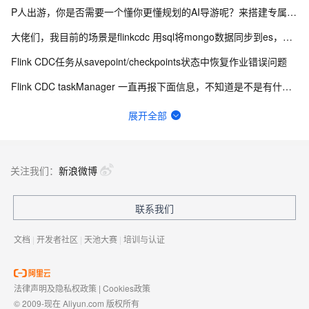
P人出游，你是否需要一个懂你更懂规划的AI导游呢？来搭建专属文旅问答机器人吧
大佬们，我目前的场景是flinkcdc 用sql将mongo数据同步到es，有人做过这样的场景吗？
Flink CDC任务从savepoint/checkpoints状态中恢复作业错误问题
Flink CDC taskManager 一直再报下面信息，不知道是不是有什么问题？
机器学习PAI的max compute如何收费呢？比较care 费用，这样是不是就只有计算费用？
展开全部
Flink cdc sqlserver 希望不同步某些数据行
如何用实时数据同步打破企业数据孤岛？
关注我们：
新浪微博
为什么在大数据计算MaxCompute生产环境的结果中看到，所有的除零的结果都变成了NULL？
联系我们
Flink CDC 能适配达梦不？
文档
|
开发者社区
|
天池大赛
|
培训与认证
法律声明及隐私权政策
|
Cookies政策
© 2009-现在 Aliyun.com 版权所有