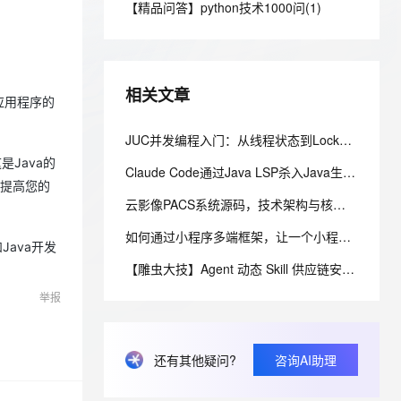
安全
【精品问答】python技术1000问(1)
我要投诉
e-1.1-I2V
Cosyvoice-V3-Flash
PolarDB
上云场景组合购
Milvus 弹性伸缩功能新增节
伴
漫剧创作，剧本、分镜、视频高效生成
100%兼容MySQL、PostgreSQL，兼容Oracle，支持集中和分布式
覆盖90%+业务场景，专享组合折扣价
点支持范围
畅自然，细节丰富
高表现力语音合成大模型，语音克隆听感自然
VPN
ernetes 版 ACK
云聚AI 严选权益
AI 原生数据库服务发布
SSL 证书
2V
Fun-ASR
，一键激活高效办公新体验
理容器应用的 K8s 服务
精选AI产品，从模型到应用全链提效
Agent 数据网关
相关文章
文戏情感细腻自然，动作戏激烈拳拳到肉，实现更强表演能力
支持中英文自由切换，具备更强的噪声鲁棒性
动应用程序的
堡垒机
AI 用量加速计划
云原生数据库 PolarDB
防火墙
JUC并发编程入门：从线程状态到Lock锁，一文吃透生产者消费者
、识别商机，让客服更高效、服务更出色。
新老同享，达量后返
Agentic Database 发布
是Java的
主机安全
应用
Claude Code通过Java LSP杀入Java生态，通用Agent和专属引擎差在哪
能提高您的
云影像PACS系统源码，技术架构与核心特性解析
千问办公
NEW
AI 应用及服务市场
的智能体编程平台
一站式AI生产力平台
如何通过小程序多端框架，让一个小程序同时运行在iOS、安卓、鸿蒙以及PC客户端，实现一次开发多端运行的效果
ava开发
AI 应用
伶鹊
【雕虫大技】Agent 动态 Skill 供应链安全加固（一）：消费侧三层防线实战
企业级人与Agent协作平台，接入和调度多个数字员工
智能客服平台，对话机器人、对话分析、智能外呼
大模型
举报
大模型服务平台百炼 - 全妙
自然语言处理
应用创作平台
多模态内容创作工具，已接入 DeepSeek
数据标注
还有其他疑问?
咨询AI助理
机器学习