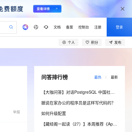
文档
备案
控制台
注册
登录
个人
积分
发布
验
作计划
器
AI 活动
专业服务
服务伙伴合作计划
开发者社区
加入我们
产品动态
服务平台百炼
阿里云 OPC 创新助力计划
一站式生成采购清单，支持单品或批量购买
io：打造专属 AI 语音助手
S产品伙伴计划（繁花）
峰会
CS
造的大模型服务与应用开发平台
一句话生成原生可编辑精美 PPT 文稿
AI 生产力先锋
Al MaaS 服务伙伴赋能合作
域名
博文
Careers
至高可申请百万元
Qwen3.8-Max 模型上线
开启高性价比 AI 编程新体验
弹性可伸缩的云计算服务
Qwen-Audio-3.0-Realtime 端到端实时语音角色扮演
输入一句话想法, 轻松生成专业的 PPT
先锋实践拓展 AI 生产力的边界
Token 补贴，五大权
计划
海大会
伙伴信用分合作计划
商标
问答
社会招聘
问答排行榜
最热
最新
益加速 OPC 成功
eek-V4-Pro
SS
一键部署幻兽帕鲁游戏服务器
飞天发布时刻
HOT
Open Search 向量检索版支
划
备案
电子书
校园招聘
pSeek-V4-Pro
视频创作，一键激活电商全链路生产力
稳定、安全、高性价比、高性能的云存储服务
一键购买专属联机服务器，轻松开启游戏
所见，即是所愿
持视频检索 Pipeline 功能
更多支持
【大咖问答】对话PostgreSQL 中国社区发起人之一，阿里云数据库高级专家 德哥
划
公司注册
镜像站
视频生成
语音识别与合成
专属 QwenPaw
漫剧工坊：一站式动画创作平台
AI 实训营
HOT
应用身份服务 (IDaaS)
据说在家办公的程序员是这样写代码的？
合作伙伴培训与认证
划
上云迁移
站生成，高效打造优质广告素材
全接入的云上超级电脑
从聊天伙伴进化为能主动干活的本地数字员工
快速生产连贯的高质量长漫剧
从基础到进阶，Agent 创客手把手教你
OpenClaw 管理能力上线
lScope
我要反馈
e-1.1-T2V
Qwen3-TTS-Flash
举报
如何升级配置
查询合作伙伴
n Alibaba Cloud ISV 合作
代维服务
建企业门户网站
10 分钟搭建微信、支付宝小程序
MaxCompute MaxFrame 提
畅细腻的高质量视频
离线语音合成大模型，多语言方言自适应，低延迟高稳定
创新加速
ope
登录合作伙伴管理后台
【藏经阁一起读（27）】本周推荐《Apache Flink案例集（2022版）》，你有哪些心得？
我要建议
站，无忧落地极速上线
以可视化方式快速构建移动和 PC 门户网站
国内短信简单易用，安全可靠，秒级触达，全球覆盖200+国家和地区。
高效部署网站，快速应用到小程序
供自动弹性内存功能