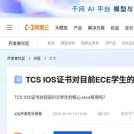
大模型
产品
解决方案
权益
定价
开发者社区
首页
模型体验
探索云世界
问产品
动手实
大模型
产品
解决方案
权益
定价
云市场
伙伴
服务
了解阿里云
精选产品
精选解决方案
普惠上云
产品定价
精选商城
成为销售伙伴
售前咨询
为什么选择阿里云
千问AI平台
开发者社区
问答
正文
了解云产品的定价详情
大模型服务平台百炼
千问办公，解锁你的工作
普惠上云 官方力荐
分销伙伴
在线服务
网站建设
什么是云计算
大
大模型服务与应用平台
企业级Agent产品，直接
云服务器38元/年起，超
咨询伙伴
多端小程序
技术领先
TCS IOS证书对目前ECE学生
云上成本管理
售后服务
轻量应用服务器
Agency Agents：拥
官方推荐返现计划
大模型
精选产品
精选解决方案
Salesforce 国际版订阅
稳定可靠
管理和优化成本
推荐新用户得奖励，单订单
销售伙伴合作计划
自助服务
友盟天域
安全合规
人工智能与机器学习
AI
TCS IOS证书对目前ECE学生的核心Java有用吗？
文本生成
云数据库 RDS
HappyHorse 打造一
云工开物
无影生态合作计划
在线服务
观测云
分析师报告
高校专属算力普惠，学生认
计算
互联网应用开发
Qwen3.8-Max
iOS开发欢乐使者
2023-05-26 14:16:39
301
发布于
HOT
Salesforce On Alibaba C
工单服务
Tuya 物联网平台阿里云
研究报告与白皮书
人工智能平台 PAI
快速拥有专属 OpenClaw
大模
Consulting Partner 合
大数据
容器
智能体时代全能旗舰模型
免费试用
短信专区
一站式AI开发、训练和推
蓝凌 OA
AI 大模型销售与服务生
现代化应用