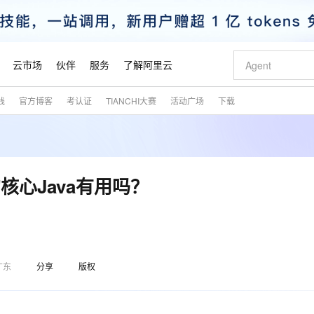
云市场
伙伴
服务
了解阿里云
践
官方博客
考认证
TIANCHI大赛
活动广场
下载
AI 特惠
数据与 API
成为产品伙伴
企业增值服务
最佳实践
价格计算器
AI 场景体
基础软件
产品伙伴合
阿里云认证
市场活动
配置报价
大模型
自助选配和估算价格
新方式
睿译宝，AI翻译排版一步到位
智启 AI 普惠权益
产品生态集成认证中心
企业支持计划
云上春晚
域名与网站
千问官方 MaaS 平台，为开发者和 Agent 而生，新用户赠送 1 亿 + tokens 额度
Qwen Aud
AI Coding
阿里云Maa
2026 阿里云
云服务器 E
为企业打
数据集
Windows
大模型认证
模型
NEW
NEW
交付可用成果
值低价云产品抢先购
上传文档即自动完成翻译和格式还原
至高享 1亿+免费 tokens，加速 Al 应用落地
提供智能易用的域名与建站服务
智能编程，一键
安全可靠、
产品生态伙伴
专家技术服务
云上奥运之旅
弹性计算合作
阿里云中企出
手机三要素
宝塔 Linux
全部认证
的核心Java有用吗？
价格优势
有专属领域专家
GLM-5.2：长任务时代开源旗舰模型
阿里云 OPC 创新助力计划
千问大模型
即刻拥有 DeepS
AI 电商营销
对象存储 O
大模型
产品生态伙伴工作台
企业增值服务台
云栖战略参考
云存储合作计
云栖大会
身份实名认证
CentOS
训练营
推动算力普惠，释放技术红利
最高返9万
多领域专家智能体,一键组建 AI 虚拟交付团队
快速构建应用程序和网站，即刻迈出上云第一步
至高百万元 Token 补贴，加速一人公司成长
多元化、高性能、安全可靠的大模型服务
真正可用的 1M 上下文,一次完成代码全链路开发
轻松解锁专属 Dee
从图文生成到
云上的中国
数据库合作计
活动全景
短信
Docker
图片和
站式影视创作平台
Hermes Agent，打造自进化智能体
Token Plan 模型订阅计划
数字证书管理服务（原SSL证书）
5 分钟轻松部署
AI 广告创作
无影云电脑
企业成长
NEW
信息公告
看见新力量
云网络合作计
OCR 文字识别
JAVA
证享300元代金券
可视化编排打通从文字构思到成片全链路闭环
全托管，含MySQL、PostgreSQL、SQL Server、MariaDB多引擎
自主进化，持久记忆，越用越聪明
Qwen3.8-Max 首发尝鲜，限时加量 10 倍，夜间低至2折
实现全站HTTPS，呈现可信的WEB访问
图文、视频一
随时随地安
魔搭 Mode
Kimi-K3
HappyHors
广东
分享
版权
NEW
loud
服务实践
官网公告
金融模力时刻
Salesforce O
版
发票查验
全能环境
Claude Code + GStack 打造工程团队
千问办公，限时限量积分加倍
Qoder
低代码高效构
AI 建站
短信服务
型
NEW
作计划
Kimi 最新旗舰模型，长程编程与推理利器
让文字生成流
计划
创新中心
魔搭 ModelSc
健康状态
理服务
让AI从“聊天伙伴”进化为能干活的“数字员工”
安装技能 GStack，拥有专属 AI 工程团队
你的AI工作搭子，覆盖日常办公高频场景
面向真实软件的智能体编程平台
0 代码专业建
客户案例
天气预报查询
操作系统
态合作计划