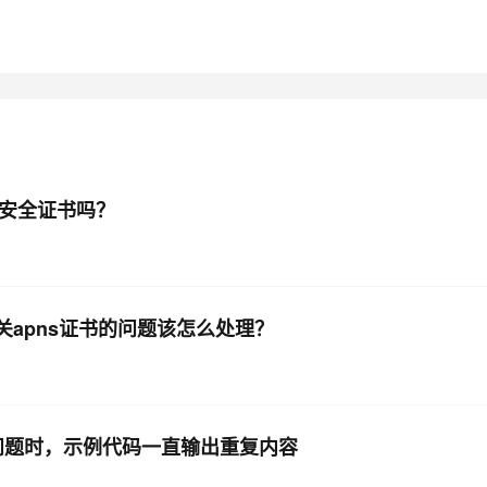
AI 应用
10分钟微调：让0.6B模型媲美235B模
多模态数据信
型
依托云原生高可用架构,实现Dify私有化部署
用1%尺寸在特定领域达到大模型90%以上效果
一个 AI 助手
超强辅助，Bol
即刻拥有 DeepSeek-R1 满血版
在企业官网、通讯软件中为客户提供 AI 客服
多种方案随心选，轻松解锁专属 DeepSeek
va安全证书吗？
有关apns证书的问题该怎么处理？
入这个问题时，示例代码一直输出重复内容