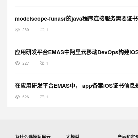
modelscope-funasr的java程序连接服务需要证
260
1
应用研发平台EMAS中阿里云移动DevOps构建
227
1
在应用研发平台EMAS中， app备案iOS证书信息是di
626
1
为什么选择阿里云
大模型
产品和定