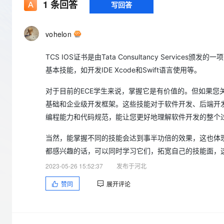
存储
天池大赛
1
条回答
写回答
Qwen3.7-Plus
云解析DNS
解决方案免费试用 新老
电子合同
最高领取价值200元试用
能看、能想、能动手的多模
安全
网络与CDN
AI 算法大赛
畅捷通
vohelon
大数据开发治理平台 Data
AI 产品 免费试用
网络
安全
云开发大赛
Qwen3-VL-Plus
Tableau 订阅
1亿+ 大模型 tokens 和 
TCS IOS证书是由Tata Consultancy Serv
可观测
入门学习赛
中间件
AI空中课堂在线直播课
云防火墙
140+云产品 免费试用
基本技能，如开发IDE Xcode和Swift语言使用等。
上云与迁云
云原生的云上边界网络安全
产品新客免费试用，最长1
数据库
生态解决方案
对于目前的ECE学生来说，掌握它是有价值的。但如果您关注的是
大模型服务
企业出海
大模型ACA认证体验
大数据计算
基础和企业级开发框架。这些技能对于软件开发、后端开发，以
助力企业全员 AI 认知与能
行业生态解决方案
编程能力和代码规范，能让您更好地理解软件开发的整个
千问AI平台-Token Plan
政企业务
媒体服务
开发者生态解决方案
当然，能掌握不同的技能会达到事半功倍的效果，这也体现
企业服务与云通信
千问AI平台-模型体验
AI 开发和 AI 应用解决
都感兴趣的话，可以同时学习它们，拓宽自己的技能面，
在线体验全尺寸、多种模态
域名与网站
2023-05-26 15:52:37
发布于河北
Happy 系列大模型
终端用户计算
赞同
展开评论
Serverless
开发工具