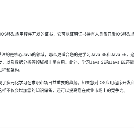
Deepseek-v4-pro
HappyHors
同享
万小智 AI 建站低至 15元/月
Qoder CN
AI 短剧/漫剧
云原生数据库 
快递物流查询
WordPress
成为服务伙
高校合作
点，立即开启云上创新
覆盖公网/内网、递归/权威、移动APP等全场景解析服务
送.CN域名，送备案服务码
基于千问大模型等，支持代码智能生成、研发智能问答
AI助力短剧
态智能体模型
旗舰 MoE 大模型，百万上下文与顶尖推理能力
图生视频，流
Ubuntu
服务生态伙伴
云工开物
企业应用
Works
Night Plan 支持 Qwen 3.8-Max
云原生大数据计算服务 MaxCompute
AI 办公
容器服务 Kub
NEW
GLM-5.2
Wan2.7-T
Red Hat
30+ 款产品免费体验
Data Agent 驱动的一站式 Data+AI 开发治理平台
夜间 5 折，Qwen/Meoo/TokenPlan 客户专享
面向分析的企业级SaaS模式云数据仓库
AI智能应用
提供一站式管
科研合作
视觉 Coding、空间感知、多模态思考等全面升级
1M上下文，专为长程任务能力而生
ices颁发的一项IOS移动应用程序开发的证书，它可以证明证书持有人具备开发IOS移
ERP
堂（旗舰版）
SUSE
智能客服
CRM
防护产品
2个月
自动承接线索
建站小程序
核心Java的领域，那么更适合您的是学习Java SE和Java EE，这
OA 办公系统
AI 应用构建
大模型原生
及数据分析等领域都非常有用。此外，学习Java SE和Java EE还
力提升
财税管理
模板建站
Qoder
过程和架构。
大模型服务平台百炼-应用模版
HOT
NEW
面向真实软件
个人版上线、团队版降价；千问3.8-Max首发发尝鲜
丰富多元化的应用模版和解决方案
400电话
定制建站
了多元化学习在求职市场日益重要的趋势。如果您对IOS应用程序开发和J
万有无界
大模型服务平台百炼-智能体
方案
广告营销
模板小程序
这样不仅会增加您的知识储备，还可以提高您在就业市场上的竞争力。
的模型效果
灵活可视化地构建企业级 Agent
定制小程序
秒悟
人工智能平台 PAI
APP 开发
云端极速 AI 
新一代 AI 视频生成模型，深度适配广告营销等场景
AI Native 的算法工程平台，一站式完成建模、训练、推理服务部署
建站系统