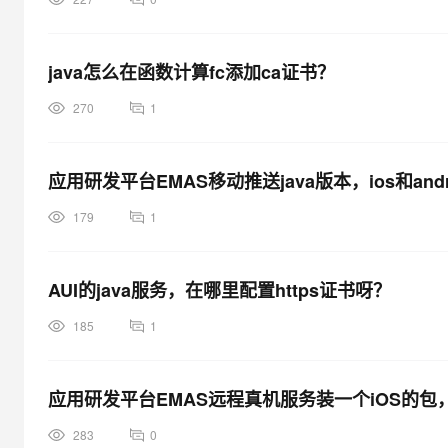
java怎么在函数计算fc添加ca证书？
270
1
应用研发平台EMAS移动推送java版本，ios和an
179
1
AUI的java服务，在哪里配置https证书呀？
185
1
应用研发平台EMAS远程真机服务装一个iOS的包
283
0