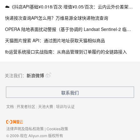
☁️《抖店API基础¥0.018/百次·增值¥0.05/百次：云内云外价差架构实战》（附Python源码）
快递按次查询API怎么用？万维易源全球快递物流查询
OPERA 陆地表面扰动警报（基于协调的 Landsat Sentinel-2 临时产品，版本 0）
天猫图片搜索 API：通过图片地址获取天猫相似商品
tb运营系统接口实战指南：从商品管理到订单履约的全链路接入
关注我们：
新浪微博
联系我们
文档
|
开发者社区
|
天池大赛
|
培训与认证
法律声明及隐私权政策
|
Cookies政策
© 2009-现在 Aliyun.com 版权所有