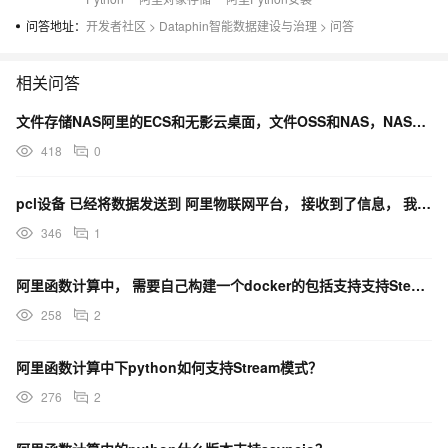
问答地址：
开发者社区
>
Dataphin智能数据建设与治理
>
问答
相关问答
文件存储NAS阿里的ECS和无影云桌面，文件OSS和NAS，NAS最好配置DNS，会自动挂载怎么办？
418
0
pcl设备 已经将数据发送到 阿里物联网平台， 接收到了信息， 我怎么操作 可以 通过python
346
1
阿里函数计算中， 需要自己构建一个docker的包括支持支持Steam模式的python服务吗？
258
2
阿里函数计算中下python如何支持Stream模式？
276
2