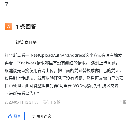
了
1
条回答
微笑向日葵
打个断点看一下setUploadAuthAndAddress这个方法有没有触发，
再看一下network请求哪里有没有飘红的请求。 遇到上传问题，一
般建议先直接使用官网上传，把里面的凭证替换成你自己的凭证，
如果能上传成功，就可以验证凭证没有问题，然后再去你自己的项
目中处理，此回答整理自钉群“阿里云-VOD-视频点播-技术交流
（进群先看公告）”
2023-05-11 12:21:55
发布于安徽
举报
赞同
展开评论