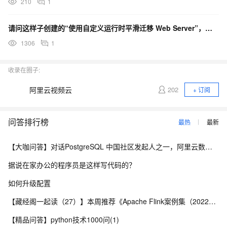
210
1
请问这样子创建的“使用自定义运行时平滑迁移 Web Server”，弹性实例，按量计费，是每次请求都
1306
1
收录在圈子:
阿里云视频云
202
+ 订阅
问答排行榜
最热
最新
【大咖问答】对话PostgreSQL 中国社区发起人之一，阿里云数据库高级专家 德哥
据说在家办公的程序员是这样写代码的？
如何升级配置
【藏经阁一起读（27）】本周推荐《Apache Flink案例集（2022版）》，你有哪些心得？
【精品问答】python技术1000问(1)