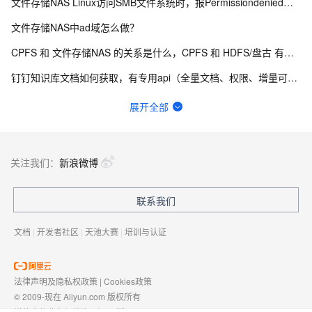
文件存储NAS Linux访问SMB文件系统时，报Permissiondenied错误，该怎么解决？
文件存储NAS中ad域怎么做？
CPFS 和 文件存储NAS 的关系是什么，CPFS 和 HDFS/盘古 有什么关联吗？
钉钉知识库文档如何获取，有专用api（全量文档、权限、增量可更新）
文件存储NAS挂载NFS文件系统时，返回“mount.nfs: No such device”该如何
展开全部
文件存储NAS挂载windows 提示 发生错误67 找不到网络名怎么处理？
文件存储NAS又挂了？最近几个月，每周都会挂一次，服务报错，提示无法写入文件!
关注我们：
新浪微博
问下文件存储NAS抵扣卷，算了下如果 是1T的数据，用不用卷，和按量价格相关怎么办?
联系我们
文件存储NAS挂载NFS文件系统时，返回“mount.nfs: No such device”该如何
文档
|
开发者社区
|
天池大赛
|
培训与认证
法律声明及隐私权政策
|
Cookies政策
© 2009-现在 Aliyun.com 版权所有
增值电信业务经营许可证：
浙B2-20080101