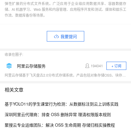
弹性扩展的分布式文件系统。广泛应用于企业级应用数据共享、容器数据存
储、AI 机器学习、Web 服务和内容管理、应用程序开发和测试、媒体和娱乐工
作流、数据库备份等场景。
我要提问
收录在圈子:
阿里云存储服务
194041
+ 订阅
阿里云存储基于飞天盘古2.0分布式存储系统，产品包括对象存储OSS、块存储Block Storage、共享文件存储NAS、表格存储、日志存储与分析、归档存储及混合云存储等，充分满足用户数据存储和迁移上云需求，连续三年跻身全球云存储魔力象限四强。
相关文章
基于YOLO11的学生课堂行为检测：从数据标注到云上训练实践
深圳阿里云代理商：排查 OSS 删除异常 理清权限版本规则
聚搜云专业运维团队：解决 OSS 生命周期 存储归档实操教程