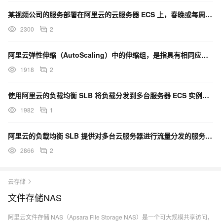
某视频公司的服务部署在阿里云的云服务器 ECS 上，春晚或每周五热门节目来临时，如临大敌，又不想长期
2300
2
阿里云弹性伸缩（AutoScaling）中的伸缩组，是指具有相同应用场景的 ECS 实例集合。当用户
1918
2
使用阿里云的负载均衡 SLB 将负载分发到多台服务器 ECS 实例上去的时候，哪些工具即可获得发起请
1982
1
阿里云的负载均衡 SLB 提供对多台云服务器进行流量分发的服务，支持四层和七层的流量转发。其中七层流
2866
2
云存储
文件存储NAS
阿里云文件存储 NAS（Apsara File Storage NAS）是一个可大规模共享访问，