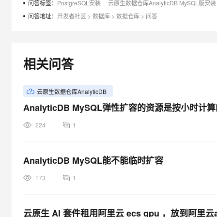
问答标签：
PostgreSQL安装
云原生数据仓库AnalyticDB MySQL版安装
大模型解决方案
问答地址：
开发者社区
>
数据库
>
数据仓库
>
问答
迁移与运维管理
快速部署 Dify，高效搭建 
专有云
10 分钟在聊天系统中增加
相关问答
云原生数据仓库AnalyticDB
AnalyticDB MySQL弹性扩容的资源是按小时计
224
1
AnalyticDB MySQL能不能临时扩容
173
1
云原生 AI 套件租用阿里云 ecs gpu ，放到