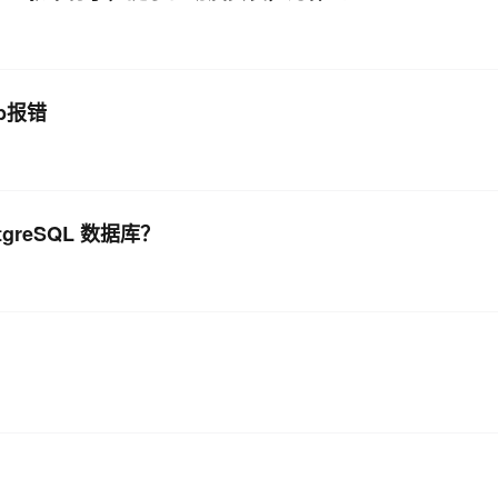
db报错
tgreSQL 数据库？
？