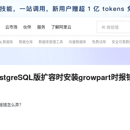
云市场
伙伴
服务
了解阿里云
QL数据库
数据仓库
数据库管理工具
向量数据库
免费试用
安全可靠数
AI 特惠
数据与 API
成为产品伙伴
企业增值服务
最佳实践
价格计算器
AI 场景体
基础软件
产品伙伴合
阿里云认证
市场活动
配置报价
大模型
自助选配和估算价格
步到位
智启 AI 普惠权益
产品生态集成认证中心
企业支持计划
云上春晚
域名与网站
Qwen Audio：打造专属 AI 语音助手
千问官方 MaaS 平台，为开发者和 Agent 而生，新用户赠送 1 亿 + tokens 额度
一句话生成原生
AI Coding
阿里云Maa
2026 阿里云
云服务器 E
为企业打
数据集
Windows
大模型认证
模型
NEW
NEW
格式还原
值低价云产品抢先购
至高享 1亿+免费 tokens，加速 Al 应用落地
提供智能易用的域名与建站服务
Qwen-Audio-3.0-Realtime 端到端实时语音角色扮演
输入一句话想法,
智能编程，一键
安全可靠、
产品生态伙伴
专家技术服务
云上奥运之旅
弹性计算合作
阿里云中企出
手机三要素
宝塔 Linux
全部认证
ostgreSQL版扩容时安装growpart时
价格优势
开源旗舰模型
即刻拥有 DeepSeek-V4-Pro
阿里云 OPC 创新助力计划
千问大模型
一键部署幻兽
AI 电商营销
对象存储 O
大模型
产品生态伙伴工作台
企业增值服务台
云栖战略参考
云存储合作计
云栖大会
身份实名认证
CentOS
训练营
推动算力普惠，释放技术红利
最高返9万
真正可用的 1M 上下文,一次完成代码全链路开发
快速构建应用程序和网站，即刻迈出上云第一步
轻松解锁专属 DeepSeek-V4-Pro
至高百万元 Token 补贴，加速一人公司成长
多元化、高性能、安全可靠的大模型服务
一键购买专属
从图文生成到
云上的中国
数据库合作计
活动全景
短信
Docker
图片和
自进化智能体
5 分钟轻松部署专属 QwenPaw
Token Plan 模型订阅计划
数字证书管理服务（原SSL证书）
高效搭建 AI
AI 广告创作
无影云电脑
企业成长
NEW
HOT
信息公告
看见新力量
云网络合作计
OCR 文字识别
JAVA
越聪明
证享300元代金券
全托管，含MySQL、PostgreSQL、SQL Server、MariaDB多引擎
Qwen3.8-Max 首发尝鲜，限时加量 10 倍，夜间低至2折
实现全站HTTPS，呈现可信的WEB访问
从聊天伙伴进化为能主动干活的本地数字员工
图文、视频一
随时随地安
rt报错怎么弄？
魔搭 Mode
Kimi-K3
HappyHors
NEW
loud
服务实践
官网公告
金融模力时刻
Salesforce O
版
发票查验
全能环境
Claude Code + GStack 打造工程团队
千问办公，限时限量积分加倍
Qoder
低代码高效构
AI 建站
短信服务
型
NEW
作计划
Kimi 最新旗舰模型，长程编程与推理利器
让文字生成流
计划
创新中心
魔搭 ModelSc
健康状态
理服务
让AI从“聊天伙伴”进化为能干活的“数字员工”
安装技能 GStack，拥有专属 AI 工程团队
你的AI工作搭子，覆盖日常办公高频场景
面向真实软件的智能体编程平台
0 代码专业建
客户案例
天气预报查询
操作系统
态合作计划