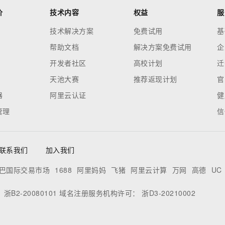
价
技术内容
权益
服
技术解决方案
免费试用
基
帮助文档
解决方案免费试用
企
开发者社区
高校计划
迁
天池大赛
推荐返现计划
官
器
阿里云认证
健
管理
信
联系我们
加入我们
巴国际交易市场
1688
阿里妈妈
飞猪
阿里云计算
万网
高德
UC
：
浙B2-20080101
域名注册服务机构许可：
浙D3-20210002