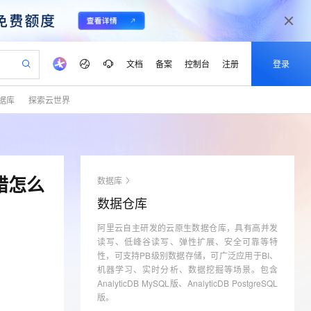
文档
备案
控制台
注册
登录
据库
探索云世界
验
作计划
器
AI 活动
专业服务
服务伙伴合作计划
开发者社区
加入我们
产品动态
服务平台百炼
阿里云 OPC 创新助力计划
一站式生成采购清单，支持单品或批量购买
可编辑精美 PPT 文稿
S产品伙伴计划（繁花）
峰会
CS
造的大模型服务与应用开发平台
Agency Agents：拥有专属领域专家
AI 生产力先锋
Al MaaS 服务伙伴赋能合作
域名
博文
Careers
至高可申请百万元
Qwen3.8-Max 模型上线
 轻松生成专业的 PPT
开启高性价比 AI 编程新体验
弹性可伸缩的云计算服务
先锋实践拓展 AI 生产力的边界
多领域专家智能体,一键组建 AI 虚拟交付团队
Token 补贴，五大权
计划
海大会
伙伴信用分合作计划
商标
问答
社会招聘
报错怎么
数据库
益加速 OPC 成功
帕鲁游戏服务器
SS
HappyHorse 打造一站式影视创作平台
飞天发布时刻
HOT
Open Search 向量检索版支
划
备案
电子书
校园招聘
数据仓库
联机服务器，轻松开启游戏
视频创作，一键激活电商全链路生产力
稳定、安全、高性价比、高性能的云存储服务
所见，即是所愿
持视频检索 Pipeline 功能
可视化编排打通从文字构思到成片全链路闭环
更多支持
划
公司注册
镜像站
视频生成
语音识别与合成
阿里云自主研发的云原生数据仓库，具有高并发
 智能体与工作流应用
漫剧工坊：一站式动画创作平台
AI 实训营
应用身份服务 (IDaaS)
合作伙伴培训与认证
读写、低峰谷读写、弹性扩展、安全可靠等特
划
上云迁移
站生成，高效打造优质广告素材
全接入的云上超级电脑
通过阿里云百炼高效搭建AI应用,助力高效开发
快速生产连贯的高质量长漫剧
从基础到进阶，Agent 创客手把手教你
OpenClaw 管理能力上线
性，可支持PB级别数据存储，可广泛应用于BI、
lScope
我要反馈
e-1.1-T2V
Qwen3-TTS-Flash
查询合作伙伴
机器学习、实时分析、数据挖掘等场景。包含
n Alibaba Cloud ISV 合作
代维服务
建企业门户网站
10 分钟搭建微信、支付宝小程序
MaxCompute MaxFrame 提
畅细腻的高质量视频
离线语音合成大模型，多语言方言自适应，低延迟高稳定
AnalyticDB MySQL版、AnalyticDB PostgreSQL
创新加速
ope
登录合作伙伴管理后台
我要建议
站，无忧落地极速上线
以可视化方式快速构建移动和 PC 门户网站
国内短信简单易用，安全可靠，秒级触达，全球覆盖200+国家和地区。
高效部署网站，快速应用到小程序
供自动弹性内存功能
版。