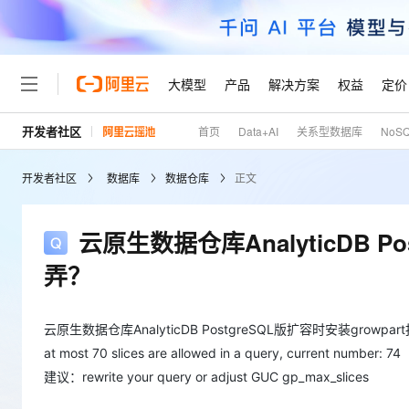
大模型
产品
解决方案
权益
定价
开发者社区
首页
Data+AI
关系型数据库
NoS
大模型
产品
解决方案
权益
定价
云市场
伙伴
服务
了解阿里云
精选产品
精选解决方案
普惠上云
产品定价
精选商城
成为销售伙伴
售前咨询
为什么选择阿里云
千问AI平台
开发者社区
数据库
数据仓库
正文
了解云产品的定价详情
大模型服务平台百炼
睿译宝，AI翻译排版一
普惠上云 官方力荐
分销伙伴
在线服务
网站建设
什么是云计算
大
大模型服务与应用平台
上传文档即自动完成翻译和
云服务器38元/年起，超
咨询伙伴
多端小程序
技术领先
云原生数据仓库AnalyticDB P
云上成本管理
售后服务
轻量应用服务器
GLM-5.2：长任务时代
官方推荐返现计划
大模型
精选产品
精选解决方案
Salesforce 国际版订阅
稳定可靠
弄？
管理和优化成本
推荐新用户得奖励，单订单
销售伙伴合作计划
自助服务
友盟天域
安全合规
人工智能与机器学习
AI
文本生成
云数据库 RDS
Hermes Agent，打造
云工开物
无影生态合作计划
在线服务
观测云
分析师报告
自主进化，持久记忆，越用
高校专属算力普惠，学生认
云原生数据仓库AnalyticDB PostgreSQL版扩容时安装growpa
计算
互联网应用开发
Qwen3.8-Max
HOT
Salesforce On Alibaba C
工单服务
at most 70 slices are allowed in a query, current number: 74
Tuya 物联网平台阿里云
研究报告与白皮书
人工智能平台 PAI
快速拥有专属 OpenClaw
大模
Consulting Partner 合
大数据
容器
智能体时代全能旗舰模型
建议：rewrite your query or adjust GUC gp_max_slices
免费试用
短信专区
一站式AI开发、训练和推
蓝凌 OA
AI 大模型销售与服务生
现代化应用