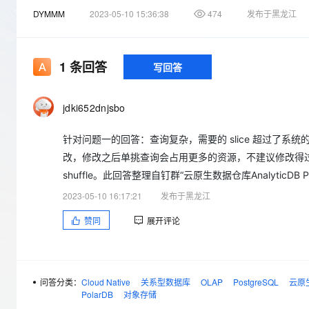
存储
天池大赛
Qwen3.7-Plus
云解析DNS
解决方案免费试用 新老
电子合同
DYMMM
2023-05-10 15:36:38
474
发布于黑龙江
最高领取价值200元试用
能看、能想、能动手的多模
安全
网络与CDN
AI 算法大赛
畅捷通
大数据开发治理平台 Data
AI 产品 免费试用
网络
安全
云开发大赛
Qwen3-VL-Plus
Tableau 订阅
1
条回答
写回答
1亿+ 大模型 tokens 和 
可观测
入门学习赛
中间件
AI空中课堂在线直播课
云防火墙
140+云产品 免费试用
jdki652dnjsbo
上云与迁云
云原生的云上边界网络安全
产品新客免费试用，最长1
数据库
生态解决方案
大模型服务
企业出海
大模型ACA认证体验
针对问题一的回答：查询复杂，需要的 slice 超过了系统
大数据计算
助力企业全员 AI 认知与能
行业生态解决方案
改，修改之后单挑查询会占用更多的资源，不建议修改得过大
千问AI平台-Token Plan
政企业务
媒体服务
shuffle。此回答整理自钉群“云原生数据仓库AnalyticDB P
开发者生态解决方案
2023-05-10 16:17:21
发布于黑龙江
企业服务与云通信
千问AI平台-模型体验
AI 开发和 AI 应用解决
赞同
展开评论
在线体验全尺寸、多种模态
域名与网站
Happy 系列大模型
终端用户计算
Serverless
问答分类：
Cloud Native
关系型数据库
OLAP
PostgreSQL
云原生
PolarDB
对象存储
开发工具