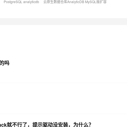
PostgreSQL analyticdb
云原生数据仓库AnalyticDB MySQL版扩容
AI 应用
10分钟微调：让0.6B模型媲美235B模
多模态数据信
型
依托云原生高可用架构,实现Dify私有化部署
用1%尺寸在特定领域达到大模型90%以上效果
一个 AI 助手
超强辅助，Bol
即刻拥有 DeepSeek-R1 满血版
在企业官网、通讯软件中为客户提供 AI 客服
多种方案随心选，轻松解锁专属 DeepSeek
算的吗
阿里云ack就不行了，提示驱动没安装，为什么？