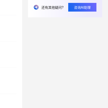
还有其他疑问?
咨询AI助理
云数据仓库ADB字段新建以后是不允许修改的么？
云数据仓库ADB有私有化部署方案吗？