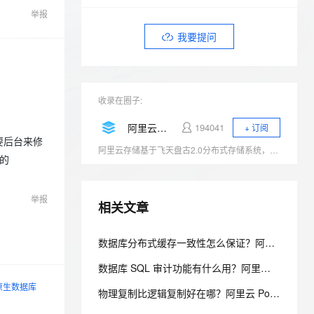
安全
我要投诉
e-1.1-I2V
Cosyvoice-V3-Flash
PolarDB
上云场景组合购
Milvus 弹性伸缩功能新增节
伴
举报
漫剧创作，剧本、分镜、视频高效生成
100%兼容MySQL、PostgreSQL，兼容Oracle，支持集中和分布式
覆盖90%+业务场景，专享组合折扣价
点支持范围
畅自然，细节丰富
高表现力语音合成大模型，语音克隆听感自然
VPN
我要提问
ernetes 版 ACK
云聚AI 严选权益
AI 原生数据库服务发布
SSL 证书
2V
Fun-ASR
，一键激活高效办公新体验
理容器应用的 K8s 服务
精选AI产品，从模型到应用全链提效
Agent 数据网关
文戏情感细腻自然，动作戏激烈拳拳到肉，实现更强表演能力
支持中英文自由切换，具备更强的噪声鲁棒性
堡垒机
AI 用量加速计划
云原生数据库 PolarDB
收录在圈子:
防火墙
、识别商机，让客服更高效、服务更出色。
新老同享，达量后返
Agentic Database 发布
阿里云存储服务
194041
+ 订阅
主机安全
应用
需要后台来修
阿里云存储基于飞天盘古2.0分布式存储系统，产品包括对象存储OSS、块存储Block Storage、共享文件存储NAS、表格存储、日志存储与分析、归档存储及混合云存储等，充分满足用户数据存储和迁移上云需求，连续三年跻身全球云存储魔力象限四强。
据的
千问办公
NEW
AI 应用及服务市场
的智能体编程平台
一站式AI生产力平台
举报
AI 应用
相关文章
伶鹊
企业级人与Agent协作平台，接入和调度多个数字员工
智能客服平台，对话机器人、对话分析、智能外呼
大模型
数据库分布式缓存一致性怎么保证？阿里云 PolarDB 多级一致性架构解析
大模型服务平台百炼 - 全妙
自然语言处理
应用创作平台
多模态内容创作工具，已接入 DeepSeek
数据库 SQL 审计功能有什么用？阿里云 PolarDB SQL 洞察与审计解析
数据标注
原生数据库
物理复制比逻辑复制好在哪？阿里云 PolarDB 物理复制秒级延迟解析
机器学习