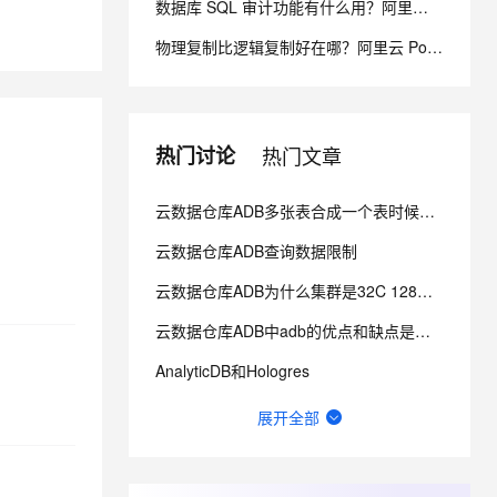
数据库 SQL 审计功能有什么用？阿里云 PolarDB SQL 洞察与审计解析
物理复制比逻辑复制好在哪？阿里云 PolarDB 物理复制秒级延迟解析
息提取
与 AI 智能体进行实时音视频通话
从文本、图片、视频中提取结构化的属性信息
构建支持视频理解的 AI 音视频实时通话应用
t.diy 一步搞定创意建站
构建大模型应用的安全防护体系
热门讨论
热门文章
通过自然语言交互简化开发流程,全栈开发支持
通过阿里云安全产品对 AI 应用进行安全防护
云数据仓库ADB多张表合成一个表时候提示Unexpected token 如何优化？
云数据仓库ADB查询数据限制
云数据仓库ADB为什么集群是32C 128，弹性又是8C64g？
云数据仓库ADB中adb的优点和缺点是什么？
AnalyticDB和Hologres
ADB比RDS有什么优势？
展开全部
云数据仓库ADB为什么CONVERT(name_value USING gbk)不生效？
adb中我用str_to_date, 报错[HY000][1815] [40040, 2023041