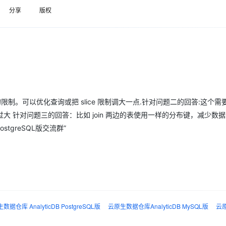
Deepseek-v4-pro
HappyHors
同享
万小智 AI 建站低至 15元/月
Qoder CN
AI 短剧/漫剧
云原生数据库 
快递物流查询
WordPress
成为服务伙
分享
版权
高校合作
点，立即开启云上创新
覆盖公网/内网、递归/权威、移动APP等全场景解析服务
送.CN域名，送备案服务码
基于千问大模型等，支持代码智能生成、研发智能问答
AI助力短剧
态智能体模型
旗舰 MoE 大模型，百万上下文与顶尖推理能力
图生视频，流
Ubuntu
服务生态伙伴
云工开物
企业应用
Works
Night Plan 支持 Qwen 3.8-Max
云原生大数据计算服务 MaxCompute
AI 办公
容器服务 Kub
NEW
GLM-5.2
Wan2.7-T
Red Hat
30+ 款产品免费体验
Data Agent 驱动的一站式 Data+AI 开发治理平台
夜间 5 折，Qwen/Meoo/TokenPlan 客户专享
面向分析的企业级SaaS模式云数据仓库
AI智能应用
提供一站式管
科研合作
视觉 Coding、空间感知、多模态思考等全面升级
1M上下文，专为长程任务能力而生
ERP
堂（旗舰版）
SUSE
智能客服
CRM
防护产品
2个月
自动承接线索
建站小程序
OA 办公系统
AI 应用构建
大模型原生
的限制。可以优化查询或把 slice 限制调大一点.针对问题二的回答:这个
力提升
财税管理
模板建站
 针对问题三的回答：比如 join 两边的表使用一样的分布键，减少数
Qoder
大模型服务平台百炼-应用模版
HOT
NEW
ostgreSQL版交流群”
面向真实软件
个人版上线、团队版降价；千问3.8-Max首发发尝鲜
丰富多元化的应用模版和解决方案
400电话
定制建站
万有无界
大模型服务平台百炼-智能体
方案
广告营销
模板小程序
的模型效果
灵活可视化地构建企业级 Agent
定制小程序
秒悟
人工智能平台 PAI
APP 开发
云端极速 AI 
新一代 AI 视频生成模型，深度适配广告营销等场景
AI Native 的算法工程平台，一站式完成建模、训练、推理服务部署
建站系统
数据仓库 AnalyticDB PostgreSQL版
云原生数据仓库AnalyticDB MySQL版
云