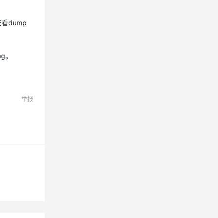
看dump
息提取
与 AI 智能体进行实时音视频通话
从文本、图片、视频中提取结构化的属性信息
构建支持视频理解的 AI 音视频实时通话应用
og。
t.diy 一步搞定创意建站
构建大模型应用的安全防护体系
通过自然语言交互简化开发流程,全栈开发支持
通过阿里云安全产品对 AI 应用进行安全防护
举报