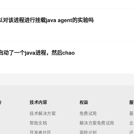
对该进程进行挂载java agent的实验吗
00启动了一个java进程，然后chao
价
技术内容
权益
服
技术解决方案
免费试用
基
帮助文档
解决方案免费试用
企
开发者社区
高校计划
迁