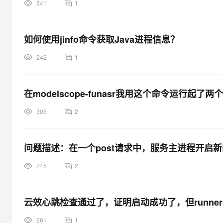
341
1
如何使用jinfo命令获取Java进程信息？
242
1
在modelscope-funasr我用这个命令运行
305
2
问题描述：在一个post请求中，服务主进程开启新的进
245
2
云效心跳检查通过了，证明启动成功了，但runne
261
1