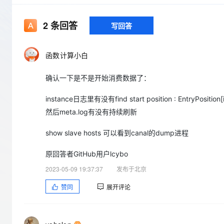
存储
天池大赛
Qwen3.7-Plus
云解析DNS
解决方案免费试用 新老
电子合同
最高领取价值200元试用
能看、能想、能动手的多模
安全
网络与CDN
AI 算法大赛
2
条回答
写回答
畅捷通
大数据开发治理平台 Data
AI 产品 免费试用
网络
安全
云开发大赛
Qwen3-VL-Plus
Tableau 订阅
1亿+ 大模型 tokens 和 
函数计算小白
可观测
入门学习赛
中间件
AI空中课堂在线直播课
云防火墙
140+云产品 免费试用
确认一下是不是开始消费数据了：
上云与迁云
云原生的云上边界网络安全
产品新客免费试用，最长1
数据库
生态解决方案
大模型服务
企业出海
instance日志里有没有find start position : EntryPosition[
大模型ACA认证体验
大数据计算
助力企业全员 AI 认知与能
然后meta.log有没有持续刷新
行业生态解决方案
千问AI平台-Token Plan
政企业务
媒体服务
开发者生态解决方案
show slave hosts 可以看到canal的dump进程
企业服务与云通信
千问AI平台-模型体验
AI 开发和 AI 应用解决
原回答者GitHub用户lcybo
在线体验全尺寸、多种模态
域名与网站
2023-05-09 19:37:37
发布于北京
Happy 系列大模型
终端用户计算
赞同
展开评论
Serverless
开发工具