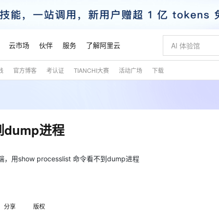
云市场
伙伴
服务
了解阿里云
践
官方博客
考认证
TIANCHI大赛
活动广场
下载
AI 特惠
数据与 API
成为产品伙伴
企业增值服务
最佳实践
价格计算器
AI 场景体
基础软件
产品伙伴合
阿里云认证
市场活动
配置报价
大模型
自助选配和估算价格
新方式
睿译宝，AI翻译排版一步到位
智启 AI 普惠权益
产品生态集成认证中心
企业支持计划
云上春晚
域名与网站
千问官方 MaaS 平台，为开发者和 Agent 而生，新用户赠送 1 亿 + tokens 额度
Qwen Aud
AI Coding
阿里云Maa
2026 阿里云
云服务器 E
为企业打
数据集
Windows
大模型认证
模型
NEW
NEW
交付可用成果
值低价云产品抢先购
上传文档即自动完成翻译和格式还原
至高享 1亿+免费 tokens，加速 Al 应用落地
提供智能易用的域名与建站服务
智能编程，一键
安全可靠、
产品生态伙伴
专家技术服务
云上奥运之旅
弹性计算合作
阿里云中企出
手机三要素
宝塔 Linux
全部认证
不到dump进程
价格优势
有专属领域专家
GLM-5.2：长任务时代开源旗舰模型
阿里云 OPC 创新助力计划
千问大模型
即刻拥有 DeepS
AI 电商营销
对象存储 O
大模型
产品生态伙伴工作台
企业增值服务台
云栖战略参考
云存储合作计
云栖大会
身份实名认证
CentOS
训练营
推动算力普惠，释放技术红利
最高返9万
多领域专家智能体,一键组建 AI 虚拟交付团队
快速构建应用程序和网站，即刻迈出上云第一步
至高百万元 Token 补贴，加速一人公司成长
多元化、高性能、安全可靠的大模型服务
真正可用的 1M 上下文,一次完成代码全链路开发
轻松解锁专属 Dee
从图文生成到
云上的中国
数据库合作计
活动全景
短信
Docker
l端，用show processlist 命令看不到dump进程
图片和
站式影视创作平台
Hermes Agent，打造自进化智能体
Token Plan 模型订阅计划
数字证书管理服务（原SSL证书）
5 分钟轻松部署
AI 广告创作
无影云电脑
企业成长
NEW
信息公告
看见新力量
云网络合作计
OCR 文字识别
JAVA
证享300元代金券
可视化编排打通从文字构思到成片全链路闭环
全托管，含MySQL、PostgreSQL、SQL Server、MariaDB多引擎
自主进化，持久记忆，越用越聪明
Qwen3.8-Max 首发尝鲜，限时加量 10 倍，夜间低至2折
实现全站HTTPS，呈现可信的WEB访问
图文、视频一
随时随地安
魔搭 Mode
Kimi-K3
HappyHors
NEW
loud
服务实践
官网公告
金融模力时刻
Salesforce O
版
发票查验
全能环境
Claude Code + GStack 打造工程团队
千问办公，限时限量积分加倍
Qoder
低代码高效构
AI 建站
短信服务
型
NEW
作计划
Kimi 最新旗舰模型，长程编程与推理利器
让文字生成流
计划
创新中心
魔搭 ModelSc
健康状态
理服务
分享
让AI从“聊天伙伴”进化为能干活的“数字员工”
版权
安装技能 GStack，拥有专属 AI 工程团队
你的AI工作搭子，覆盖日常办公高频场景
面向真实软件的智能体编程平台
0 代码专业建
客户案例
天气预报查询
操作系统
态合作计划