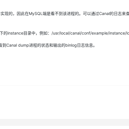
ump接口实现的，因此在MySQL端是看不到该进程的。可以通过Canal的日志来查
AI 应用
10分钟微调：让0.6B模型媲美235B模
多模态数据信
型
依托云原生高可用架构,实现Dify私有化部署
用1%尺寸在特定领域达到大模型90%以上效果
ance目录中，例如：/usr/local/canal/conf/example/instance/l
一个 AI 助手
超强辅助，Bol
即刻拥有 DeepSeek-R1 满血版
在企业官网、通讯软件中为客户提供 AI 客服
到Canal dump进程的状态和输出的binlog日志信息。
多种方案随心选，轻松解锁专属 DeepSeek