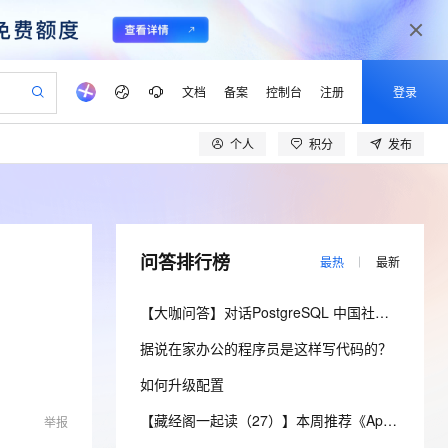
文档
备案
控制台
注册
登录
个人
积分
发布
验
作计划
器
AI 活动
专业服务
服务伙伴合作计划
开发者社区
加入我们
产品动态
服务平台百炼
阿里云 OPC 创新助力计划
一站式生成采购清单，支持单品或批量购买
io：打造专属 AI 语音助手
S产品伙伴计划（繁花）
峰会
CS
造的大模型服务与应用开发平台
一句话生成原生可编辑精美 PPT 文稿
AI 生产力先锋
Al MaaS 服务伙伴赋能合作
域名
博文
Careers
至高可申请百万元
Qwen3.8-Max 模型上线
开启高性价比 AI 编程新体验
弹性可伸缩的云计算服务
Qwen-Audio-3.0-Realtime 端到端实时语音角色扮演
输入一句话想法, 轻松生成专业的 PPT
先锋实践拓展 AI 生产力的边界
Token 补贴，五大权
计划
海大会
伙伴信用分合作计划
商标
问答
社会招聘
问答排行榜
最热
最新
益加速 OPC 成功
eek-V4-Pro
SS
一键部署幻兽帕鲁游戏服务器
飞天发布时刻
HOT
Open Search 向量检索版支
划
备案
电子书
校园招聘
pSeek-V4-Pro
视频创作，一键激活电商全链路生产力
稳定、安全、高性价比、高性能的云存储服务
一键购买专属联机服务器，轻松开启游戏
所见，即是所愿
持视频检索 Pipeline 功能
更多支持
【大咖问答】对话PostgreSQL 中国社区发起人之一，阿里云数据库高级专家 德哥
划
公司注册
镜像站
视频生成
语音识别与合成
专属 QwenPaw
漫剧工坊：一站式动画创作平台
AI 实训营
HOT
应用身份服务 (IDaaS)
据说在家办公的程序员是这样写代码的？
合作伙伴培训与认证
划
上云迁移
站生成，高效打造优质广告素材
全接入的云上超级电脑
从聊天伙伴进化为能主动干活的本地数字员工
快速生产连贯的高质量长漫剧
从基础到进阶，Agent 创客手把手教你
OpenClaw 管理能力上线
lScope
我要反馈
e-1.1-T2V
Qwen3-TTS-Flash
如何升级配置
查询合作伙伴
n Alibaba Cloud ISV 合作
代维服务
建企业门户网站
10 分钟搭建微信、支付宝小程序
MaxCompute MaxFrame 提
畅细腻的高质量视频
离线语音合成大模型，多语言方言自适应，低延迟高稳定
创新加速
ope
登录合作伙伴管理后台
【藏经阁一起读（27）】本周推荐《Apache Flink案例集（2022版）》，你有哪些心得？
我要建议
站，无忧落地极速上线
举报
以可视化方式快速构建移动和 PC 门户网站
国内短信简单易用，安全可靠，秒级触达，全球覆盖200+国家和地区。
高效部署网站，快速应用到小程序
供自动弹性内存功能