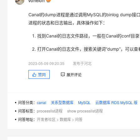
vohelon
大模型解决方案
迁移与运维管理
Canal的dump进程是通过调用MySQL的binlog d
快速部署 Dify，高效搭建 
进程的状态和日志输出，具体操作如下：
专有云
找到Canal的日志文件路径，一般在Canal的conf目录下的inst
10 分钟在聊天系统中增加
打开Canal的日志文件，搜索关键词“dump”，可以查看
2023-05-09 09:20:35
发布于河北
赞同
展开评论
问答分类：
canal
关系型数据库
MySQL
云数据库 RDS MySQL 版
问答标签：
processlist进程
show processlist进程
问答地址：
开发者社区
>
数据库
>
问答