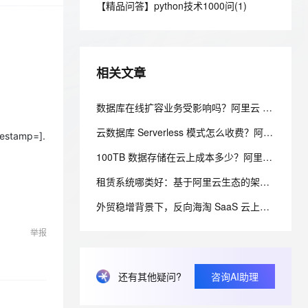
安全
【精品问答】python技术1000问(1)
我要投诉
e-1.1-I2V
Cosyvoice-V3-Flash
PolarDB
上云场景组合购
Milvus 弹性伸缩功能新增节
伴
漫剧创作，剧本、分镜、视频高效生成
100%兼容MySQL、PostgreSQL，兼容Oracle，支持集中和分布式
覆盖90%+业务场景，专享组合折扣价
点支持范围
畅自然，细节丰富
高表现力语音合成大模型，语音克隆听感自然
VPN
ernetes 版 ACK
云聚AI 严选权益
AI 原生数据库服务发布
SSL 证书
2V
Fun-ASR
，一键激活高效办公新体验
理容器应用的 K8s 服务
精选AI产品，从模型到应用全链提效
Agent 数据网关
相关文章
文戏情感细腻自然，动作戏激烈拳拳到肉，实现更强表演能力
支持中英文自由切换，具备更强的噪声鲁棒性
堡垒机
AI 用量加速计划
云原生数据库 PolarDB
防火墙
数据库在线扩容业务受影响吗？阿里云 PolarDB 秒级弹性无感变配解析
、识别商机，让客服更高效、服务更出色。
新老同享，达量后返
Agentic Database 发布
主机安全
应用
云数据库 Serverless 模式怎么收费？阿里云 PolarDB Serverless 按需计费解析
mestamp=].
100TB 数据存储在云上成本多少？阿里云 PolarDB 存算分离省成本解析
千问办公
NEW
AI 应用及服务市场
的智能体编程平台
一站式AI生产力平台
租赁系统哪类好：基于阿里云生态的架构设计与选型考量
AI 应用
伶鹊
外贸稳增背景下，反向海淘 SaaS 云上架构实践，中小跨境业务如何低成本扛住流量脉冲
企业级人与Agent协作平台，接入和调度多个数字员工
智能客服平台，对话机器人、对话分析、智能外呼
大模型
举报
大模型服务平台百炼 - 全妙
自然语言处理
应用创作平台
多模态内容创作工具，已接入 DeepSeek
数据标注
还有其他疑问?
咨询AI助理
机器学习