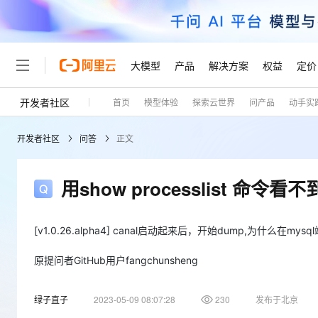
大模型
产品
解决方案
权益
定价
开发者社区
首页
模型体验
探索云世界
问产品
动手实
大模型
产品
解决方案
权益
定价
云市场
伙伴
服务
了解阿里云
精选产品
精选解决方案
普惠上云
产品定价
精选商城
成为销售伙伴
售前咨询
为什么选择阿里云
千问AI平台
开发者社区
问答
正文
了解云产品的定价详情
大模型服务平台百炼
千问办公，解锁你的工作
普惠上云 官方力荐
分销伙伴
在线服务
网站建设
什么是云计算
大
大模型服务与应用平台
企业级Agent产品，直接
云服务器38元/年起，超
咨询伙伴
多端小程序
技术领先
用show processlist 命令看
云上成本管理
售后服务
轻量应用服务器
Agency Agents：拥
官方推荐返现计划
大模型
精选产品
精选解决方案
Salesforce 国际版订阅
稳定可靠
管理和优化成本
推荐新用户得奖励，单订单
销售伙伴合作计划
自助服务
友盟天域
安全合规
人工智能与机器学习
AI
[v1.0.26.alpha4] canal启动起来后，开始dump,为什么在mysq
文本生成
云数据库 RDS
HappyHorse 打造一
云工开物
无影生态合作计划
在线服务
观测云
分析师报告
高校专属算力普惠，学生认
计算
互联网应用开发
原提问者GitHub用户fangchunsheng
Qwen3.8-Max
HOT
Salesforce On Alibaba C
工单服务
Tuya 物联网平台阿里云
研究报告与白皮书
人工智能平台 PAI
快速拥有专属 OpenClaw
大模
Consulting Partner 合
大数据
容器
智能体时代全能旗舰模型
免费试用
短信专区
绿子直子
2023-05-09 08:07:28
230
一站式AI开发、训练和推
发布于北京
蓝凌 OA
AI 大模型销售与服务生
现代化应用