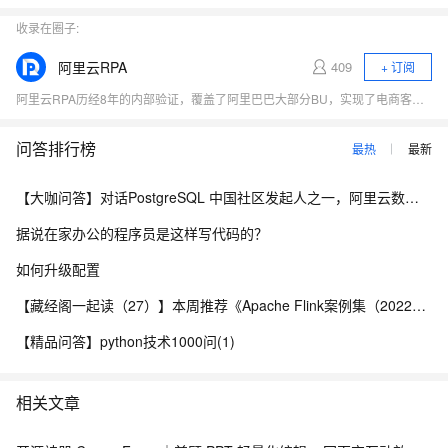
收录在圈子:
阿里云RPA
409
+ 订阅
阿里云RPA历经8年的内部验证，覆盖了阿里巴巴大部分BU，实现了电商客服、新零售等新兴行业的渗透，并且已经完成在保险、金融、医疗保健等领域的场景深耕，联合合作伙伴具备深度定制化能力和稳定交付能力，积累了丰富的行业可行性解决方案。目前阿里云RPA能集成并运行在更高的软件层级，这就决定了它不会侵入、影响已有的软件系统。在帮助企业提升效能的过程中，保持企业已有的IT系统功能平稳、运行可靠。
问答排行榜
最热
最新
【大咖问答】对话PostgreSQL 中国社区发起人之一，阿里云数据库高级专家 德哥
据说在家办公的程序员是这样写代码的？
如何升级配置
【藏经阁一起读（27）】本周推荐《Apache Flink案例集（2022版）》，你有哪些心得？
【精品问答】python技术1000问(1)
相关文章