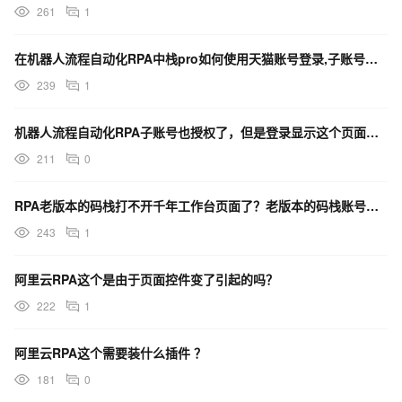
261
1
在机器人流程自动化RPA中栈pro如何使用天猫账号登录,子账号登录是这样的页面?
239
1
机器人流程自动化RPA子账号也授权了，但是登录显示这个页面，能帮我看下什么情况嘛？
211
0
RPA老版本的码栈打不开千年工作台页面了？老版本的码栈账号和应用都可以迁移到码栈pro里的码？
243
1
阿里云RPA这个是由于页面控件变了引起的吗？
222
1
阿里云RPA这个需要装什么插件 ？
181
0