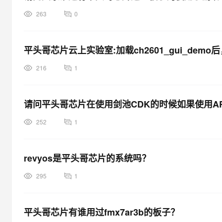
263
0
平头哥芯片云上实验室:加载ch2601_gui_de
216
1
请问平头哥芯片在使用剑池CDK的时候如果使用A
252
1
revyos是平头哥芯片的系统吗？
295
1
平头哥芯片有谁用过fmx7ar3b的板子？