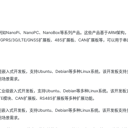
Deepseek-v4-pro
HappyHors
同享
万小智 AI 建站低至 15元/月
Qoder CN
AI 短剧/漫剧
云原生数据库 
快递物流查询
WordPress
成为服务伙
高校合作
点，立即开启云上创新
覆盖公网/内网、递归/权威、移动APP等全场景解析服务
送.CN域名，送备案服务码
基于千问大模型等，支持代码智能生成、研发智能问答
AI助力短剧
态智能体模型
旗舰 MoE 大模型，百万上下文与顶尖推理能力
图生视频，流
Ubuntu
服务生态伙伴
云工开物
企业应用
Works
Night Plan 支持 Qwen 3.8-Max
云原生大数据计算服务 MaxCompute
AI 办公
容器服务 Kub
NEW
GLM-5.2
Wan2.7-T
Red Hat
30+ 款产品免费体验
Data Agent 驱动的一站式 Data+AI 开发治理平台
夜间 5 折，Qwen/Meoo/TokenPlan 客户专享
面向分析的企业级SaaS模式云数据仓库
AI智能应用
提供一站式管
科研合作
视觉 Coding、空间感知、多模态思考等全面升级
1M上下文，专为长程任务能力而生
noPi、NanoPC、NanoBox等系列产品。这些产品基于ARM架构，支
ERP
堂（旗舰版）
SUSE
智能客服
RS/3G/LTE/GNSS扩展板、485扩展板、CAN扩展板等，可以用于
CRM
防护产品
2个月
自动承接线索
建站小程序
OA 办公系统
AI 应用构建
大模型原生
力提升
财税管理
模板建站
Qoder
大模型服务平台百炼-应用模版
HOT
NEW
的高性能嵌入式开发板，支持Ubuntu、Debian等多种Linux系统。该开发板支
面向真实软件
个人版上线、团队版降价；千问3.8-Max首发发尝鲜
丰富多元化的应用模版和解决方案
400电话
定制建站
应用场景需求。
万有无界
大模型服务平台百炼-智能体
方案
广告营销
模板小程序
高性能工业级嵌入式开发板，支持Ubuntu、Debian等多种Linux系统。该开发
的模型效果
灵活可视化地构建企业级 Agent
定制小程序
G LTE模块、CAN扩展板、RS485扩展板等多种扩展功能。
秒悟
人工智能平台 PAI
APP 开发
云端极速 AI 
新一代 AI 视频生成模型，深度适配广告营销等场景
AI Native 的算法工程平台，一站式完成建模、训练、推理服务部署
的高性能嵌入式开发板，支持Ubuntu、Debian等多种Linux系统。该开发板支
建站系统
应用场景需求。