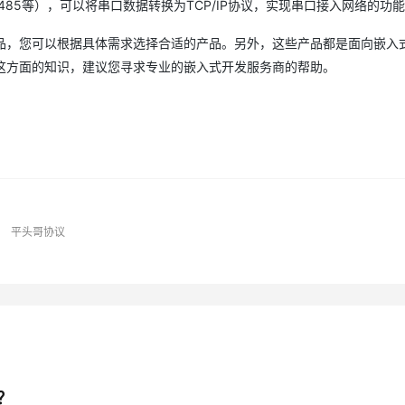
S485等），可以将串口数据转换为TCP/IP协议，实现串口接入网络的功
品，您可以根据具体需求选择合适的产品。另外，这些产品都是面向嵌入
AI 应用
10分钟微调：让0.6B模型媲美235B模
多模态数据信
型
这方面的知识，建议您寻求专业的嵌入式开发服务商的帮助。
依托云原生高可用架构,实现Dify私有化部署
用1%尺寸在特定领域达到大模型90%以上效果
一个 AI 助手
超强辅助，Bol
即刻拥有 DeepSeek-R1 满血版
在企业官网、通讯软件中为客户提供 AI 客服
多种方案随心选，轻松解锁专属 DeepSeek
平头哥协议
？