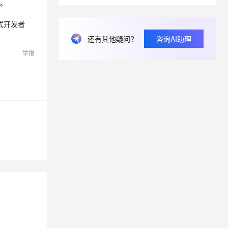
能。
式开发者
息提取
与 AI 智能体进行实时音视频通话
还有其他疑问?
咨询AI助理
从文本、图片、视频中提取结构化的属性信息
构建支持视频理解的 AI 音视频实时通话应用
举报
t.diy 一步搞定创意建站
构建大模型应用的安全防护体系
通过自然语言交互简化开发流程,全栈开发支持
通过阿里云安全产品对 AI 应用进行安全防护