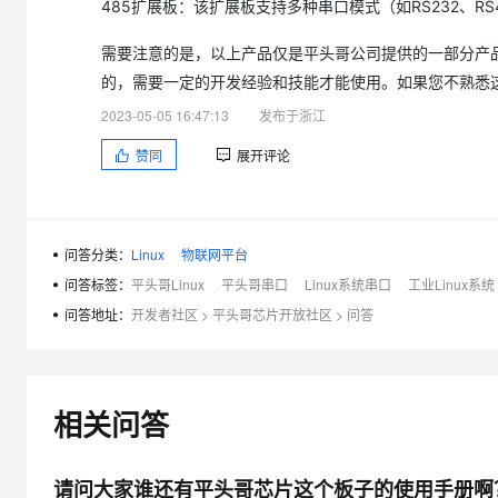
485扩展板：该扩展板支持多种串口模式（如RS232、R
大模型解决方案
迁移与运维管理
需要注意的是，以上产品仅是平头哥公司提供的一部分产
快速部署 Dify，高效搭建 
的，需要一定的开发经验和技能才能使用。如果您不熟悉
专有云
2023-05-05 16:47:13
发布于浙江
10 分钟在聊天系统中增加
赞同
展开评论
问答分类：
Linux
物联网平台
问答标签：
平头哥Linux
平头哥串口
Linux系统串口
工业Linux系统
问答地址：
开发者社区
>
平头哥芯片开放社区
>
问答
相关问答
请问大家谁还有平头哥芯片这个板子的使用手册啊