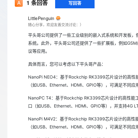
存储
天池大赛
1
条回答
写回答
Qwen3.7-Plus
云解析DNS
解决方案免费试用 新老
电子合同
最高领取价值200元试用
能看、能想、能动手的多模
安全
网络与CDN
AI 算法大赛
畅捷通
LittlePenguin
大数据开发治理平台 Data
AI 产品 免费试用
网络
随心分享，欢迎友善交流讨论：）
安全
云开发大赛
Qwen3-VL-Plus
Tableau 订阅
1亿+ 大模型 tokens 和 
平头哥公司提供了一些工业级别的嵌入式系统和开发板，例如Na
可观测
入门学习赛
中间件
AI空中课堂在线直播课
云防火墙
140+云产品 免费试用
系统。此外，平头哥公司还提供了一些扩展板，例如GSM/GP
上云与迁云
云原生的云上边界网络安全
产品新客免费试用，最长1
数据库
议等应用。
生态解决方案
大模型服务
企业出海
大模型ACA认证体验
大数据计算
具体而言，您可以考虑以下平头哥产品：
助力企业全员 AI 认知与能
行业生态解决方案
千问AI平台-Token Plan
政企业务
媒体服务
NanoPi NEO4：基于Rockchip RK3399芯片设计
开发者生态解决方案
（如USB、Ethernet、HDMI、GPIO等），可满足不同
企业服务与云通信
千问AI平台-模型体验
AI 开发和 AI 应用解决
NanoPC T4：基于Rockchip RK3399芯片设计的
在线体验全尺寸、多种模态
域名与网站
口（如USB、Ethernet、HDMI、GPIO等），并支持4
Happy 系列大模型
终端用户计算
NanoPi M4V2：基于Rockchip RK3399芯片设计
Serverless
（如USB、Ethernet、HDMI、GPIO等），可满足不同
开发工具