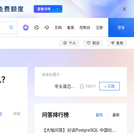
文档
备案
控制台
注册
登录
个人
积分
发布
验
作计划
器
AI 活动
专业服务
服务伙伴合作计划
开发者社区
加入我们
产品动态
服务平台百炼
阿里云 OPC 创新助力计划
一站式生成采购清单，支持单品或批量购买
可编辑精美 PPT 文稿
S产品伙伴计划（繁花）
峰会
CS
造的大模型服务与应用开发平台
Agency Agents：拥有专属领域专家
AI 生产力先锋
Al MaaS 服务伙伴赋能合作
域名
博文
Careers
PolarDB Agentic Database
至高可申请百万元
 轻松生成专业的 PPT
开启高性价比 AI 编程新体验
弹性可伸缩的云计算服务
先锋实践拓展 AI 生产力的边界
发布
多领域专家智能体,一键组建 AI 虚拟交付团队
Token 补贴，五大权
计划
海大会
收录在圈子:
伙伴信用分合作计划
商标
问答
社会招聘
么？
益加速 OPC 成功
帕鲁游戏服务器
SS
HappyHorse 打造一站式影视创作平台
飞天发布时刻
HOT
秒悟 Meoo CLI 支持一键部
划
备案
电子书
校园招聘
平头哥芯片开放社区
72917
+ 订阅
联机服务器，轻松开启游戏
视频创作，一键激活电商全链路生产力
稳定、安全、高性价比、高性能的云存储服务
所见，即是所愿
署项目至阿里云账号
可视化编排打通从文字构思到成片全链路闭环
更多支持
划
公司注册
镜像站
视频生成
语音识别与合成
 智能体与工作流应用
漫剧工坊：一站式动画创作平台
AI 实训营
Flink OSS 支持
合作伙伴培训与认证
划
上云迁移
站生成，高效打造优质广告素材
全接入的云上超级电脑
通过阿里云百炼高效搭建AI应用,助力高效开发
快速生产连贯的高质量长漫剧
从基础到进阶，Agent 创客手把手教你
AssumeRole 角色自定义
lScope
我要反馈
区
e-1.1-T2V
Qwen3-TTS-Flash
举报
问答排行榜
查询合作伙伴
最热
最新
n Alibaba Cloud ISV 合作
代维服务
建企业门户网站
10 分钟搭建微信、支付宝小程序
百炼 Qwen3.7-Flash 系列模
畅细腻的高质量视频
离线语音合成大模型，多语言方言自适应，低延迟高稳定
创新加速
ope
登录合作伙伴管理后台
我要建议
站，无忧落地极速上线
以可视化方式快速构建移动和 PC 门户网站
国内短信简单易用，安全可靠，秒级触达，全球覆盖200+国家和地区。
高效部署网站，快速应用到小程序
型发布
【大咖问答】对话PostgreSQL 中国社区发起人之一，阿里云数据库高级专家 德哥