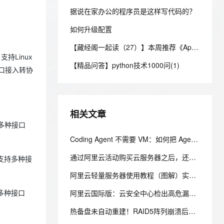
安全
我要投诉
e-1.1-I2V
Cosyvoice-V3-Flash
PolarDB
上云场景组合购
伴
据说在家办公的程序员是这样写代码的？
Qoder CN V1.7.0 发布
漫剧创作，剧本、分镜、视频高效生成
100%兼容MySQL、PostgreSQL，兼容Oracle，支持集中和分布式
覆盖90%+业务场景，专享组合折扣价
畅自然，细节丰富
高表现力语音合成大模型，语音克隆听感自然
VPN
如何升级配置
ernetes 版 ACK
云聚AI 严选权益
云安全中心 AI BAS 智能自动
SSL 证书
2V
Fun-ASR
【藏经阁一起读（27）】本周推荐《Apache Flink案例集（2022版）》，你有哪些心得？
，一键激活高效办公新体验
理容器应用的 K8s 服务
精选AI产品，从模型到应用全链提效
化模拟渗透攻击产品发布
文戏情感细腻自然，动作戏激烈拳拳到肉，实现更强表演能力
支持中英文自由切换，具备更强的噪声鲁棒性
持Linux
堡垒机
【精品问答】python技术1000问(1)
AI 用量加速计划
串口接入转协
DataWorks ChatBI 会话支持
防火墙
、识别商机，让客服更高效、服务更出色。
新老同享，达量后返
上传临时文件分析
主机安全
应用
相关文章
千问办公
NEW
AI 应用及服务市场
持多种接口
的智能体编程平台
一站式AI生产力平台
Coding Agent 不需要 VM：如何把 Agent、文件系统和代码执行拆出虚拟机
AI 应用
伶鹊
通过阿里云活动购买云服务器之后，还需要哪些操作才能确保云服务器正常使用
板支持多种接
企业级人与Agent协作平台，接入和调度多个数字员工
智能客服平台，对话机器人、对话分析、智能外呼
大模型
阿里云轻量服务器使用教程（图解）实例创建、连接登录、网站搭建及应用部署全流程
大模型服务平台百炼 - 全妙
自然语言处理
应用创作平台
多模态内容创作工具，已接入 DeepSeek
阿里云国际版：云安全中心检出高危漏洞，却修复不了该怎么处理？
持多种接口
数据标注
热备盘未自动重建！RAID5阵列崩溃后的数据恢复与文件系统修复
机器学习