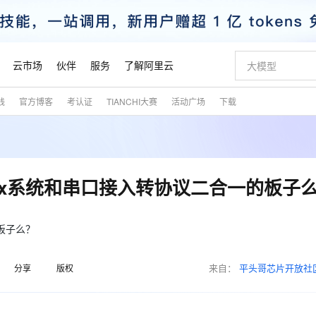
云市场
伙伴
服务
了解阿里云
践
官方博客
考认证
TIANCHI大赛
活动广场
下载
AI 特惠
数据与 API
成为产品伙伴
企业增值服务
最佳实践
价格计算器
AI 场景体
基础软件
产品伙伴合
阿里云认证
市场活动
配置报价
大模型
自助选配和估算价格
步到位
智启 AI 普惠权益
产品生态集成认证中心
企业支持计划
云上春晚
域名与网站
Qwen Audio：打造专属 AI 语音助手
千问官方 MaaS 平台，为开发者和 Agent 而生，新用户赠送 1 亿 + tokens 额度
一句话生成原生
AI Coding
阿里云Maa
2026 阿里云
云服务器 E
为企业打
数据集
Windows
大模型认证
模型
NEW
NEW
格式还原
值低价云产品抢先购
至高享 1亿+免费 tokens，加速 Al 应用落地
提供智能易用的域名与建站服务
Qwen-Audio-3.0-Realtime 端到端实时语音角色扮演
输入一句话想法,
智能编程，一键
安全可靠、
产品生态伙伴
专家技术服务
云上奥运之旅
弹性计算合作
阿里云中企出
手机三要素
宝塔 Linux
全部认证
ux系统和串口接入转协议二合一的板子
价格优势
开源旗舰模型
即刻拥有 DeepSeek-V4-Pro
阿里云 OPC 创新助力计划
千问大模型
一键部署幻兽
AI 电商营销
对象存储 O
大模型
产品生态伙伴工作台
企业增值服务台
云栖战略参考
云存储合作计
云栖大会
身份实名认证
CentOS
训练营
推动算力普惠，释放技术红利
最高返9万
真正可用的 1M 上下文,一次完成代码全链路开发
快速构建应用程序和网站，即刻迈出上云第一步
轻松解锁专属 DeepSeek-V4-Pro
至高百万元 Token 补贴，加速一人公司成长
多元化、高性能、安全可靠的大模型服务
一键购买专属
从图文生成到
云上的中国
数据库合作计
活动全景
短信
Docker
板子么？
图片和
自进化智能体
5 分钟轻松部署专属 QwenPaw
Token Plan 模型订阅计划
数字证书管理服务（原SSL证书）
高效搭建 AI
AI 广告创作
无影云电脑
企业成长
NEW
HOT
信息公告
看见新力量
云网络合作计
OCR 文字识别
JAVA
越聪明
证享300元代金券
全托管，含MySQL、PostgreSQL、SQL Server、MariaDB多引擎
Qwen3.8-Max 首发尝鲜，限时加量 10 倍，夜间低至2折
实现全站HTTPS，呈现可信的WEB访问
从聊天伙伴进化为能主动干活的本地数字员工
图文、视频一
随时随地安
魔搭 Mode
来自：
平头哥芯片开放社
Kimi-K3
HappyHors
分享
版权
NEW
loud
服务实践
官网公告
金融模力时刻
Salesforce O
版
发票查验
全能环境
Claude Code + GStack 打造工程团队
千问办公，限时限量积分加倍
Qoder
低代码高效构
AI 建站
短信服务
型
NEW
作计划
Kimi 最新旗舰模型，长程编程与推理利器
让文字生成流
计划
创新中心
魔搭 ModelSc
健康状态
理服务
让AI从“聊天伙伴”进化为能干活的“数字员工”
安装技能 GStack，拥有专属 AI 工程团队
你的AI工作搭子，覆盖日常办公高频场景
面向真实软件的智能体编程平台
0 代码专业建
客户案例
天气预报查询
操作系统
态合作计划