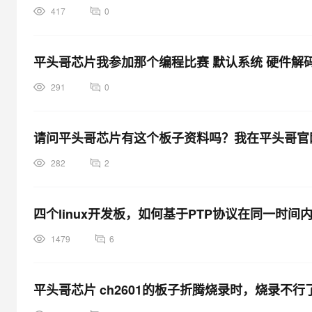
417
0
平头哥芯片我参加那个编程比赛 默认系统 硬件解
291
0
请问平头哥芯片有这个板子资料吗？我在平头哥官
282
2
四个linux开发板，如何基于PTP协议在同一时
1479
6
平头哥芯片 ch2601的板子折腾烧录时，烧录不行