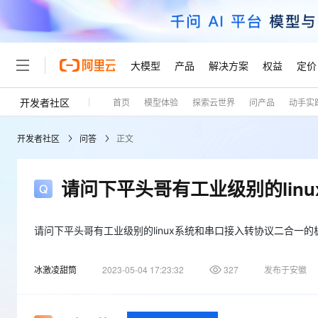
大模型
产品
解决方案
权益
定价
开发者社区
首页
模型体验
探索云世界
问产品
动手实
大模型
产品
解决方案
权益
定价
云市场
伙伴
服务
了解阿里云
精选产品
精选解决方案
普惠上云
产品定价
精选商城
成为销售伙伴
售前咨询
为什么选择阿里云
千问AI平台
开发者社区
问答
正文
了解云产品的定价详情
大模型服务平台百炼
睿译宝，AI翻译排版一
普惠上云 官方力荐
分销伙伴
在线服务
网站建设
什么是云计算
大
大模型服务与应用平台
上传文档即自动完成翻译和
云服务器38元/年起，超
咨询伙伴
多端小程序
技术领先
请问下平头哥有工业级别的lin
云上成本管理
售后服务
轻量应用服务器
GLM-5.2：长任务时代
官方推荐返现计划
大模型
精选产品
精选解决方案
Salesforce 国际版订阅
稳定可靠
管理和优化成本
推荐新用户得奖励，单订单
销售伙伴合作计划
自助服务
友盟天域
安全合规
人工智能与机器学习
AI
请问下平头哥有工业级别的linux系统和串口接入转协议二合一的
文本生成
云数据库 RDS
Hermes Agent，打造
云工开物
无影生态合作计划
在线服务
观测云
分析师报告
自主进化，持久记忆，越用
高校专属算力普惠，学生认
计算
互联网应用开发
Qwen3.8-Max
冰激凌甜筒
2023-05-04 17:23:32
327
发布于安徽
HOT
Salesforce On Alibaba C
工单服务
Tuya 物联网平台阿里云
研究报告与白皮书
人工智能平台 PAI
快速拥有专属 OpenClaw
大模
Consulting Partner 合
大数据
容器
智能体时代全能旗舰模型
免费试用
短信专区
一站式AI开发、训练和推
蓝凌 OA
AI 大模型销售与服务生
现代化应用