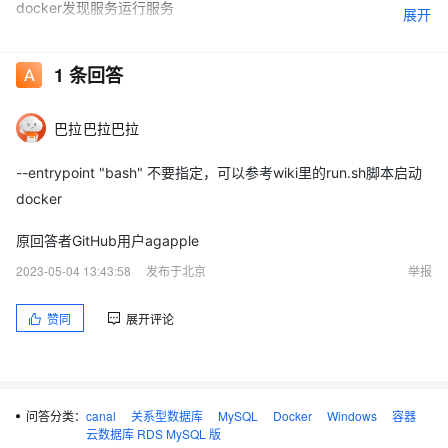
docker发现服务运行服务
展开
步骤重现
1
条回答
① 没有任何提示直接退出
巴拉巴拉巴拉
docker run --rm -it canal/canal-server:latest
--entrypoint "bash" 不要指定，可以参考wiki里的run.sh脚本启动
② 尝试运行到容器，也是直接退出，没有任何提示
docker
docker run --rm -it --entrypoint "bash" canal/canal-
原回答者GitHub用户agapple
server:latest
2023-05-04 13:43:58
发布于北京
举报
附图如下：
赞同
展开评论
期待结果
问答分类：
canal
关系型数据库
MySQL
Docker
Windows
容器
可以成功运行
云数据库 RDS MySQL 版