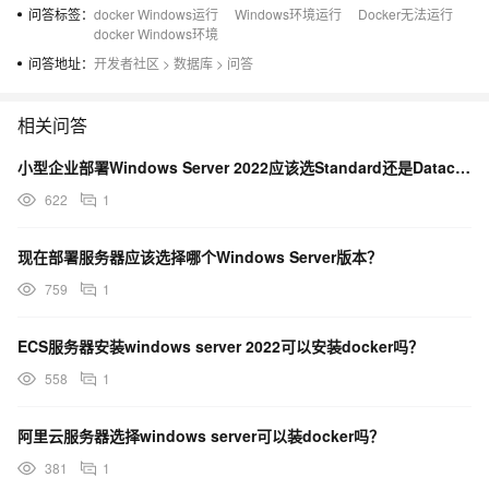
问答标签：
docker Windows运行
Windows环境运行
Docker无法运行
现执行情况
docker Windows环境
问答地址：
开发者社区
>
数据库
>
问答
无法运行
原提问者GitHub用户wvfeng
相关问答
小型企业部署Windows Server 2022应该选Standard还是Datacenter？
622
1
现在部署服务器应该选择哪个Windows Server版本？
759
1
ECS服务器安装windows server 2022可以安装docker吗？
558
1
阿里云服务器选择windows server可以装docker吗？
381
1