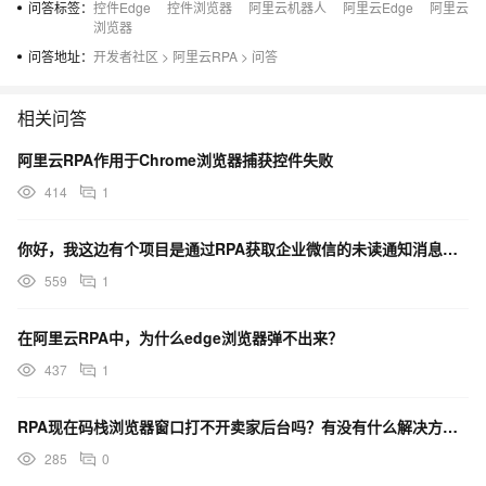
问答标签：
控件Edge
控件浏览器
阿里云机器人
阿里云Edge
阿里云
浏览器
问答地址：
开发者社区
>
阿里云RPA
>
问答
相关问答
阿里云RPA作用于Chrome浏览器捕获控件失败
414
1
你好，我这边有个项目是通过RPA获取企业微信的未读通知消息，集成智能对话机器人构建数字员工的场景。
559
1
在阿里云RPA中，为什么edge浏览器弹不出来？
437
1
RPA现在码栈浏览器窗口打不开卖家后台吗？有没有什么解决方法，现在千牛后台怎么进不去啊？
285
0