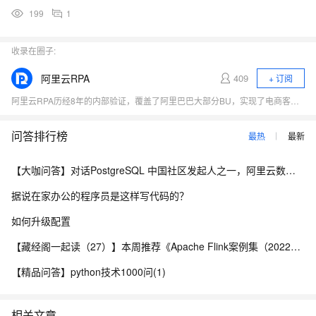
199
1
收录在圈子:
阿里云RPA
409
+ 订阅
阿里云RPA历经8年的内部验证，覆盖了阿里巴巴大部分BU，实现了电商客服、新零售等新兴行业的渗透，并且已经完成在保险、金融、医疗保健等领域的场景深耕，联合合作伙伴具备深度定制化能力和稳定交付能力，积累了丰富的行业可行性解决方案。目前阿里云RPA能集成并运行在更高的软件层级，这就决定了它不会侵入、影响已有的软件系统。在帮助企业提升效能的过程中，保持企业已有的IT系统功能平稳、运行可靠。
问答排行榜
最热
最新
【大咖问答】对话PostgreSQL 中国社区发起人之一，阿里云数据库高级专家 德哥
据说在家办公的程序员是这样写代码的？
如何升级配置
【藏经阁一起读（27）】本周推荐《Apache Flink案例集（2022版）》，你有哪些心得？
【精品问答】python技术1000问(1)
相关文章