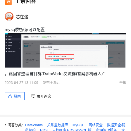
1
条回答
芯在这
mysql数据源可以配置
，此回答整理自钉群“DataWorks交流群(答疑@机器人)”
2023-04-27 13:11:09
发布于浙江
举报
赞同
展开评论
问答分类：
DataWorks
关系型数据库
MySQL
网络安全
数据安全/隐
私保护
RDS
云数据库 RDS MySQL 版
密钥管理服务
大