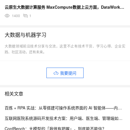
云原生大数据计算服务 MaxCompute数据上云方面，DataWorks数据集成是怎样的？
1400
1
大数据与机器学习
大数据领域前沿技术分享与交流，这里不止有技术干货、学习心得、企业实
践、社区活动，还有未来。
我要提问
相关文章
百炼 + RPA 实战：从零搭建可操作系统界面的 AI 智能体——内网离线部署与 EXE 打包分发完整方案
互联网医院系统源码开发技术方案：用户端、医生端、管理端如何实现三端协同？
ConfBench：大模型的「我很有把握」，到底能不能信？