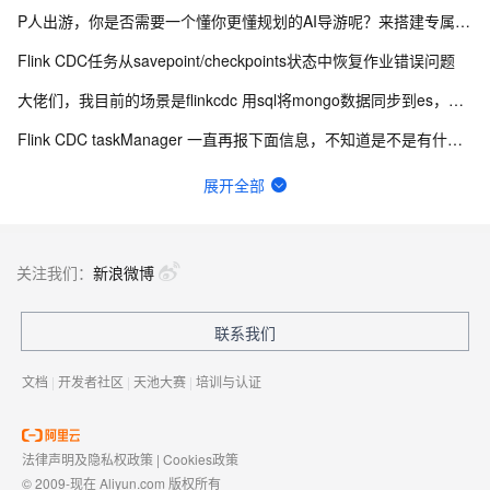
P人出游，你是否需要一个懂你更懂规划的AI导游呢？来搭建专属文旅问答机器人吧
Flink CDC任务从savepoint/checkpoints状态中恢复作业错误问题
大佬们，我目前的场景是flinkcdc 用sql将mongo数据同步到es，有人做过这样的场景吗？
Flink CDC taskManager 一直再报下面信息，不知道是不是有什么问题？
机器学习PAI的max compute如何收费呢？比较care 费用，这样是不是就只有计算费用？
展开全部
如何用实时数据同步打破企业数据孤岛？
Flink CDC中有人使用clickhouse sink吗？
关注我们：
新浪微博
想请教下标准模式下，生产环境的sql节点能对routine_sql_test_tianyi进行sel
联系我们
在海量用户中，将如何快速定位到目标人群进行个性化营销？
文档
|
开发者社区
|
天池大赛
|
培训与认证
法律声明及隐私权政策
|
Cookies政策
© 2009-现在 Aliyun.com 版权所有